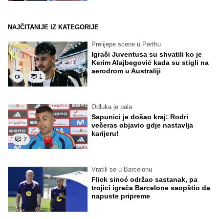
NAJČITANIJE IZ KATEGORIJE
Prelijepe scene u Perthu
Igrači Juventusa su shvatili ko je
Kerim Alajbegović kada su stigli na
aerodrom u Australiji
1
Odluka je pala
Sapunici je došao kraj: Rodri
večeras objavio gdje nastavlja
karijeru!
2
Vratili se u Barcelonu
Flick sinoć održao sastanak, pa
trojici igrača Barcelone saopštio da
napuste pripreme