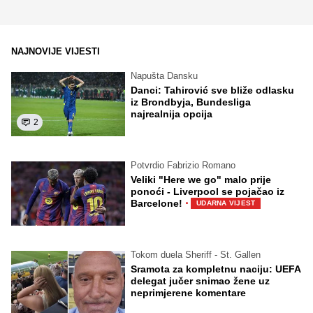
NAJNOVIJE VIJESTI
Napušta Dansku
Danci: Tahirović sve bliže odlasku
iz Brondbyja, Bundesliga
najrealnija opcija
2
Potvrdio Fabrizio Romano
Veliki "Here we go" malo prije
ponoći - Liverpool se pojačao iz
·
Barcelone!
UDARNA VIJEST
Tokom duela Sheriff - St. Gallen
Sramota za kompletnu naciju: UEFA
delegat jučer snimao žene uz
neprimjerene komentare