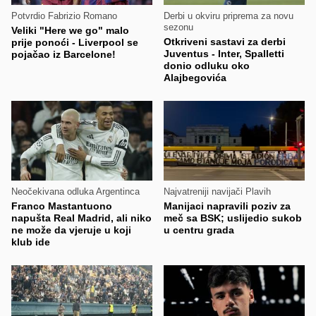
Potvrdio Fabrizio Romano
Derbi u okviru priprema za novu
sezonu
Veliki "Here we go" malo
Otkriveni sastavi za derbi
prije ponoći - Liverpool se
Juventus - Inter, Spalletti
pojačao iz Barcelone!
donio odluku oko
Alajbegovića
Neočekivana odluka Argentinca
Najvatreniji navijači Plavih
Franco Mastantuono
Manijaci napravili poziv za
napušta Real Madrid, ali niko
meč sa BSK; uslijedio sukob
ne može da vjeruje u koji
u centru grada
klub ide