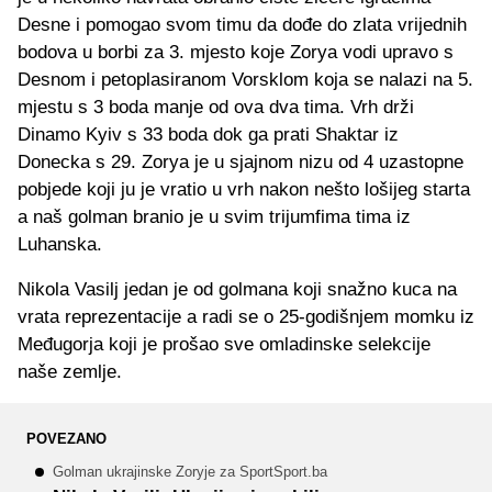
Desne i pomogao svom timu da dođe do zlata vrijednih
bodova u borbi za 3. mjesto koje Zorya vodi upravo s
Desnom i petoplasiranom Vorsklom koja se nalazi na 5.
mjestu s 3 boda manje od ova dva tima. Vrh drži
Dinamo Kyiv s 33 boda dok ga prati Shaktar iz
Donecka s 29. Zorya je u sjajnom nizu od 4 uzastopne
pobjede koji ju je vratio u vrh nakon nešto lošijeg starta
a naš golman branio je u svim trijumfima tima iz
Luhanska.
Nikola Vasilj jedan je od golmana koji snažno kuca na
vrata reprezentacije a radi se o 25-godišnjem momku iz
Međugorja koji je prošao sve omladinske selekcije
naše zemlje.
POVEZANO
Golman ukrajinske Zoryje za SportSport.ba