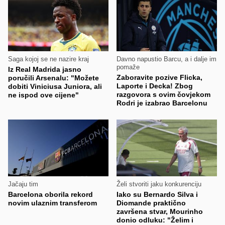
Saga kojoj se ne nazire kraj
Davno napustio Barcu, a i dalje im
pomaže
Iz Real Madrida jasno
Zaboravite pozive Flicka,
poručili Arsenalu: "Možete
Laporte i Decka! Zbog
dobiti Viniciusa Juniora, ali
razgovora s ovim čovjekom
ne ispod ove cijene"
Rodri je izabrao Barcelonu
Jačaju tim
Želi stvoriti jaku konkurenciju
Barcelona oborila rekord
Iako su Bernardo Silva i
novim ulaznim transferom
Diomande praktično
završena stvar, Mourinho
donio odluku: "Želim i