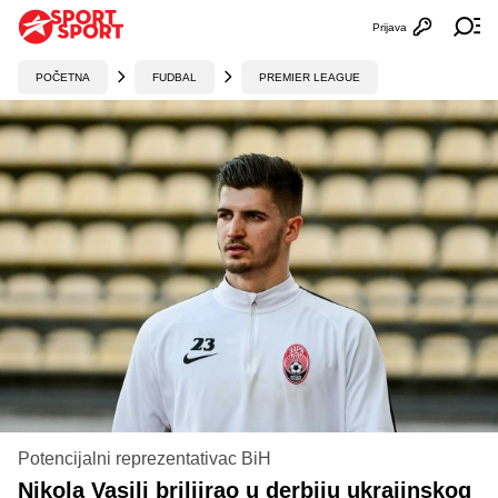
Prijava
Otvori profi
Ot
POČETNA
FUDBAL
PREMIER LEAGUE
Potencijalni reprezentativac BiH
Nikola Vasilj briljirao u derbiju ukrajinskog