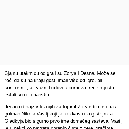
Sjajnu utakmicu odigrali su Zorya i Desna. Može se
reći da su na kraju gosti imali više od igre, bili
konkretniji, ali važni bodovi u borbi za treće mjesto
ostali su u Luhansku.
Jedan od najzaslužnijih za trijumf Zoryje bio je i naš
golman Nikola Vasilj koji je uz dvostrukog strijelca
Gladkyja bio sigurno prvo ime domaćeg sastava. Vasilj
je u nekoliko navrata obranio čiste zicere igračima