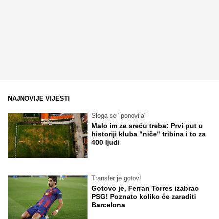
NAJNOVIJE VIJESTI
Sloga se "ponovila"
Malo im za sreću treba: Prvi put u
historiji kluba "niče" tribina i to za
400 ljudi
Transfer je gotov!
Gotovo je, Ferran Torres izabrao
PSG! Poznato koliko će zaraditi
Barcelona