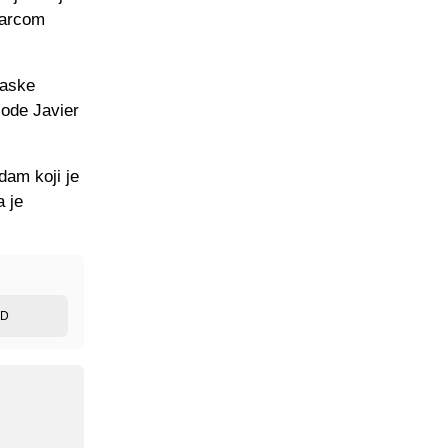
 Barcom
laske
 ode Javier
dam koji je
a je
ED