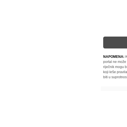
NAPOMENA:
K
portal ne može 
riječnik mogu b
koji krše pravi
biti u suprotnos