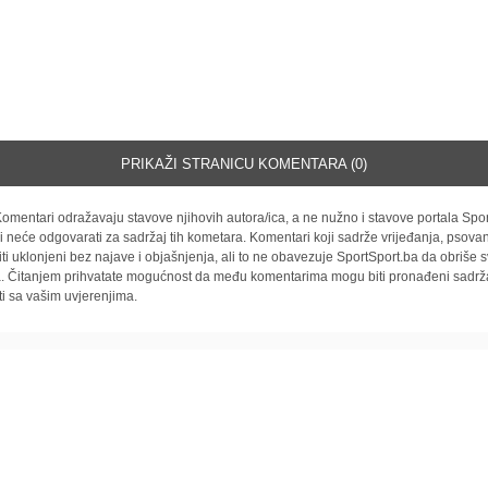
PRIKAŽI STRANICU KOMENTARA (0)
omentari odražavaju stavove njihovih autora/ica, a ne nužno i stavove portala Spor
i neće odgovarati za sadržaj tih kometara. Komentari koji sadrže vrijeđanja, psovan
iti uklonjeni bez najave i objašnjenja, ali to ne obavezuje SportSport.ba da obriše
la. Čitanjem prihvatate mogućnost da među komentarima mogu biti pronađeni sadrža
ti sa vašim uvjerenjima.