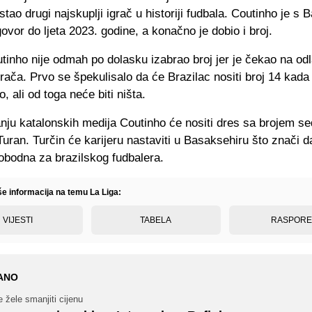
stao drugi najskuplji igrač u historiji fudbala. Coutinho je s
ovor do ljeta 2023. godine, a konačno je dobio i broj.
tinho nije odmah po dolasku izabrao broj jer je čekao na od
grača. Prvo se špekulisalo da će Brazilac nositi broj 14 kada
 ali od toga neće biti ništa.
nju katalonskih medija Coutinho će nositi dres sa brojem se
uran. Turčin će karijeru nastaviti u Basaksehiru što znači d
obodna za brazilskog fudbalera.
še informacija na temu La Liga:
VIJESTI
TABELA
RASPOR
ANO
 žele smanjiti cijenu