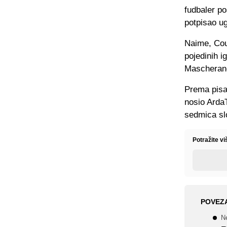
fudbaler po
potpisao ug
Naime, Cou
pojedinih i
Mascherano,
Prema pisa
nosio ArdaT
sedmica sl
Potražite vi
POVEZ
Ne