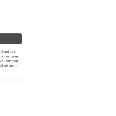
tSport.ba te
ja i vulgaran
 sve komentare
ji koji mogu