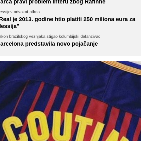
arca pravi problem Interu zbog Rafinhe
ssijev advokat otkrio
Real je 2013. godine htio platiti 250 miliona eura za
essija"
akon brazilskog veznjaka stigao kolumbijski defanzivac
arcelona predstavila novo pojačanje