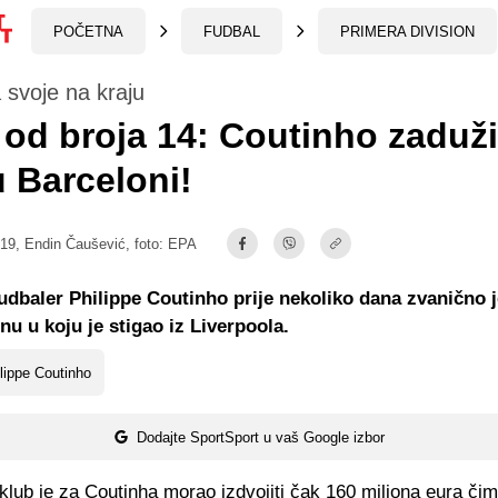
POČETNA
FUDBAL
PRIMERA DIVISION
svoje na kraju
 od broja 14: Coutinho zaduž
u Barceloni!
:19,
Endin Čaušević
, foto: EPA
fudbaler Philippe Coutinho prije nekoliko dana zvanično 
nu u koju je stigao iz Liverpoola.
lippe Coutinho
Dodajte SportSport u vaš Google izbor
klub je za Coutinha morao izdvojiti čak 160 miliona eura čim