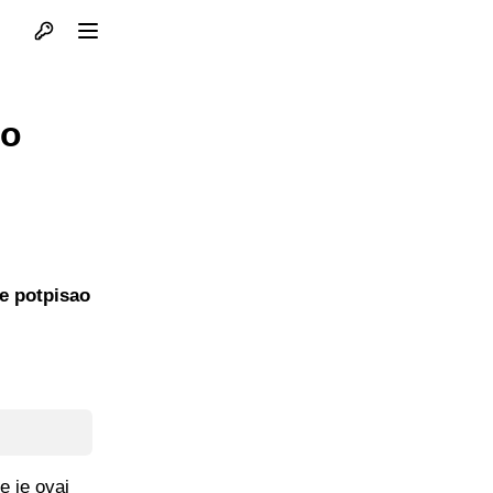
Otvori profil
Otvori meni
io
je potpisao
e je ovaj