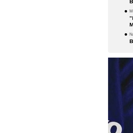
B
Me
"
M
N
B