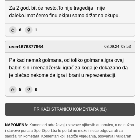
Za 2 god. bit će nesto.To nije tragedija i nije
daleko.Imat ćemo finu ekipu samo držat na okupu.
6
1
user1676377964
08.09.24. 03:53
Pa kad nemaš golmana, od toliko golmana,igra ovaj
babin sin i menadžerski igrač za koga je dokazano da
je plaćao nekome da igra i brani u reprezentaciji.
5
0
PRIKAŽI STRANICU KOMENTARA (81)
NAPOMENA:
Komentari odražavaju stavove njihovih autora/ica, a ne nužno
i stavove portala SportSport.ba te portal ne može i neće odgovarati za
sadržaj tih kometara. Komentari koji sadrže vrijeđanja, psovanja i vulgaran