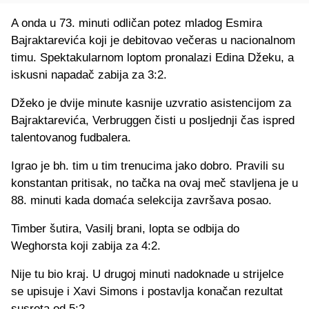
A onda u 73. minuti odličan potez mladog Esmira
Bajraktarevića koji je debitovao večeras u nacionalnom
timu. Spektakularnom loptom pronalazi Edina Džeku, a
iskusni napadač zabija za 3:2.
Džeko je dvije minute kasnije uzvratio asistencijom za
Bajraktarevića, Verbruggen čisti u posljednji čas ispred
talentovanog fudbalera.
Igrao je bh. tim u tim trenucima jako dobro. Pravili su
konstantan pritisak, no tačka na ovaj meč stavljena je u
88. minuti kada domaća selekcija završava posao.
Timber šutira, Vasilj brani, lopta se odbija do
Weghorsta koji zabija za 4:2.
Nije tu bio kraj. U drugoj minuti nadoknade u strijelce
se upisuje i Xavi Simons i postavlja konačan rezultat
susreta od 5:2.