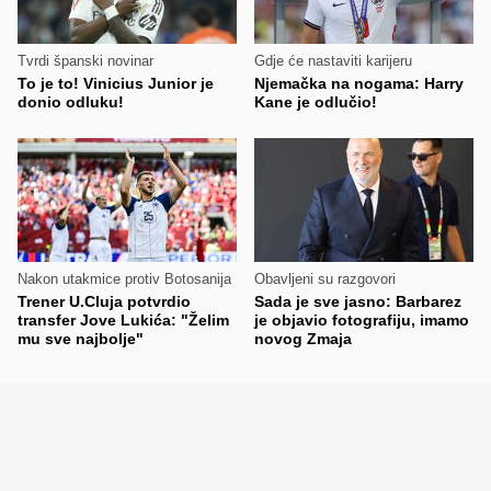
Tvrdi španski novinar
Gdje će nastaviti karijeru
To je to! Vinicius Junior je
Njemačka na nogama: Harry
donio odluku!
Kane je odlučio!
Nakon utakmice protiv Botosanija
Obavljeni su razgovori
Trener U.Cluja potvrdio
Sada je sve jasno: Barbarez
transfer Jove Lukića: "Želim
je objavio fotografiju, imamo
mu sve najbolje"
novog Zmaja