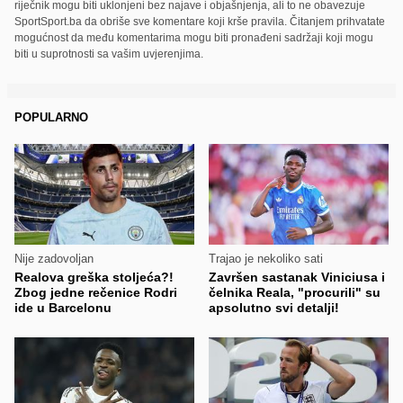
riječnik mogu biti uklonjeni bez najave i objašnjenja, ali to ne obavezuje
SportSport.ba da obriše sve komentare koji krše pravila. Čitanjem prihvatate
mogućnost da među komentarima mogu biti pronađeni sadržaji koji mogu
biti u suprotnosti sa vašim uvjerenjima.
POPULARNO
Nije zadovoljan
Trajao je nekoliko sati
Realova greška stoljeća?!
Završen sastanak Viniciusa i
Zbog jedne rečenice Rodri
čelnika Reala, "procurili" su
ide u Barcelonu
apsolutno svi detalji!