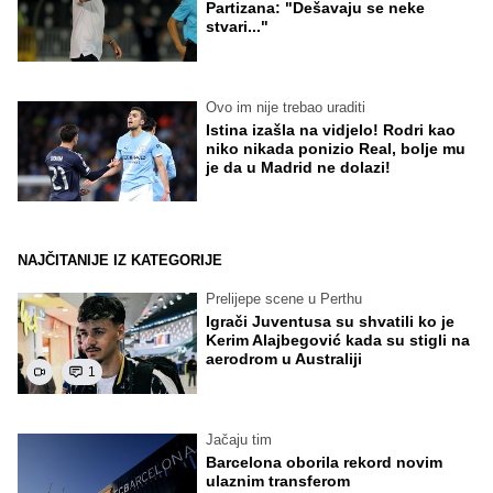
Partizana: "Dešavaju se neke
stvari..."
Ovo im nije trebao uraditi
Istina izašla na vidjelo! Rodri kao
niko nikada ponizio Real, bolje mu
je da u Madrid ne dolazi!
NAJČITANIJE IZ KATEGORIJE
Prelijepe scene u Perthu
Igrači Juventusa su shvatili ko je
Kerim Alajbegović kada su stigli na
aerodrom u Australiji
1
Jačaju tim
Barcelona oborila rekord novim
ulaznim transferom