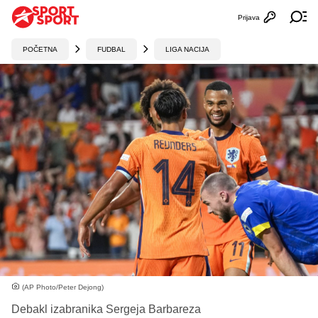
Prijava
Otvori profi
Ot
POČETNA
FUDBAL
LIGA NACIJA
(AP Photo/Peter Dejong)
Debakl izabranika Sergeja Barbareza