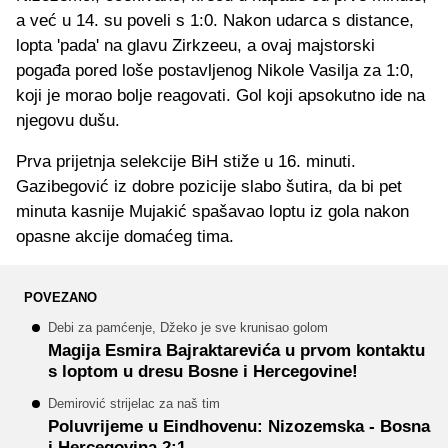
a već u 14. su poveli s 1:0. Nakon udarca s distance,
lopta 'pada' na glavu Zirkzeeu, a ovaj majstorski
pogađa pored loše postavljenog Nikole Vasilja za 1:0,
koji je morao bolje reagovati. Gol koji apsokutno ide na
njegovu dušu.
Prva prijetnja selekcije BiH stiže u 16. minuti.
Gazibegović iz dobre pozicije slabo šutira, da bi pet
minuta kasnije Mujakić spašavao loptu iz gola nakon
opasne akcije domaćeg tima.
POVEZANO
Debi za pamćenje, Džeko je sve krunisao golom
Magija Esmira Bajraktarevića u prvom kontaktu
s loptom u dresu Bosne i Hercegovine!
Demirović strijelac za naš tim
Poluvrijeme u Eindhovenu: Nizozemska - Bosna
i Hercegovina 2:1