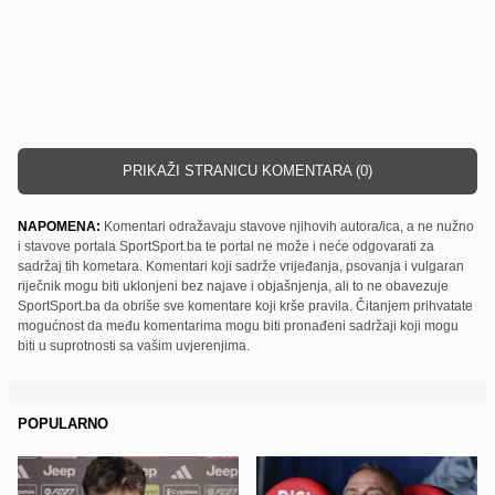
PRIKAŽI STRANICU KOMENTARA (0)
NAPOMENA:
Komentari odražavaju stavove njihovih autora/ica, a ne nužno
i stavove portala SportSport.ba te portal ne može i neće odgovarati za
sadržaj tih kometara. Komentari koji sadrže vrijeđanja, psovanja i vulgaran
riječnik mogu biti uklonjeni bez najave i objašnjenja, ali to ne obavezuje
SportSport.ba da obriše sve komentare koji krše pravila. Čitanjem prihvatate
mogućnost da među komentarima mogu biti pronađeni sadržaji koji mogu
biti u suprotnosti sa vašim uvjerenjima.
POPULARNO