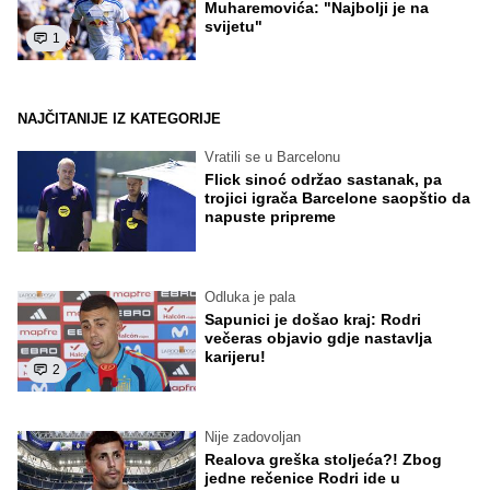
Muharemovića: "Najbolji je na
svijetu"
1
NAJČITANIJE IZ KATEGORIJE
Vratili se u Barcelonu
Flick sinoć održao sastanak, pa
trojici igrača Barcelone saopštio da
napuste pripreme
Odluka je pala
Sapunici je došao kraj: Rodri
večeras objavio gdje nastavlja
karijeru!
2
Nije zadovoljan
Realova greška stoljeća?! Zbog
jedne rečenice Rodri ide u