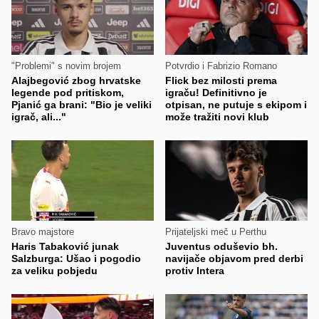
"Problemi" s novim brojem
Potvrdio i Fabrizio Romano
Alajbegović zbog hrvatske
Flick bez milosti prema
legende pod pritiskom,
igraču! Definitivno je
Pjanić ga brani: "Bio je veliki
otpisan, ne putuje s ekipom i
igrač, ali..."
može tražiti novi klub
Bravo majstore
Prijateljski meč u Perthu
Haris Tabaković junak
Juventus oduševio bh.
Salzburga: Ušao i pogodio
navijače objavom pred derbi
za veliku pobjedu
protiv Intera