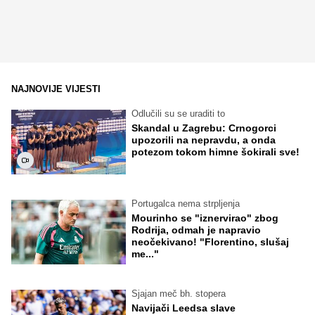
NAJNOVIJE VIJESTI
Odlučili su se uraditi to
Skandal u Zagrebu: Crnogorci
upozorili na nepravdu, a onda
potezom tokom himne šokirali sve!
Portugalca nema strpljenja
Mourinho se "iznervirao" zbog
Rodrija, odmah je napravio
neočekivano! "Florentino, slušaj
me..."
Sjajan meč bh. stopera
Navijači Leedsa slave