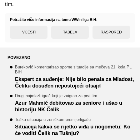
tim.
Potražite više informacija na temu WWin liga BiH:
VIJESTI
TABELA
RASPORED
POVEZANO
Bureković komentarisao sporne situacije sa mečeva 21. kola PL
BiH
Ekspert za suđenje: Nije bilo penala za Mladost,
Čeliku dosuđen nepostojeći ofsajd
Drugi najmlađi igrač koji je zaigrao za prvi tim
Azur Mahmić debitovao za seniore i ušao u
historiju NK Čelik
Teška situacija u zeničkom premijerligašu
Situacija kakva se rijetko viđa u nogometu: Ko
će voditi Čelik na Tušnju?