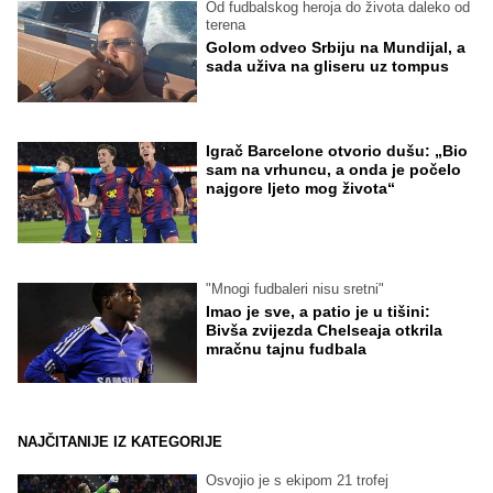
Od fudbalskog heroja do života daleko od
terena
Golom odveo Srbiju na Mundijal, a
sada uživa na gliseru uz tompus
Igrač Barcelone otvorio dušu: „Bio
sam na vrhuncu, a onda je počelo
najgore ljeto mog života“
"Mnogi fudbaleri nisu sretni"
Imao je sve, a patio je u tišini:
Bivša zvijezda Chelseaja otkrila
mračnu tajnu fudbala
NAJČITANIJE IZ KATEGORIJE
Osvojio je s ekipom 21 trofej