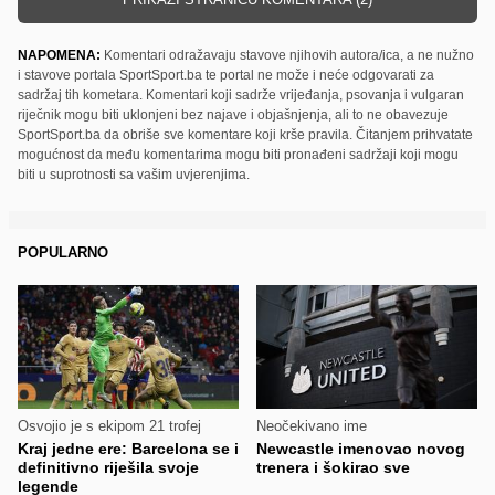
NAPOMENA:
Komentari odražavaju stavove njihovih autora/ica, a ne nužno
i stavove portala SportSport.ba te portal ne može i neće odgovarati za
sadržaj tih kometara. Komentari koji sadrže vrijeđanja, psovanja i vulgaran
riječnik mogu biti uklonjeni bez najave i objašnjenja, ali to ne obavezuje
SportSport.ba da obriše sve komentare koji krše pravila. Čitanjem prihvatate
mogućnost da među komentarima mogu biti pronađeni sadržaji koji mogu
biti u suprotnosti sa vašim uvjerenjima.
POPULARNO
Osvojio je s ekipom 21 trofej
Neočekivano ime
Kraj jedne ere: Barcelona se i
Newcastle imenovao novog
definitivno riješila svoje
trenera i šokirao sve
legende