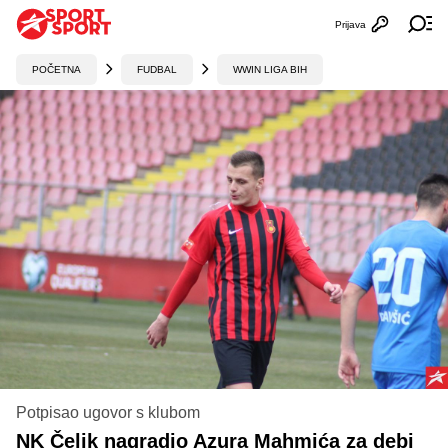
Prijava
Otvori profi
Ot
POČETNA
FUDBAL
WWIN LIGA BIH
Potpisao ugovor s klubom
NK Čelik nagradio Azura Mahmića za debi