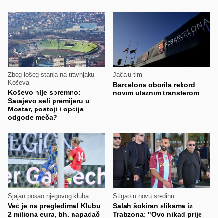
Zbog lošeg stanja na travnjaku
Jačaju tim
Koševa
Barcelona oborila rekord
Koševo nije spremno:
novim ulaznim transferom
Sarajevo seli premijeru u
Mostar, postoji i opcija
odgode meča?
Sjajan posao njegovog kluba
Stigao u novu sredinu
Već je na pregledima! Klubu
Salah šokiran slikama iz
2 miliona eura, bh. napadač
Trabzona: "Ovo nikad prije