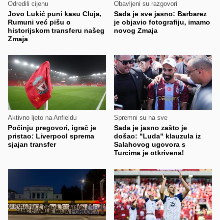
Odredili cijenu
Obavljeni su razgovori
Jovo Lukić puni kasu Cluja,
Sada je sve jasno: Barbarez
Rumuni već pišu o
je objavio fotografiju, imamo
historijskom transferu našeg
novog Zmaja
Zmaja
Aktivno ljeto na Anfieldu
Spremni su na sve
Počinju pregovori, igrač je
Sada je jasno zašto je
pristao: Liverpool sprema
došao: "Luda" klauzula iz
sjajan transfer
Salahovog ugovora s
Turcima je otkrivena!