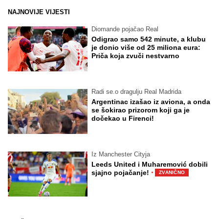
NAJNOVIJE VIJESTI
Diomande pojačao Real
Odigrao samo 542 minute, a klubu
je donio više od 25 miliona eura:
Priča koja zvuči nestvarno
Radi se.o dragulju Real Madrida
Argentinac izašao iz aviona, a onda
se šokirao prizorom koji ga je
dočekao u Firenci!
Iz Manchester Cityja
Leeds United i Muharemović dobili
·
sjajno pojačanje!
ZVANIČNO