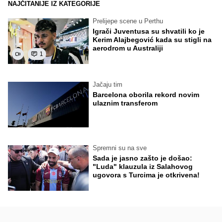
NAJČITANIJE IZ KATEGORIJE
Prelijepe scene u Perthu
Igrači Juventusa su shvatili ko je
Kerim Alajbegović kada su stigli na
aerodrom u Australiji
1
Jačaju tim
Barcelona oborila rekord novim
ulaznim transferom
Spremni su na sve
Sada je jasno zašto je došao:
"Luda" klauzula iz Salahovog
ugovora s Turcima je otkrivena!