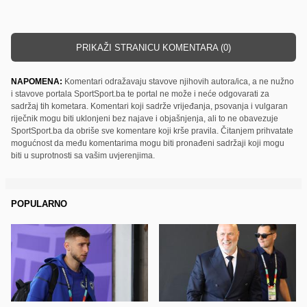
PRIKAŽI STRANICU KOMENTARA (0)
NAPOMENA:
Komentari odražavaju stavove njihovih autora/ica, a ne nužno
i stavove portala SportSport.ba te portal ne može i neće odgovarati za
sadržaj tih kometara. Komentari koji sadrže vrijeđanja, psovanja i vulgaran
riječnik mogu biti uklonjeni bez najave i objašnjenja, ali to ne obavezuje
SportSport.ba da obriše sve komentare koji krše pravila. Čitanjem prihvatate
mogućnost da među komentarima mogu biti pronađeni sadržaji koji mogu
biti u suprotnosti sa vašim uvjerenjima.
POPULARNO