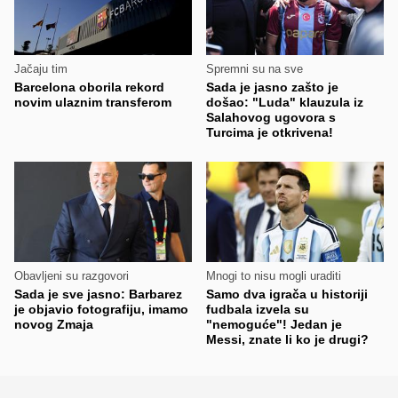
Jačaju tim
Spremni su na sve
Barcelona oborila rekord
Sada je jasno zašto je
novim ulaznim transferom
došao: "Luda" klauzula iz
Salahovog ugovora s
Turcima je otkrivena!
Obavljeni su razgovori
Mnogi to nisu mogli uraditi
Sada je sve jasno: Barbarez
Samo dva igrača u historiji
je objavio fotografiju, imamo
fudbala izvela su
novog Zmaja
"nemoguće"! Jedan je
Messi, znate li ko je drugi?