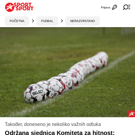
Prijava
Otvori profi
Ot
POČETNA
FUDBAL
NERAZVRSTANO
Također, doneseno je nekoliko važnih odluka
Održana sjednica Komiteta za hitnost: