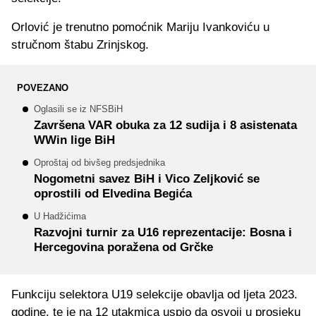
Orlović je trenutno pomoćnik Mariju Ivankoviću u
stručnom štabu Zrinjskog.
POVEZANO
Oglasili se iz NFSBiH
Završena VAR obuka za 12 sudija i 8 asistenata
WWin lige BiH
Oproštaj od bivšeg predsjednika
Nogometni savez BiH i Vico Zeljković se
oprostili od Elvedina Begića
U Hadžićima
Razvojni turnir za U16 reprezentacije: Bosna i
Hercegovina poražena od Grčke
Funkciju selektora U19 selekcije obavlja od ljeta 2023.
godine, te je na 12 utakmica uspio da osvoji u prosjeku