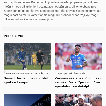
sadržaj tih kometara. Komentari koji sadrže vrijeđanja, psovanja i vulgaran
riječnik mogu biti uklonjeni bez najave i objašnjenja, ali to ne obavezuje
SportSport.ba da obriše sve komentare koji krše pravila. Čitanjem prihvatate
mogućnost da među komentarima mogu biti pronađeni sadržaji koji mogu
biti u suprotnosti sa vašim uvjerenjima.
POPULARNO
Čeka se samo zvanična potvrda
Trajao je nekoliko sati
Samed Baždar ima novi klub,
Završen sastanak Viniciusa i
igrat će Evropu!
čelnika Reala, "procurili" su
apsolutno svi detalji!