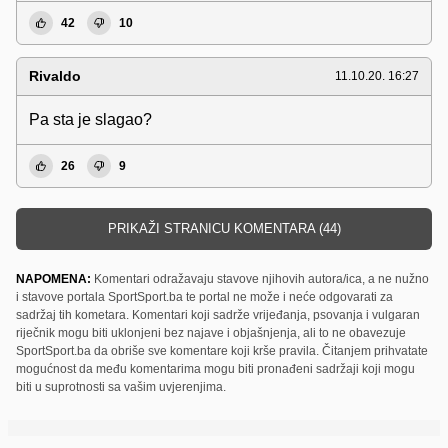
42
10
Rivaldo
11.10.20. 16:27
Pa sta je slagao?
26
9
PRIKAŽI STRANICU KOMENTARA (44)
NAPOMENA:
Komentari odražavaju stavove njihovih autora/ica, a ne nužno
i stavove portala SportSport.ba te portal ne može i neće odgovarati za
sadržaj tih kometara. Komentari koji sadrže vrijeđanja, psovanja i vulgaran
riječnik mogu biti uklonjeni bez najave i objašnjenja, ali to ne obavezuje
SportSport.ba da obriše sve komentare koji krše pravila. Čitanjem prihvatate
mogućnost da među komentarima mogu biti pronađeni sadržaji koji mogu
biti u suprotnosti sa vašim uvjerenjima.