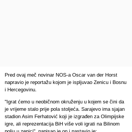
Pred ovaj meč novinar NOS-a Oscar van der Horst
napravio je reportažu kojom je ispljuvao Zenicu i Bosnu
i Hercegovinu.
"Igrat ćemo u neobičnom okruženju u kojem se čini da
je vrijeme stalo prije pola stoljeća. Sarajevo ima sjajan
stadion Asim Ferhatović koji je izgrađen za Olimpijske
igre, ali reprezentacija BiH više voli igrati na Bilinom
polju u zenici", napisao je on i nastavio je: