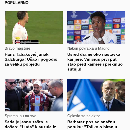
POPULARNO
Bravo majstore
Nakon povratka u Madrid
Haris Tabaković junak
Usred drame oko nastavka
Salzburga: Ušao i pogodio
karijere, Vinicius prvi put
za veliku pobjedu
stao pred kamere i prekinuo
šutnju!
Spremni su na sve
Oglasio se selektor
Sada je jasno zašto je
Barbarez poslao snažnu
došao: "Luda" klauzula iz
poruku: "Toliko o biranju