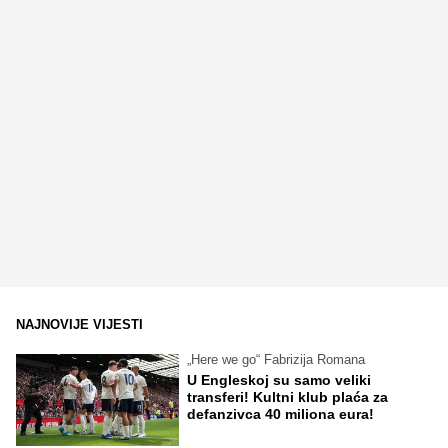
NAJNOVIJE VIJESTI
„Here we go“ Fabrizija Romana
U Engleskoj su samo veliki
transferi! Kultni klub plaća za
defanzivca 40 miliona eura!