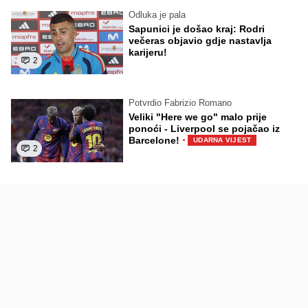
Odluka je pala
Sapunici je došao kraj: Rodri
večeras objavio gdje nastavlja
karijeru!
2
Potvrdio Fabrizio Romano
Veliki "Here we go" malo prije
ponoći - Liverpool se pojačao iz
·
Barcelone!
UDARNA VIJEST
2