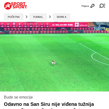
Prijava
Otvori profi
Ot
POČETNA
FUDBAL
SERIE A
Bude se emocije
Odavno na San Siru nije viđena tužnija