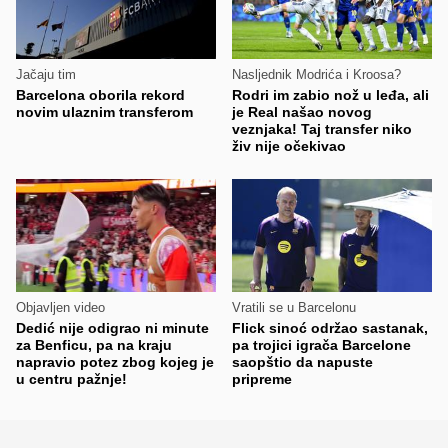
Jačaju tim
Nasljednik Modrića i Kroosa?
Barcelona oborila rekord
Rodri im zabio nož u leđa, ali
novim ulaznim transferom
je Real našao novog
veznjaka! Taj transfer niko
živ nije očekivao
Objavljen video
Vratili se u Barcelonu
Dedić nije odigrao ni minute
Flick sinoć održao sastanak,
za Benficu, pa na kraju
pa trojici igrača Barcelone
napravio potez zbog kojeg je
saopštio da napuste
u centru pažnje!
pripreme