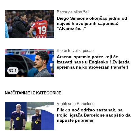
Barca ga silno želi
Diego Simeone okončao jednu od
najvećih ovoljetnih sapunica:
"Alvarez će..."
Bio bi to veliki posao
Arsenal spremio potez koji će
izazvati haos u Engleskoj! Zvijezda
spremna na kontroverzan transfer!
1
NAJČITANIJE IZ KATEGORIJE
Vratili se u Barcelonu
Flick sinoć održao sastanak, pa
trojici igrača Barcelone saopštio da
napuste pripreme