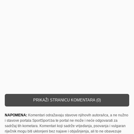
PRIKAŽI STRANICU KOMENTARA (0)
NAPOMENA:
Komentari odražavaju stavove njihovih autora/ica, a ne nužno
i stavove portala SportSport.ba te portal ne može i neće odgovarati za
sadržaj tih kometara. Komentari koji sadrže vrijeđanja, psovanja i vulgaran
riječnik mogu biti uklonjeni bez najave i objašnjenja, ali to ne obavezuje