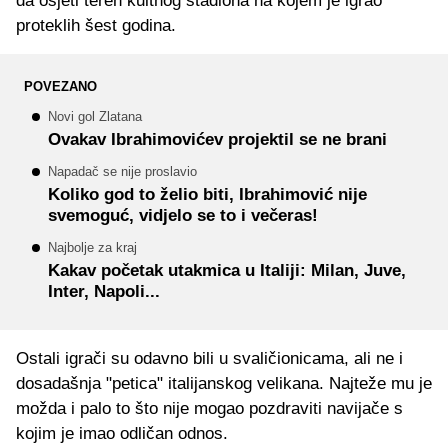
da osjeti teren kultnog stadiona na kojem je igrao
proteklih šest godina.
POVEZANO
Novi gol Zlatana
Ovakav Ibrahimovićev projektil se ne brani
Napadač se nije proslavio
Koliko god to želio biti, Ibrahimović nije
svemoguć, vidjelo se to i večeras!
Najbolje za kraj
Kakav početak utakmica u Italiji: Milan, Juve,
Inter, Napoli...
Ostali igrači su odavno bili u svaličionicama, ali ne i
dosadašnja "petica" italijanskog velikana. Najteže mu je
možda i palo to što nije mogao pozdraviti navijače s
kojim je imao odličan odnos.