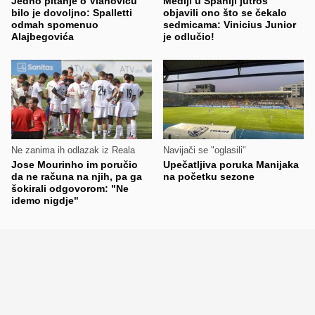
Jedno pitanje o Vlahoviću
Mediji u Španiji jutros
bilo je dovoljno: Spalletti
objavili ono što se čekalo
odmah spomenuo
sedmicama: Vinicius Junior
Alajbegovića
je odlučio!
Ne zanima ih odlazak iz Reala
Navijači se "oglasili"
Jose Mourinho im poručio
Upečatljiva poruka Manijaka
da ne računa na njih, pa ga
na početku sezone
šokirali odgovorom: "Ne
idemo nigdje"