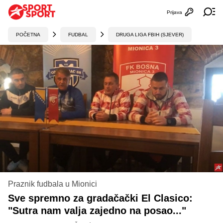
Prijava
Otvori profi
Ot
POČETNA
FUDBAL
DRUGA LIGA FBIH (SJEVER)
Praznik fudbala u Mionici
Sve spremno za gradačački El Clasico:
"Sutra nam valja zajedno na posao..."