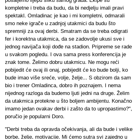
pošaljemo lijepu sliku samog grada. Ekipe su
kompletne i treba da budu, da bi nedjelju imali pravi
spektakl. Omladinac je kao i mi kompletni, odmarali
smo neke igrače u zadnjoj utakmici da budu što
spremniji za ovaj derbi. Smatram da se treba odigrati
fer i korektna utakmica, da se zadovolje ukusi sve i
jednog navijača koji dođe na stadion. Pripreme se rade
u svakom pogledu. I ova sama press konferencija je
znak tome. Želimo dobru utakmicu. Ne mogu reći
pobijedit će ovaj ili onaj, pobijedit će ko bude bolji, ko
bude imao više sreće, volje, želje... S obzirom da sam
bio i trener Omladinca, dobro ih poznajem. I nema
nijednog razloga da budemo ljuti jedni na druge. Želim
da utakmica protekne u što boljem ambijentu. Konačno
imamo jedan ovakav derbi i zašto da to upropastimo?",
poručio je popularni Doro.
"Derbi treba da opravda očekivanja, ali da bude i velike
borbe, želje, motivacije. Mi ćemo sutra svi zajedno u