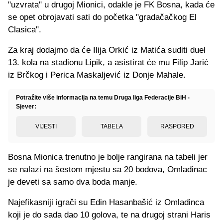
"uzvrata" u drugoj Mionici, odakle je FK Bosna, kada će
se opet obrojavati sati do početka "gradačačkog El
Clasica".
Za kraj dodajmo da će Ilija Orkić iz Matića suditi duel
13. kola na stadionu Lipik, a asistirat će mu Filip Jarić
iz Brčkog i Perica Maskaljević iz Donje Mahale.
Potražite više informacija na temu Druga liga Federacije BiH -
Sjever:
VIJESTI
TABELA
RASPORED
Bosna Mionica trenutno je bolje rangirana na tabeli jer
se nalazi na šestom mjestu sa 20 bodova, Omladinac
je deveti sa samo dva boda manje.
Najefikasniji igrači su Edin Hasanbašić iz Omladinca
koji je do sada dao 10 golova, te na drugoj strani Haris