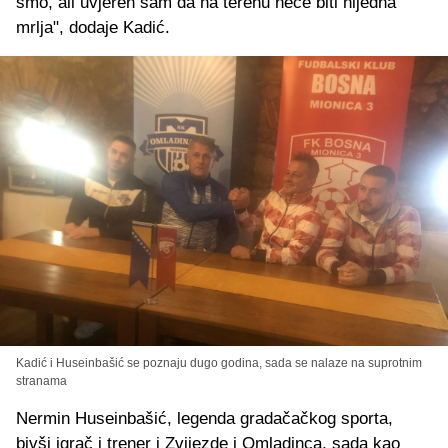
smo, ali uvjeren sam da na terenu neće biti nijedna
mrlja", dodaje Kadić.
Kadić i Huseinbašić se poznaju dugo godina, sada se nalaze na suprotnim
stranama
Nermin Huseinbašić, legenda gradačačkog sporta,
bivši igrač i trener i Zvijezde i Omladinca, sada kao