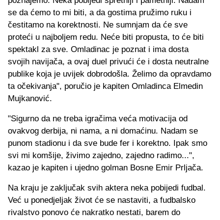
poznajemo. Neka pobijedi spretniji i pametniji. Nadam
se da ćemo to mi biti, a da gostima pružimo ruku i
čestitamo na korektnosti. Ne sumnjam da će sve
proteći u najboljem redu. Neće biti propusta, to će biti
spektakl za sve. Omladinac je poznat i ima dosta
svojih navijača, a ovaj duel privući će i dosta neutralne
publike koja je uvijek dobrodošla. Želimo da opravdamo
ta očekivanja", poručio je kapiten Omladinca Elmedin
Mujkanović.
"Sigurno da ne treba igračima veća motivacija od
ovakvog derbija, ni nama, a ni domaćinu. Nadam se
punom stadionu i da sve bude fer i korektno. Ipak smo
svi mi komšije, živimo zajedno, zajedno radimo...",
kazao je kapiten i ujedno golman Bosne Emir Prljača.
Na kraju je zaključak svih aktera neka pobijedi fudbal.
Već u ponedjeljak život će se nastaviti, a fudbalsko
rivalstvo ponovo će nakratko nestati, barem do