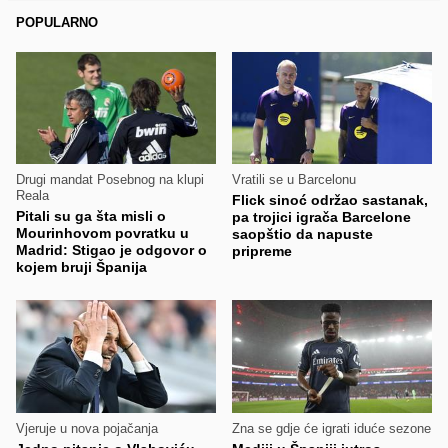
POPULARNO
Drugi mandat Posebnog na klupi
Vratili se u Barcelonu
Reala
Flick sinoć održao sastanak,
Pitali su ga šta misli o
pa trojici igrača Barcelone
Mourinhovom povratku u
saopštio da napuste
Madrid: Stigao je odgovor o
pripreme
kojem bruji Španija
Vjeruje u nova pojačanja
Zna se gdje će igrati iduće sezone