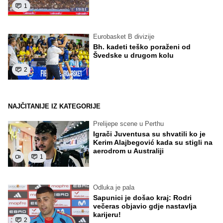
1
Eurobasket B divizije
Bh. kadeti teško poraženi od
Švedske u drugom kolu
2
NAJČITANIJE IZ KATEGORIJE
Prelijepe scene u Perthu
Igrači Juventusa su shvatili ko je
Kerim Alajbegović kada su stigli na
aerodrom u Australiji
1
Odluka je pala
Sapunici je došao kraj: Rodri
večeras objavio gdje nastavlja
karijeru!
2