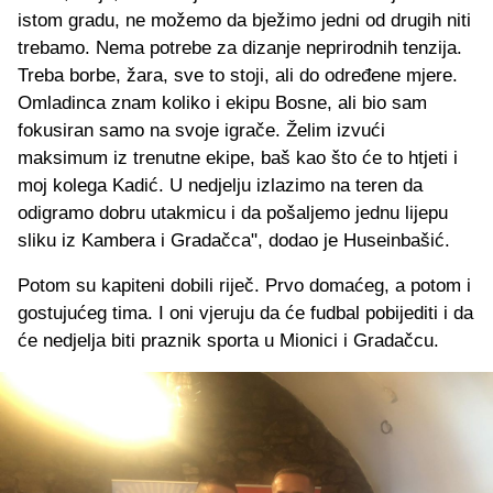
istom gradu, ne možemo da bježimo jedni od drugih niti
trebamo. Nema potrebe za dizanje neprirodnih tenzija.
Treba borbe, žara, sve to stoji, ali do određene mjere.
Omladinca znam koliko i ekipu Bosne, ali bio sam
fokusiran samo na svoje igrače. Želim izvući
maksimum iz trenutne ekipe, baš kao što će to htjeti i
moj kolega Kadić. U nedjelju izlazimo na teren da
odigramo dobru utakmicu i da pošaljemo jednu lijepu
sliku iz Kambera i Gradačca", dodao je Huseinbašić.
Potom su kapiteni dobili riječ. Prvo domaćeg, a potom i
gostujućeg tima. I oni vjeruju da će fudbal pobijediti i da
će nedjelja biti praznik sporta u Mionici i Gradačcu.