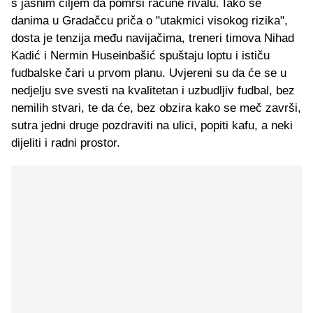
s jasnim ciljem da pomrsi račune rivalu. Iako se
danima u Gradačcu priča o "utakmici visokog rizika",
dosta je tenzija među navijačima, treneri timova Nihad
Kadić i Nermin Huseinbašić spuštaju loptu i ističu
fudbalske čari u prvom planu. Uvjereni su da će se u
nedjelju sve svesti na kvalitetan i uzbudljiv fudbal, bez
nemilih stvari, te da će, bez obzira kako se meč završi,
sutra jedni druge pozdraviti na ulici, popiti kafu, a neki
dijeliti i radni prostor.