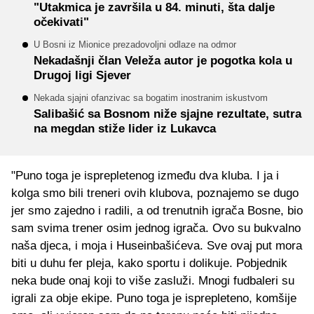
"Utakmica je završila u 84. minuti, šta dalje
očekivati"
U Bosni iz Mionice prezadovoljni odlaze na odmor
Nekadašnji član Veleža autor je pogotka kola u
Drugoj ligi Sjever
Nekada sjajni ofanzivac sa bogatim inostranim iskustvom
Salibašić sa Bosnom niže sjajne rezultate, sutra
na megdan stiže lider iz Lukavca
"Puno toga je isprepletenog između dva kluba. I ja i
kolga smo bili treneri ovih klubova, poznajemo se dugo
jer smo zajedno i radili, a od trenutnih igrača Bosne, bio
sam svima trener osim jednog igrača. Ovo su bukvalno
naša djeca, i moja i Huseinbašićeva. Sve ovaj put mora
biti u duhu fer pleja, kako sportu i dolikuje. Pobjednik
neka bude onaj koji to više zasluži. Mnogi fudbaleri su
igrali za obje ekipe. Puno toga je isprepleteno, komšije