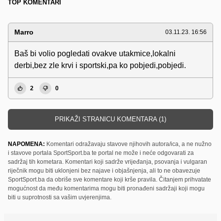
TOP KOMENTARI
Marro
03.11.23. 16:56
Baš bi volio pogledati ovakve utakmice,lokalni
derbi,bez zle krvi i sportski,pa ko pobjedi,pobjedi.
2
0
PRIKAŽI STRANICU KOMENTARA (1)
NAPOMENA:
Komentari odražavaju stavove njihovih autora/ica, a ne nužno
i stavove portala SportSport.ba te portal ne može i neće odgovarati za
sadržaj tih kometara. Komentari koji sadrže vrijeđanja, psovanja i vulgaran
riječnik mogu biti uklonjeni bez najave i objašnjenja, ali to ne obavezuje
SportSport.ba da obriše sve komentare koji krše pravila. Čitanjem prihvatate
mogućnost da među komentarima mogu biti pronađeni sadržaji koji mogu
biti u suprotnosti sa vašim uvjerenjima.