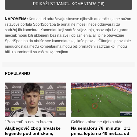
PRIKAŽI STRANICU KOMENTARA (16)
NAPOMENA:
Komentari odražavaju stavove njihovih autora/ica, a ne nužno
i stavove portala SportSport.ba te portal ne može i neće odgovarati za
sadržaj tih kometara. Komentari koji sadrže vrijeđanja, psovanja i vulgaran
riječnik mogu biti uklonjeni bez najave i objašnjenja, ali to ne obavezuje
SportSport.ba da obriše sve komentare koji krše pravila. Čitanjem prihvatate
mogućnost da među komentarima mogu biti pronađeni sadržaji koji mogu
biti u suprotnosti sa vašim uvjerenjima.
POPULARNO
"Problemi" s novim brojem
Golčina kakva se rijetko viđa
Alajbegović zbog hrvatske
Na semaforu 76. minuta i 1:1,
legende pod pritiskom,
prima loptu na 40 metara od