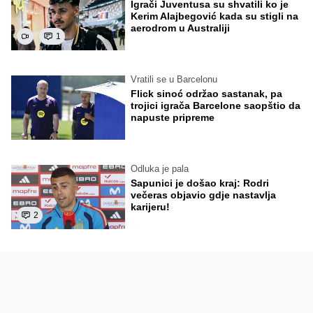
Igrači Juventusa su shvatili ko je
Kerim Alajbegović kada su stigli na
aerodrom u Australiji
1
Vratili se u Barcelonu
Flick sinoć održao sastanak, pa
trojici igrača Barcelone saopštio da
napuste pripreme
Odluka je pala
Sapunici je došao kraj: Rodri
večeras objavio gdje nastavlja
karijeru!
2