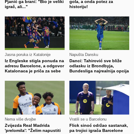
Pjanić ga brani: "Bio je veliki
gola, a onda potez za
igrač, ali..."
historiju!
Jasna poruka iz Katalonije
Napušta Dansku
Iz Engleske stigla ponuda na
Danci: Tahirović sve bliže
adresu Barcelone, a odgovor
odlasku iz Brondbyja,
Katalonaca je priča za sebe
Bundesliga najrealnija opcija
Nema više dvojbe
Vratili se u Barcelonu
Zvijezda Real Madrida
Flick sinoć održao sastanak,
'prelomila': "Želim napustiti
pa trojici igrača Barcelone