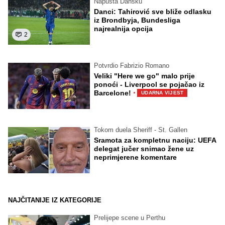
Napušta Dansku
Danci: Tahirović sve bliže odlasku
iz Brondbyja, Bundesliga
najrealnija opcija
2
Potvrdio Fabrizio Romano
Veliki "Here we go" malo prije
ponoći - Liverpool se pojačao iz
·
Barcelone!
UDARNA VIJEST
Tokom duela Sheriff - St. Gallen
Sramota za kompletnu naciju: UEFA
delegat jučer snimao žene uz
neprimjerene komentare
NAJČITANIJE IZ KATEGORIJE
Prelijepe scene u Perthu