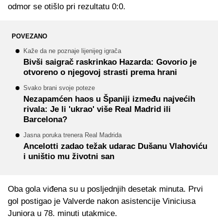
odmor se otišlo pri rezultatu 0:0.
POVEZANO
Kaže da ne poznaje lijenijeg igrača
Bivši saigrač raskrinkao Hazarda: Govorio je
otvoreno o njegovoj strasti prema hrani
Svako brani svoje poteze
Nezapamćen haos u Španiji između najvećih
rivala: Je li 'ukrao' više Real Madrid ili
Barcelona?
Jasna poruka trenera Real Madrida
Ancelotti zadao težak udarac Dušanu Vlahoviću
i uništio mu životni san
Oba gola viđena su u posljednjih desetak minuta. Prvi
gol postigao je Valverde nakon asistencije Viniciusa
Juniora u 78. minuti utakmice.