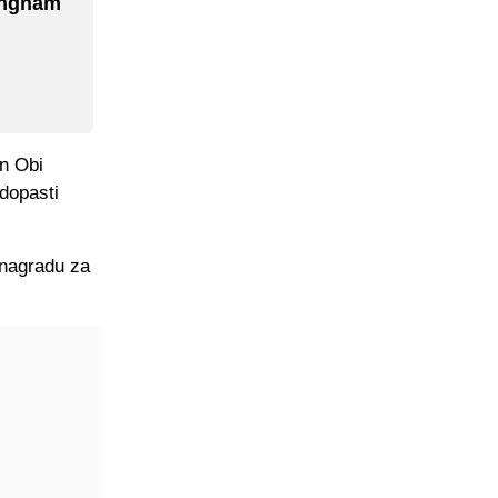
ingham
hn Obi
 dopasti
i nagradu za