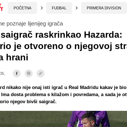
POČETNA
FUDBAL
PRIMERA DIVISION
e poznaje lijenijeg igrača
 saigrač raskrinkao Hazarda:
io je otvoreno o njegovoj str
 hrani
:35,
d nikako nije onaj isti igrač u Real Madridu kakav je bio
 Ima dosta problema s kilažom i povredama, a sada je o
rio njegov bivši saigrač.