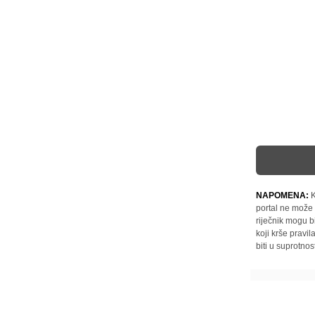
NAPOMENA:
K
portal ne može 
riječnik mogu b
koji krše pravi
biti u suprotnos