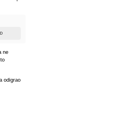
ED
a ne
to
a odigrao