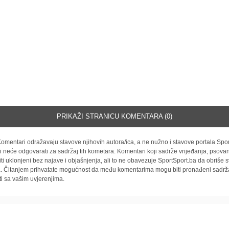
PRIKAŽI STRANICU KOMENTARA (0)
omentari odražavaju stavove njihovih autora/ica, a ne nužno i stavove portala Spor
i neće odgovarati za sadržaj tih kometara. Komentari koji sadrže vrijeđanja, psovan
iti uklonjeni bez najave i objašnjenja, ali to ne obavezuje SportSport.ba da obriše
la. Čitanjem prihvatate mogućnost da među komentarima mogu biti pronađeni sadrža
ti sa vašim uvjerenjima.