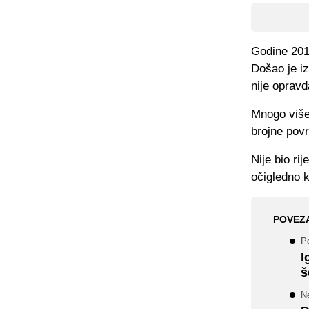
Godine 2019
Došao je iz
nije oprav
Mnogo više
brojne povr
Nije bio ri
očigledno k
POVEZ
Po
I
š
Ne