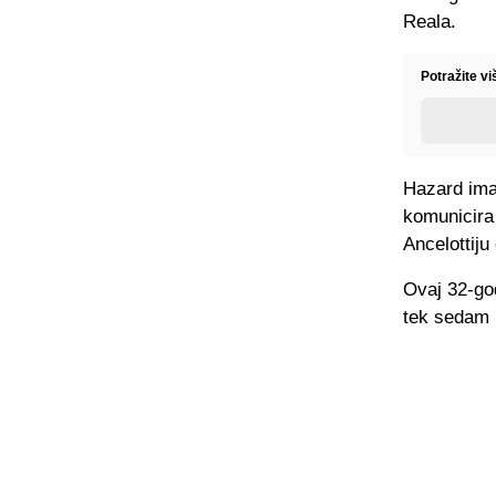
Reala.
Potražite vi
Hazard ima
komunicira 
Ancelottiju 
Ovaj 32-go
tek sedam u