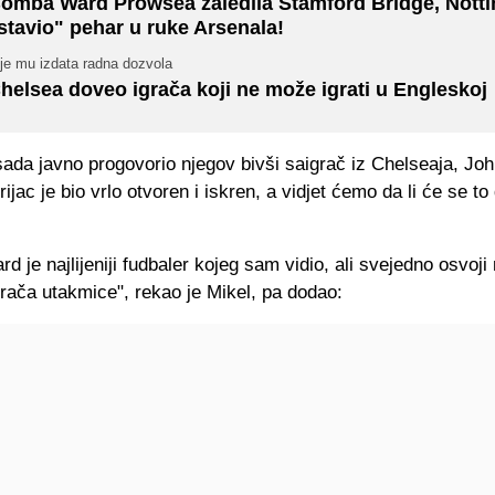
omba Ward Prowsea zaledila Stamford Bridge, Nott
stavio" pehar u ruke Arsenala!
je mu izdata radna dozvola
helsea doveo igrača koji ne može igrati u Engleskoj
ada javno progovorio njegov bivši saigrač iz Chelseaja, Jo
rijac je bio vrlo otvoren i iskren, a vidjet ćemo da li će se to
d je najlijeniji fudbaler kojeg sam vidio, ali svejedno osvoj
grača utakmice", rekao je Mikel, pa dodao: