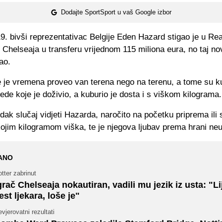
Dodajte SportSport u vaš Google izbor
. bivši reprezentativac Belgije Eden Hazard stigao je u Rea
 Chelseaja u transferu vrijednom 115 miliona eura, no taj n
dao.
 je vremena proveo van terena nego na terenu, a tome su 
ede koje je doživio, a kuburio je dosta i s viškom kilograma.
jedak slučaj vidjeti Hazarda, naročito na početku priprema ili
ojim kilogramom viška, te je njegova ljubav prema hrani neu
ANO
tter zabrinut
grač Chelseaja nokautiran, vadili mu jezik iz usta: "Li
est ljekara, loše je"
vjerovatni rezultati