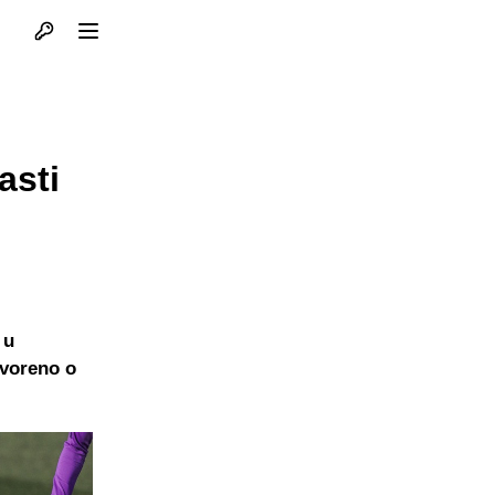
Otvori profil
Otvori meni
asti
 u
tvoreno o