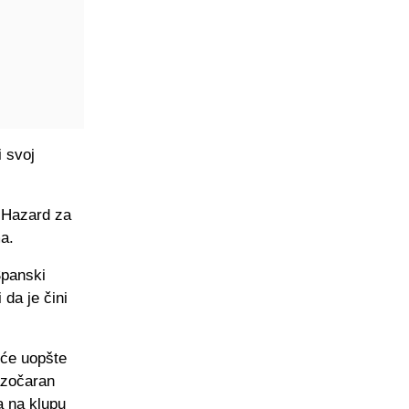
i svoj
o Hazard za
a.
Španski
 da je čini
eće uopšte
razočaran
a na klupu