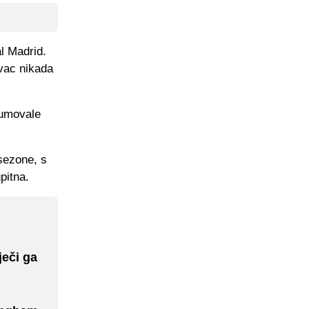
l Madrid.
ovac nikada
kumovale
 sezone, s
pitna.
ječi ga