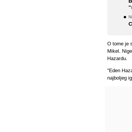
B
"
Ni
C
O tome je s
Mikel. Nige
Hazardu.
"Eden Hazar
najboljeg i