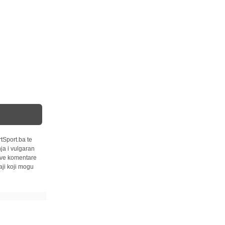
tSport.ba te
ja i vulgaran
 sve komentare
ji koji mogu