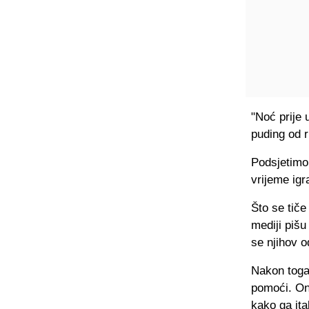
"Noć prije 
puding od r
Podsjetimo,
vrijeme ig
Što se tiče
mediji pišu
se njihov 
Nakon toga 
pomoći. On 
kako ga ita