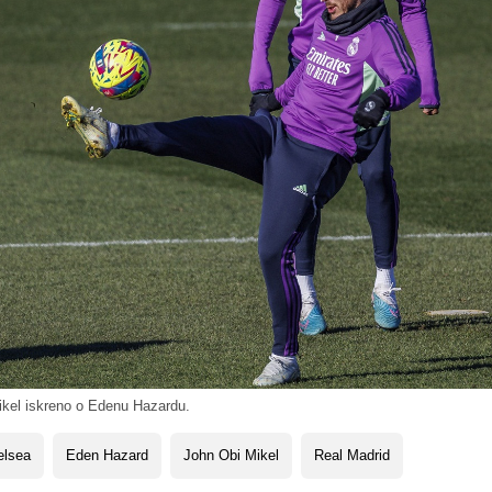
kel iskreno o Edenu Hazardu.
elsea
Eden Hazard
John Obi Mikel
Real Madrid