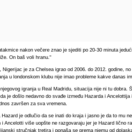
utakmice nakon večere znao je sjediti po 20-30 minuta jeduć
iže. On baš voli hranu."
 Nigerijac je za Chelsea igrao od 2006. do 2012. godine, n
ranja u londonskom klubu nije imao probleme kakve danas im
 njegovog igranja u Real Madridu, situacija nije ni tu dobra. 
 da je došlo nedavno do svađe između Hazarda i Ancelottija i
odnos završen za sva vremena.
Hazard je odlučio da se inati do kraja i jasno je da to mu n
i Ancelotti više uopšte ne razgovaraju jer je Hazard lično 
lijanski stručnjak tretira i ponaša se prema njemu od dolask