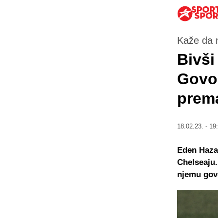
Kaže da n
Bivši
Govor
prema
18.02.23. - 19
Eden Hazar
Chelseaju.
njemu govo