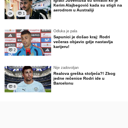
Igrači Juventusa su shvatili ko je
Kerim Alajbegović kada su stigli na
aerodrom u Australiji
1
Odluka je pala
Sapunici je došao kraj: Rodri
večeras objavio gdje nastavlja
karijeru!
2
Nije zadovoljan
Realova greška stoljeća?! Zbog
jedne rečenice Rodri ide u
Barcelonu
6