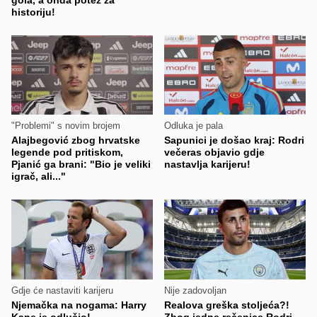
historiju!
"Problemi" s novim brojem
Odluka je pala
Alajbegović zbog hrvatske
Sapunici je došao kraj: Rodri
legende pod pritiskom,
večeras objavio gdje
Pjanić ga brani: "Bio je veliki
nastavlja karijeru!
igrač, ali..."
Gdje će nastaviti karijeru
Nije zadovoljan
Njemačka na nogama: Harry
Realova greška stoljeća?!
Kane je odlučio!
Zbog jedne rečenice Rodri