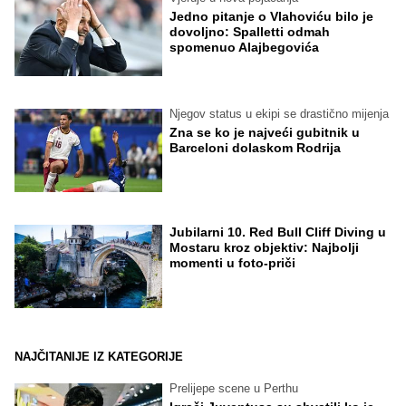
Jedno pitanje o Vlahoviću bilo je
dovoljno: Spalletti odmah
spomenuo Alajbegovića
Njegov status u ekipi se drastično mijenja
Zna se ko je najveći gubitnik u
Barceloni dolaskom Rodrija
Jubilarni 10. Red Bull Cliff Diving u
Mostaru kroz objektiv: Najbolji
momenti u foto-priči
NAJČITANIJE IZ KATEGORIJE
Prelijepe scene u Perthu