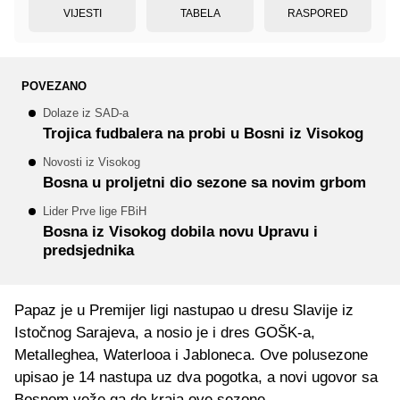
VIJESTI
TABELA
RASPORED
POVEZANO
Dolaze iz SAD-a
Trojica fudbalera na probi u Bosni iz Visokog
Novosti iz Visokog
Bosna u proljetni dio sezone sa novim grbom
Lider Prve lige FBiH
Bosna iz Visokog dobila novu Upravu i
predsjednika
Papaz je u Premijer ligi nastupao u dresu Slavije iz
Istočnog Sarajeva, a nosio je i dres GOŠK-a,
Metalleghea, Waterlooa i Jabloneca. Ove polusezone
upisao je 14 nastupa uz dva pogotka, a novi ugovor sa
Bosnom veže ga do kraja ove sezone.