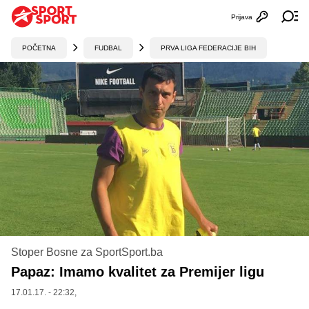
Prijava
Otvori profi
Ot
POČETNA
FUDBAL
PRVA LIGA FEDERACIJE BIH
Stoper Bosne za SportSport.ba
Papaz: Imamo kvalitet za Premijer ligu
17.01.17. - 22:32,