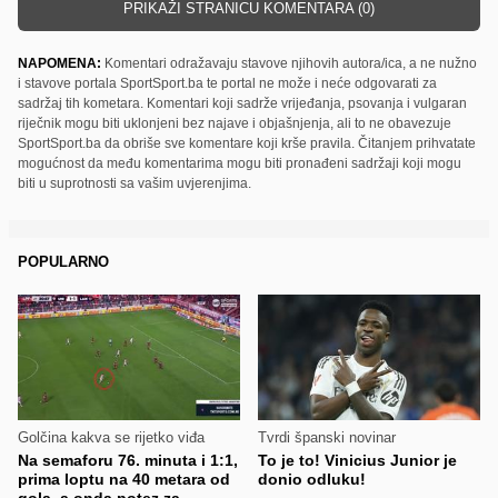
PRIKAŽI STRANICU KOMENTARA (0)
NAPOMENA:
Komentari odražavaju stavove njihovih autora/ica, a ne nužno
i stavove portala SportSport.ba te portal ne može i neće odgovarati za
sadržaj tih kometara. Komentari koji sadrže vrijeđanja, psovanja i vulgaran
riječnik mogu biti uklonjeni bez najave i objašnjenja, ali to ne obavezuje
SportSport.ba da obriše sve komentare koji krše pravila. Čitanjem prihvatate
mogućnost da među komentarima mogu biti pronađeni sadržaji koji mogu
biti u suprotnosti sa vašim uvjerenjima.
POPULARNO
Golčina kakva se rijetko viđa
Tvrdi španski novinar
Na semaforu 76. minuta i 1:1,
To je to! Vinicius Junior je
prima loptu na 40 metara od
donio odluku!
gola, a onda potez za