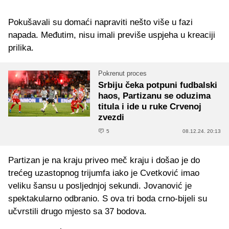
Pokušavali su domaći napraviti nešto više u fazi
napada. Međutim, nisu imali previše uspjeha u kreaciji
prilika.
Pokrenut proces
Srbiju čeka potpuni fudbalski
haos, Partizanu se oduzima
titula i ide u ruke Crvenoj
zvezdi
5
08.12.24. 20:13
Partizan je na kraju priveo meč kraju i došao je do
trećeg uzastopnog trijumfa iako je Cvetković imao
veliku šansu u posljednjoj sekundi. Jovanović je
spektakularno odbranio. S ova tri boda crno-bijeli su
učvrstili drugo mjesto sa 37 bodova.