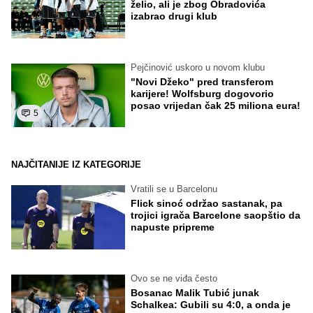
želio, ali je zbog Obradovića
izabrao drugi klub
Pejčinović uskoro u novom klubu
"Novi Džeko" pred transferom
karijere! Wolfsburg dogovorio
posao vrijedan čak 25 miliona eura!
5
NAJČITANIJE IZ KATEGORIJE
Vratili se u Barcelonu
Flick sinoć održao sastanak, pa
trojici igrača Barcelone saopštio da
napuste pripreme
Ovo se ne viđa često
Bosanac Malik Tubić junak
Schalkea: Gubili su 4:0, a onda je