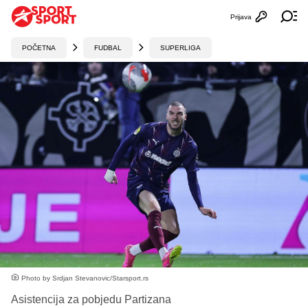
Prijava
Otvori profi
Ot
POČETNA
FUDBAL
SUPERLIGA
Photo by Srdjan Stevanovic/Starsport.rs
Asistencija za pobjedu Partizana