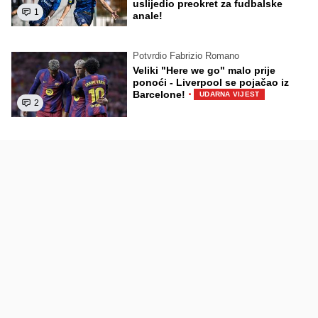
uslijedio preokret za fudbalske
1
anale!
Potvrdio Fabrizio Romano
Veliki "Here we go" malo prije
ponoći - Liverpool se pojačao iz
·
Barcelone!
UDARNA VIJEST
2