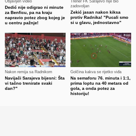
Objavljen video
Trener FK Sarajevo nije bio
zadovoljan
Dedić nije odigrao ni minute
Zekić jasan nakon kiksa
za Benficu, pa na kraju
protiv Radnika! "Pucali smo
napravio potez zbog kojeg je
si u glavu, jednostavno"
u centru pažnje!
Nakon remija sa Radnikom
Golčina kakva se rijetko viđa
Navijači Sarajeva bijesni: Šta
Na semaforu 76. minuta i 1:1,
vi tačno trenirate svaki
prima loptu na 40 metara od
dan?"
gola, a onda potez za
historiju!