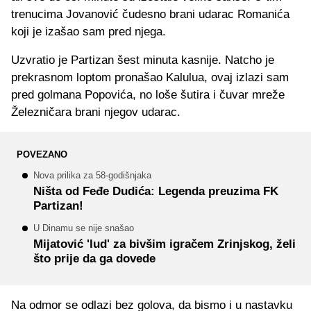
trenucima Jovanović čudesno brani udarac Romanića
koji je izašao sam pred njega.
Uzvratio je Partizan šest minuta kasnije. Natcho je
prekrasnom loptom pronašao Kalulua, ovaj izlazi sam
pred golmana Popovića, no loše šutira i čuvar mreže
Železničara brani njegov udarac.
POVEZANO
Nova prilika za 58-godišnjaka
Ništa od Feđe Dudića: Legenda preuzima FK
Partizan!
U Dinamu se nije snašao
Mijatović 'lud' za bivšim igračem Zrinjskog, želi
što prije da ga dovede
Na odmor se odlazi bez golova, da bismo i u nastavku