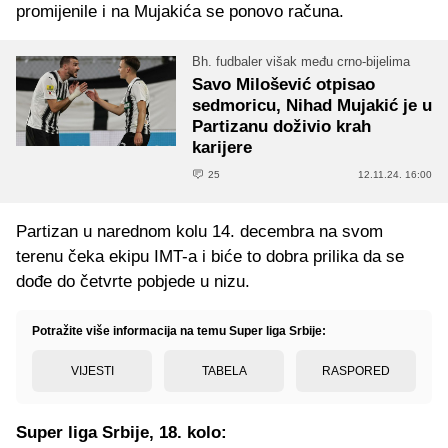
promijenile i na Mujakića se ponovo računa.
Bh. fudbaler višak među crno-bijelima
Savo Milošević otpisao
sedmoricu, Nihad Mujakić je u
Partizanu doživio krah
karijere
25
12.11.24. 16:00
Partizan u narednom kolu 14. decembra na svom
terenu čeka ekipu IMT-a i biće to dobra prilika da se
dođe do četvrte pobjede u nizu.
Potražite više informacija na temu Super liga Srbije:
VIJESTI
TABELA
RASPORED
Super liga Srbije, 18. kolo: