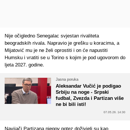
Nije očigledno Senegalac svjestan rivaliteta
beogradskih rivala. Napravio je grešku u koracima, a
Mijatović mu je ne želi oprostiti i on će napustiti
Humsku i vratiti se u Torino s kojim je pod ugovorom do
ljeta 2027. godine.
Jasna poruka
Aleksandar Vučić je podigao
Srbiju na noge - Srpski
fudbal, Zvezda i Partizan više
ne bi bili isti!
07.05.26. 14:30
Navijači Partizana njegov potez doživjeli su kao