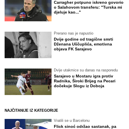
Carragher potpuno iskreno govorio
o Salahovom transferu: "Turska mi
djeluje kao..."
Prerano nas je napustio
Dvije godine od tragične smrti
Dženana Uščuplića, emotivna
objava FK Sarajevo
Dvije utakmice su danas na rasporedu
Sarajevo u Mostaru igra protiv
Radnika, Široki Brijeg na Pecari
dočekuje Slogu iz Doboja
NAJČITANIJE IZ KATEGORIJE
Vratili se u Barcelonu
Flick sinoć održao sastanak, pa