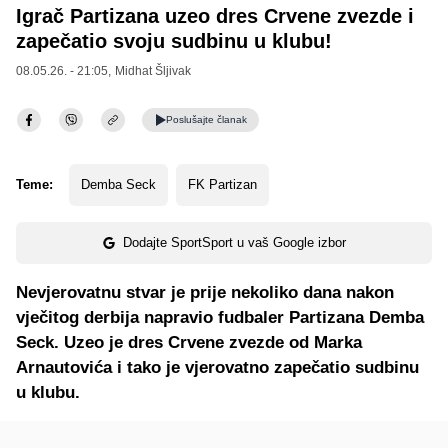
Igrač Partizana uzeo dres Crvene zvezde i
zapečatio svoju sudbinu u klubu!
08.05.26. - 21:05,
Midhat Šljivak
Poslušajte
članak
Teme:
Demba Seck
FK Partizan
Dodajte SportSport u vaš Google izbor
Nevjerovatnu stvar je prije nekoliko dana nakon
vječitog derbija napravio fudbaler Partizana Demba
Seck. Uzeo je dres Crvene zvezde od Marka
Arnautovića i tako je vjerovatno zapečatio sudbinu
u klubu.