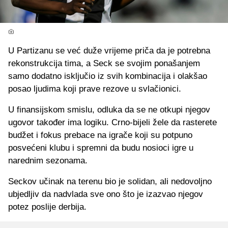
U Partizanu se već duže vrijeme priča da je potrebna
rekonstrukcija tima, a Seck se svojim ponašanjem
samo dodatno isključio iz svih kombinacija i olakšao
posao ljudima koji prave rezove u svlačionici.
U finansijskom smislu, odluka da se ne otkupi njegov
ugovor također ima logiku. Crno-bijeli žele da rasterete
budžet i fokus prebace na igrače koji su potpuno
posvećeni klubu i spremni da budu nosioci igre u
narednim sezonama.
Seckov učinak na terenu bio je solidan, ali nedovoljno
ubjedljiv da nadvlada sve ono što je izazvao njegov
potez poslije derbija.