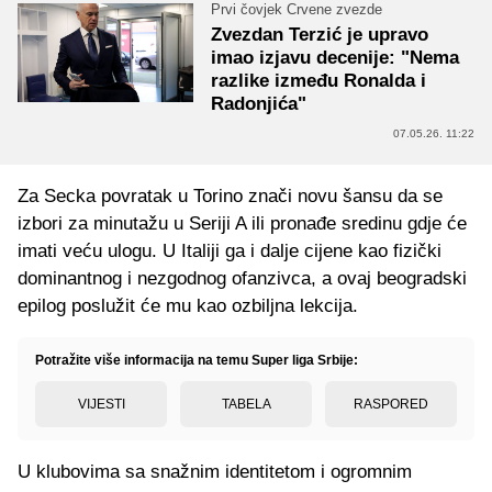
Prvi čovjek Crvene zvezde
Zvezdan Terzić je upravo
imao izjavu decenije: "Nema
razlike između Ronalda i
Radonjića"
07.05.26. 11:22
Za Secka povratak u Torino znači novu šansu da se
izbori za minutažu u Seriji A ili pronađe sredinu gdje će
imati veću ulogu. U Italiji ga i dalje cijene kao fizički
dominantnog i nezgodnog ofanzivca, a ovaj beogradski
epilog poslužit će mu kao ozbiljna lekcija.
Potražite više informacija na temu Super liga Srbije:
VIJESTI
TABELA
RASPORED
U klubovima sa snažnim identitetom i ogromnim