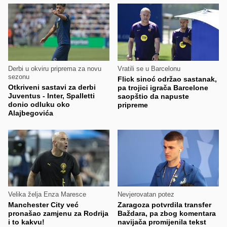
Derbi u okviru priprema za novu
Vratili se u Barcelonu
sezonu
Flick sinoć održao sastanak,
Otkriveni sastavi za derbi
pa trojici igrača Barcelone
Juventus - Inter, Spalletti
saopštio da napuste
donio odluku oko
pripreme
Alajbegovića
Velika želja Enza Maresce
Nevjerovatan potez
Manchester City već
Zaragoza potvrdila transfer
pronašao zamjenu za Rodrija
Baždara, pa zbog komentara
i to kakvu!
navijača promijenila tekst