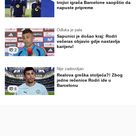
trojici igrača Barcelone saopštio da
napuste pripreme
Odluka je pala
Sapunici je došao kraj: Rodri
večeras objavio gdje nastavlja
karijeru!
2
Nije zadovoljan
Realova greška stoljeća?! Zbog
jedne rečenice Rodri ide u
Barcelonu
6