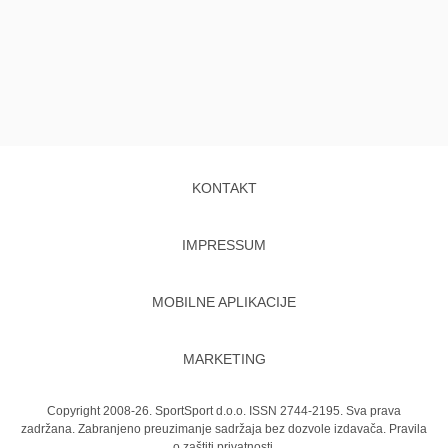
KONTAKT
IMPRESSUM
MOBILNE APLIKACIJE
MARKETING
Copyright 2008-26. SportSport d.o.o. ISSN 2744-2195. Sva prava
zadržana. Zabranjeno preuzimanje sadržaja bez dozvole izdavača.
Pravila
o zaštiti privatnosti.