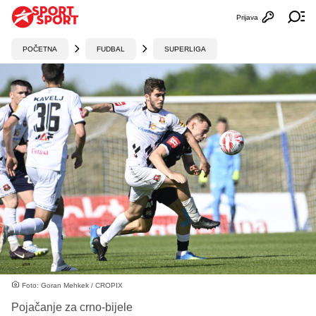
Prijava
Otvori profi
Ot
POČETNA
FUDBAL
SUPERLIGA
Foto: Goran Mehkek / CROPIX
Pojačanje za crno-bijele