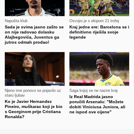
Napušta klub
Osvojio je s ekipom 21 trofej
Sada je svima jasno zašto se
Kraj jedne ere: Barcelona se i
on nije radovao dolasku
definitivno riješila svoje
Alajbegovića, Juventus ga
legende
jutros odmah prodao!
Njeno ime ponovo se pojavilo uz
Saga kojoj se ne nazire kraj
staru ljubav
Iz Real Madrida jasno
Ko je Javier Hernandez
poručili Arsenalu: "Možete
Pineiro, muškarac koji je bio
dobiti Viniciusa Juniora, ali
s Georginom prije Cristiana
ne ispod ove cijene"
Ronalda?