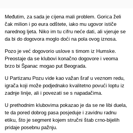
Međutim, za sada je cijena mali problem. Gorica želi
čak milion i po eura odštete, iako mu ugovor ističe
narednog ljeta. Niko im tu cifru neće dati, ali vjeruje se
da bi do dogovora moglo doći na pola ovog iznosa.
Pozo je već dogovorio uslove s timom iz Humske.
Preostaje da se klubovi konačno dogovore i veoma
brzo bi Španac mogao put Beograda.
U Partizanu Pozu vide kao važan šraf u veznom redu,
igrača koji može podjednako kvalitetno povući loptu iz
zadnje linije, ali i povezati se s napadačima.
U prethodnim klubovima pokazao je da se ne libi duela,
te da pored dobrog pasa posjeduje i zavidnu radnu
etiku, što je segment kojem stručni štab crno-bijelih
pridaje posebnu pažnju.