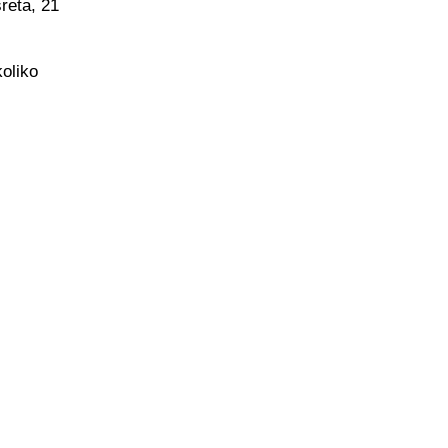
reta, 21
koliko