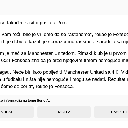
se također zasitio posla u Romi.
 vam reći, bilo je vrijeme da se rastanemo", rekao je Fonse
 li je dobio otkaz ili je sporazumno raskinuta saradnja sa nj
 je meč sa Manchester Unitedom. Rimski klub je u prvom
 6:2 i Fonseca zna da je pred njegovim timom nemoguća mis
gati. Neće biti lako pobijediti Manchester United sa 4:0. Vi
u fudbalu i ništa nije nemoguće i mogu se nadati. Rezultat n
a ćemo se boriti", rekao je Fonseca.
še informacija na temu Serie A:
VIJESTI
TABELA
RASPOR