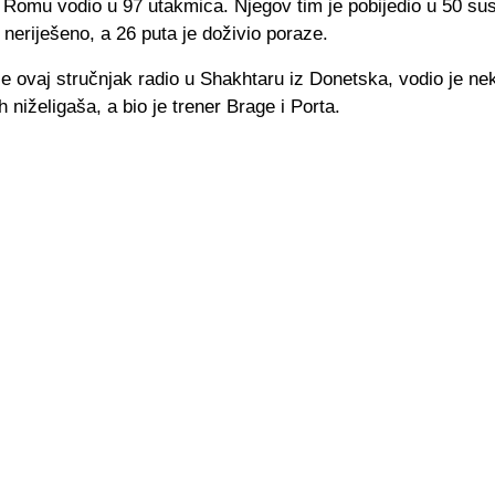
 Romu vodio u 97 utakmica. Njegov tim je pobijedio u 50 sus
o neriješeno, a 26 puta je doživio poraze.
e ovaj stručnjak radio u Shakhtaru iz Donetska, vodio je ne
h niželigaša, a bio je trener Brage i Porta.