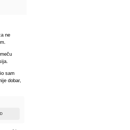
ca ne
im.
 meču
ija.
dio sam
ije dobar,
ED