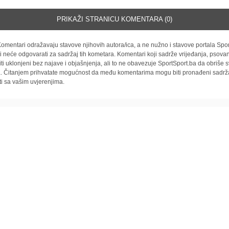
PRIKAŽI STRANICU KOMENTARA (0)
omentari odražavaju stavove njihovih autora/ica, a ne nužno i stavove portala Spor
i neće odgovarati za sadržaj tih kometara. Komentari koji sadrže vrijeđanja, psovan
iti uklonjeni bez najave i objašnjenja, ali to ne obavezuje SportSport.ba da obriše
la. Čitanjem prihvatate mogućnost da među komentarima mogu biti pronađeni sadrža
ti sa vašim uvjerenjima.