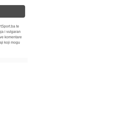
tSport.ba te
ja i vulgaran
 sve komentare
ji koji mogu