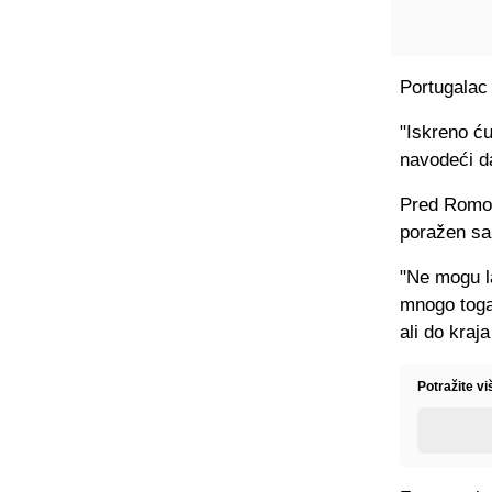
Portugalac 
"Iskreno ću
navodeći da
Pred Romom
poražen sa
"Ne mogu la
mnogo toga 
ali do kraj
Potražite vi