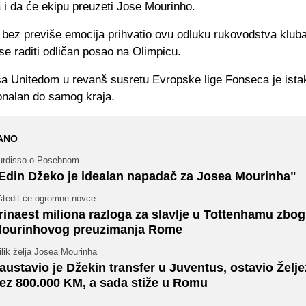
 i da će ekipu preuzeti Jose Mourinho.
bez previše emocija prihvatio ovu odluku rukovodstva kluba
se raditi odličan posao na Olimpicu.
a Unitedom u revanš susretu Evropske lige Fonseca je ista
ionalan do samog kraja.
ANO
urdisso o Posebnom
Edin Džeko je idealan napadač za Josea Mourinha"
štedit će ogromne novce
rinaest miliona razloga za slavlje u Tottenhamu zbog
ourinhovog preuzimanja Rome
lik želja Josea Mourinha
austavio je Džekin transfer u Juventus, ostavio Želje
ez 800.000 KM, a sada stiže u Romu