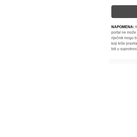
NAPOMENA:
K
portal ne može 
riječnik mogu b
koji krše pravi
biti u suprotnos