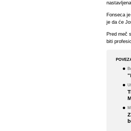
nastavljena
Fonseca je 
je da će Jo
Pred meč s
biti profes
POVEZ
B
"
U
T
M
Mi
Z
b