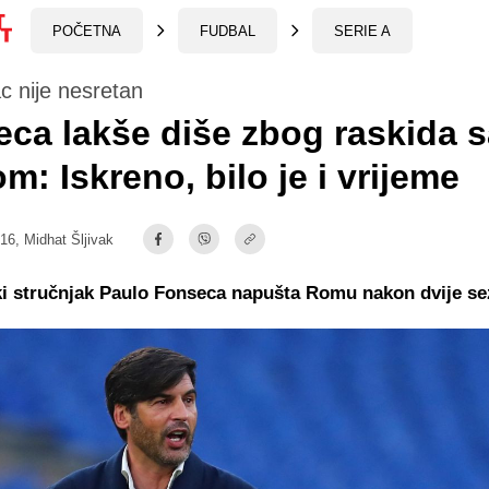
POČETNA
FUDBAL
SERIE A
c nije nesretan
ca lakše diše zbog raskida s
: Iskreno, bilo je i vrijeme
:16,
Midhat Šljivak
ki stručnjak Paulo Fonseca napušta Romu nakon dvije se