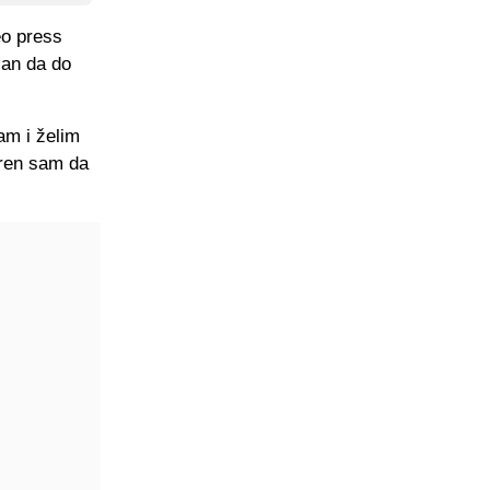
eo press
san da do
am i želim
eren sam da