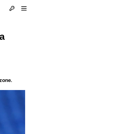
Otvori profil
Otvori meni
a
zone.