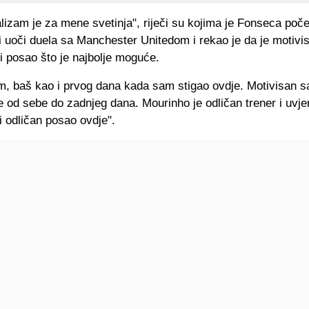
lizam je za mene svetinja", riječi su kojima je Fonseca poč
i uoči duela sa Manchester Unitedom i rekao je da je motivi
i posao što je najbolje moguće.
m, baš kao i prvog dana kada sam stigao ovdje. Motivisan s
je od sebe do zadnjeg dana. Mourinho je odličan trener i uvj
i odličan posao ovdje".