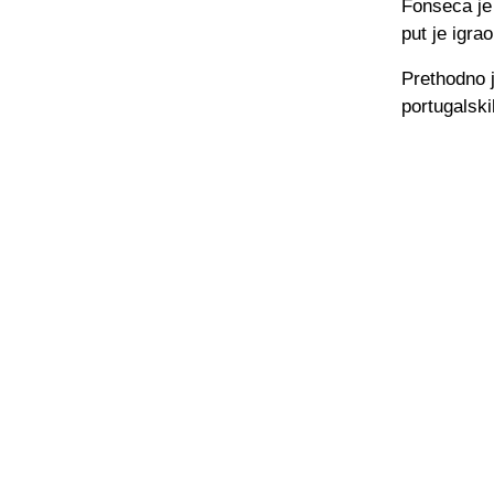
Fonseca je
put je igra
Prethodno j
portugalski