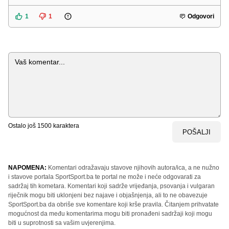
1
1
Odgovori
Komentar
Ostalo još
1500
karaktera
POŠALJI
NAPOMENA:
Komentari odražavaju stavove njihovih autora/ica, a ne nužno
i stavove portala SportSport.ba te portal ne može i neće odgovarati za
sadržaj tih kometara. Komentari koji sadrže vrijeđanja, psovanja i vulgaran
riječnik mogu biti uklonjeni bez najave i objašnjenja, ali to ne obavezuje
SportSport.ba da obriše sve komentare koji krše pravila. Čitanjem prihvatate
mogućnost da među komentarima mogu biti pronađeni sadržaji koji mogu
biti u suprotnosti sa vašim uvjerenjima.