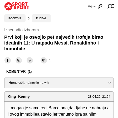
Prijava
Otvori profi
Ot
POČETNA
FUDBAL
Iznenadio izborom
Prvi koji je osvojio pet najvećih trofeja birao
idealnih 11: U napadu Messi, Ronaldinho i
Immobile
1
KOMENTARI (1)
Sortiraj
King_Kenny
28.04.22. 21:54
...mogao je samo reci Barcelona,da djabe ne nabraja,a
i ovog Immobilea stavio jer trenutno igra sa njim.