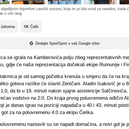
ubjedljivim trijumfom završili sezonu, koja im je bila uvod za narednu, kada će
k u viši rang
 Jahorina
NK Čelik
Dodajte SportSport u vaš Google izbor
ca se igrala na Kamberovića polju zbog reprezentativnih m
ju, gdje će naša reprezentacija dočekati ekipe Rumunije i Fi
takmica je od samog početka krenula u smjeru da će na kraj
iko golova razlike će slaviti Zeničani. Aladin Isaković je u 8
1:0, da bi u 19. minuti nakon sjajne asistencije Salčinovića,
ećao vodstvo na 2:0. Do kraja prvog poluvremena odlični Al
oji je danas igrao na poziciji napadača u 40 i 43. minuti post
ći gol za na poluvremenu 4:0 za ekipu Čelika.
oluvremenu nastavili su se napadi domaćina, a novi gol je p