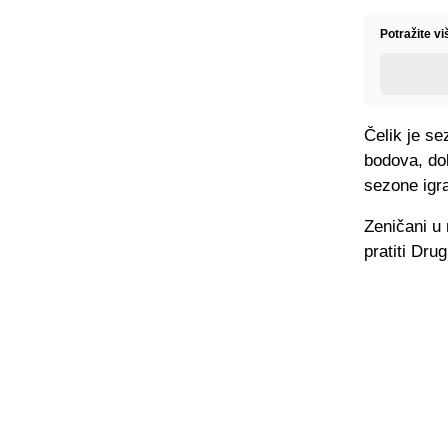
Potražite vi
Čelik je s
bodova, dok
sezone igra
Zeničani u 
pratiti Dru