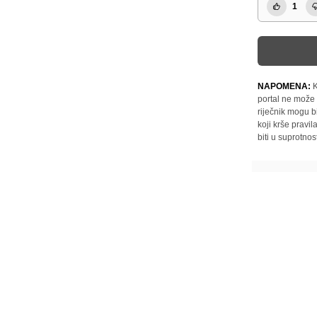
1
NAPOMENA:
K
portal ne može 
riječnik mogu b
koji krše pravi
biti u suprotnos