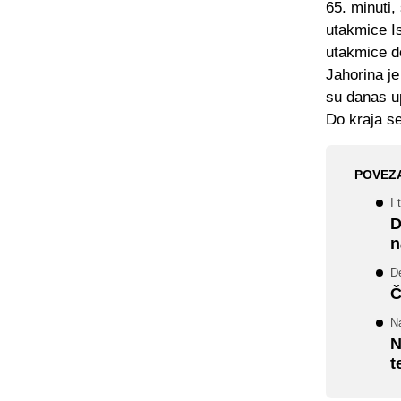
65. minuti, 
utakmice Is
utakmice do
Jahorina j
su danas u
Do kraja s
POVEZ
I 
D
n
De
Č
N
N
t