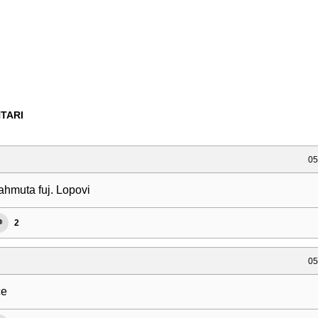
TARI
05
ahmuta fuj. Lopovi
2
05
ce