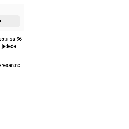
ED
estu sa 66
sljedeće
teresantno