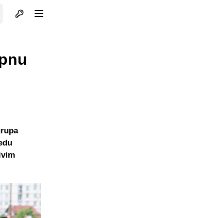
Otvori profil
Otvori meni
opnu
grupa
jedu
ivim