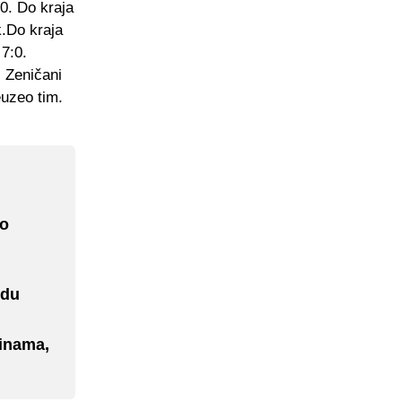
:0. Do kraja
k.Do kraja
7:0.
 Zeničani
euzeo tim.
io
edu
binama,