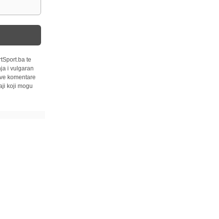
tSport.ba te
ja i vulgaran
 sve komentare
ji koji mogu