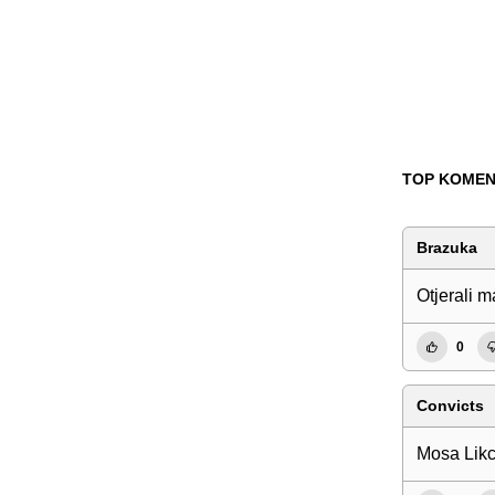
TOP KOMEN
Brazuka
Otjerali m
0
Convicts
Mosa Lik