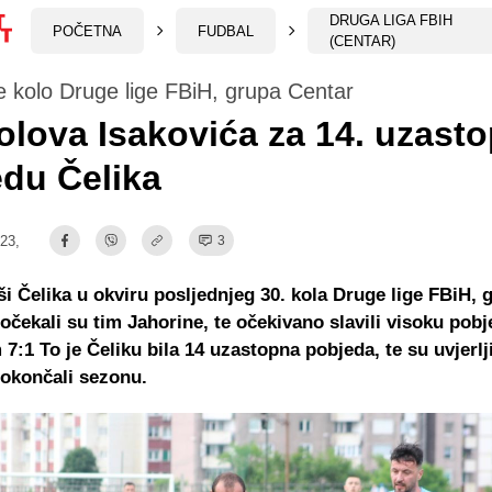
DRUGA LIGA FBIH
POČETNA
FUDBAL
(CENTAR)
e kolo Druge lige FBiH, grupa Centar
olova Isakovića za 14. uzast
du Čelika
:23,
3
 Čelika u okviru posljednjeg 30. kola Druge lige FBiH, 
očekali su tim Jahorine, te očekivano slavili visoku pob
 7:1 To je Čeliku bila 14 uzastopna pobjeda, te su uvjerlj
okončali sezonu.