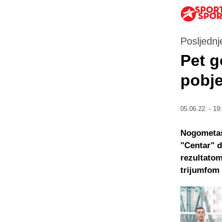
Posljednj
Pet g
pobje
05.06.22. - 19
Nogometaši
"Centar" d
rezultatom
trijumfom 