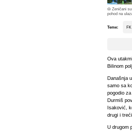
Zeničani su 
pohod na ulaza
Teme:
FK
Ova utakmi
Bilinom pol
Današnja u
samo sa kol
pogodio za 
Durmiš pov
Isaković, k
drugi i tre
U drugom p