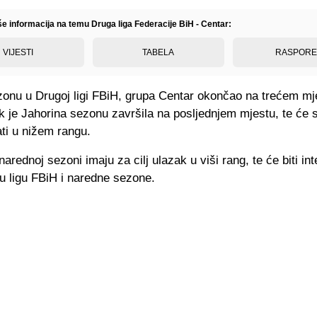
še informacija na temu Druga liga Federacije BiH - Centar:
VIJESTI
TABELA
RASPOR
ezonu u Drugoj ligi FBiH, grupa Centar okončao na trećem mj
 je Jahorina sezonu završila na posljednjem mjestu, te će 
ti u nižem rangu.
narednoj sezoni imaju za cilj ulazak u viši rang, te će biti in
gu ligu FBiH i naredne sezone.