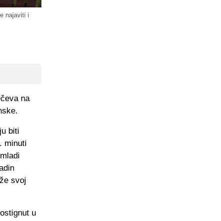
 najaviti i
ečeva na
nske.
u biti
. minuti
 mladi
adin
iže svoj
ostignut u