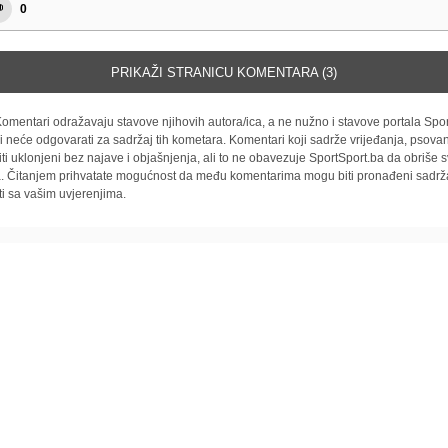
0
PRIKAŽI STRANICU KOMENTARA (3)
omentari odražavaju stavove njihovih autora/ica, a ne nužno i stavove portala Spor
i neće odgovarati za sadržaj tih kometara. Komentari koji sadrže vrijeđanja, psovan
iti uklonjeni bez najave i objašnjenja, ali to ne obavezuje SportSport.ba da obriše
la. Čitanjem prihvatate mogućnost da među komentarima mogu biti pronađeni sadrža
ti sa vašim uvjerenjima.