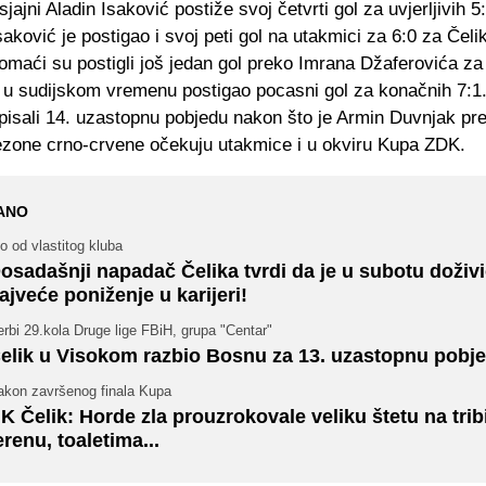
sjajni Aladin Isaković postiže svoj četvrti gol za uvjerljivih 5
aković je postigao i svoj peti gol na utakmici za 6:0 za Čeli
maći su postigli još jedan gol preko Imrana Džaferovića za 
e u sudijskom vremenu postigao pocasni gol za konačnih 7:1.
pisali 14. uzastopnu pobjedu nakon što je Armin Duvnjak pr
ezone crno-crvene očekuju utakmice i u okviru Kupa ZDK.
ANO
to od vlastitog kluba
osadašnji napadač Čelika tvrdi da je u subotu doživ
ajveće poniženje u karijeri!
rbi 29.kola Druge lige FBiH, grupa "Centar"
elik u Visokom razbio Bosnu za 13. uzastopnu pobj
akon završenog finala Kupa
K Čelik: Horde zla prouzrokovale veliku štetu na tri
erenu, toaletima...