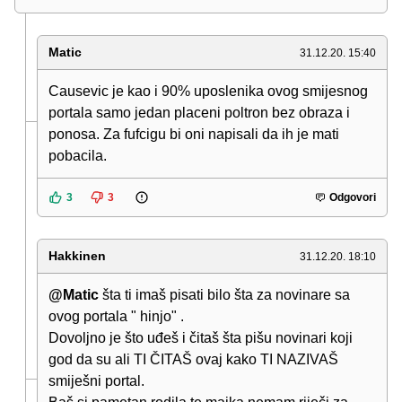
Matic
31.12.20. 15:40
Causevic je kao i 90% uposlenika ovog smijesnog
portala samo jedan placeni poltron bez obraza i
ponosa. Za fufcigu bi oni napisali da ih je mati
pobacila.
3
3
Odgovori
Hakkinen
31.12.20. 18:10
@Matic
šta ti imaš pisati bilo šta za novinare sa
ovog portala " hinjo" .
Dovoljno je što uđeš i čitaš šta pišu novinari koji
god da su ali TI ČITAŠ ovaj kako TI NAZIVAŠ
smiješni portal.