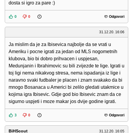
dosta si igro za pare :)
0
0
Odgovori
31.12.20. 16:06
Ja mislim da je za Ibisevica najbolje da se vrati u
Ameriku i pocne igrati za jedan od MLS nogometnih
klubova, bio bi dobro prihvacen i uspjesan,
Medunjanin i Ibrahimovic su bili zvijezde te lige. Igrati u
toj ligi nema nikakvog stresa, nema ispadanja iz lige i
naravno svaki fudbaler je placen i znam svakako da bi
mnogo Bosanaca u Americi bi zelilo gledati utakmice u
kojima igra Ibisevic. Gdje god bio Ibisevic znam da ce
sigurno uspjeti i moze makar jos dvije godine igrati.
3
0
Odgovori
BiHScout
31.12.20. 16:05