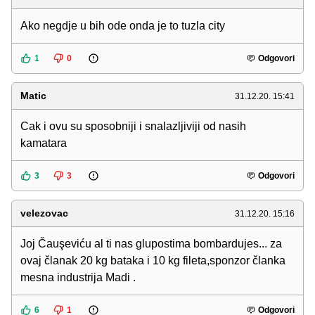
Ako negdje u bih ode onda je to tuzla city
1
0
Odgovori
Matic
31.12.20. 15:41
Cak i ovu su sposobniji i snalazljiviji od nasih
kamatara
3
3
Odgovori
velezovac
31.12.20. 15:16
Joj Čauşeviću al ti nas glupostima bombardujes... za
ovaj članak 20 kg bataka i 10 kg fileta,sponzor članka
mesna industrija Madi .
6
1
Odgovori