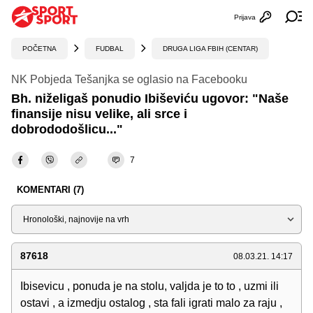
Prijava
Otvori profi
Ot
POČETNA
FUDBAL
DRUGA LIGA FBIH (CENTAR)
NK Pobjeda Tešanjka se oglasio na Facebooku
Bh. niželigaš ponudio Ibiševiću ugovor: "Naše
finansije nisu velike, ali srce i
dobrododošlicu..."
7
KOMENTARI (7)
Sortiraj
87618
08.03.21. 14:17
Ibisevicu , ponuda je na stolu, valjda je to to , uzmi ili
ostavi , a izmedju ostalog , sta fali igrati malo za raju ,