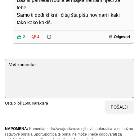
Baš si pametan rodila te majka nemam riječi za
tebe.
Samo ti dođi klikni i čitaj šta pišu novinari i kaki
tako kako kakiš.
2
4
Odgovori
Komentar
Ostalo još
1500
karaktera
POŠALJI
NAPOMENA:
Komentari odražavaju stavove njihovih autora/ica, a ne nužno
i stavove portala SportSport.ba te portal ne može i neće odgovarati za