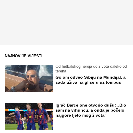
NAJNOVIJE VIJESTI
Od fudbalskog heroja do života daleko od
terena
Golom odveo Srbiju na Mundijal, a
sada uživa na gliseru uz tompus
Igrač Barcelone otvorio dušu: „Bio
sam na vrhuncu, a onda je počelo
najgore ljeto mog života“