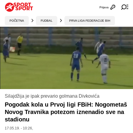
Prijava
Otvori profi
Ot
POČETNA
FUDBAL
PRVA LIGA FEDERACIJE BIH
Silajdžija je ipak prevario golmana Divkovića
Pogodak kola u Prvoj ligi FBiH: Nogometaš
Novog Travnika potezom iznenadio sve na
stadionu
17.05.19. - 10:26,