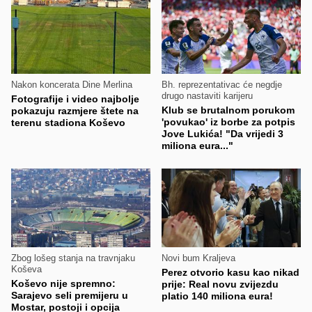
Nakon koncerata Dine Merlina
Bh. reprezentativac će negdje
drugo nastaviti karijeru
Fotografije i video najbolje
Klub se brutalnom porukom
pokazuju razmjere štete na
'povukao' iz borbe za potpis
terenu stadiona Koševo
Jove Lukića! "Da vrijedi 3
miliona eura..."
Zbog lošeg stanja na travnjaku
Novi bum Kraljeva
Koševa
Perez otvorio kasu kao nikad
Koševo nije spremno:
prije: Real novu zvijezdu
Sarajevo seli premijeru u
platio 140 miliona eura!
Mostar, postoji i opcija