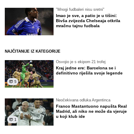
"Mnogi fudbaleri nisu sretni"
Imao je sve, a patio je u tišini:
Bivša zvijezda Chelseaja otkrila
mračnu tajnu fudbala
NAJČITANIJE IZ KATEGORIJE
Osvojio je s ekipom 21 trofej
Kraj jedne ere: Barcelona se i
definitivno riješila svoje legende
5
Neočekivana odluka Argentinca
Franco Mastantuono napušta Real
Madrid, ali niko ne može da vjeruje
u koji klub ide
1