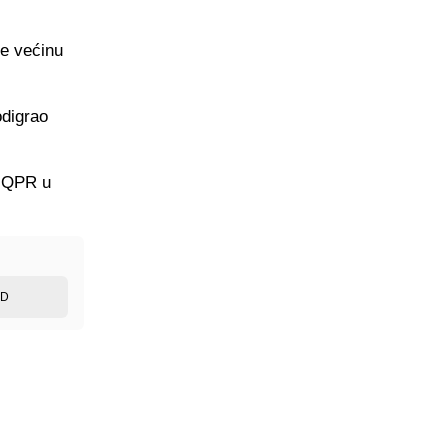
je većinu
odigrao
e QPR u
ED