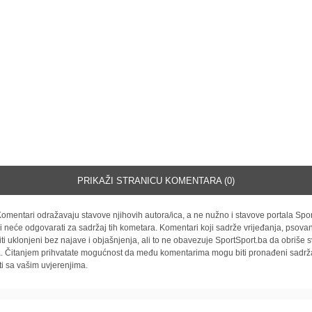
PRIKAŽI STRANICU KOMENTARA (0)
omentari odražavaju stavove njihovih autora/ica, a ne nužno i stavove portala Spor
i neće odgovarati za sadržaj tih kometara. Komentari koji sadrže vrijeđanja, psovan
iti uklonjeni bez najave i objašnjenja, ali to ne obavezuje SportSport.ba da obriše
la. Čitanjem prihvatate mogućnost da među komentarima mogu biti pronađeni sadrža
ti sa vašim uvjerenjima.