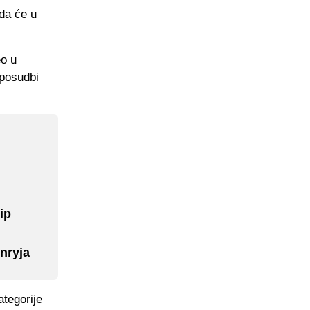
da će u
eo u
 posudbi
ip
nryja
ategorije