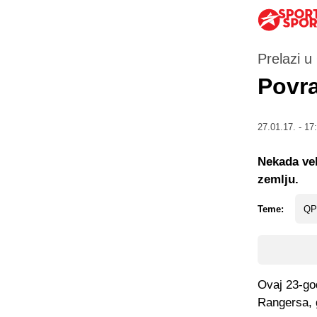
Prelazi 
Povra
27.01.17. - 17
Nekada vel
zemlju.
Teme:
QP
Ovaj 23-go
Rangersa, g