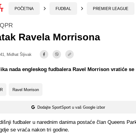
POČETNA
FUDBAL
PREMIER LEAGUE
u QPR
tak Ravela Morrisona
:41,
Midhat Šljivak
ika nada engleskog fudbalera Ravel Morrison vratiće se
R
Ravel Morrison
Dodajte SportSport u vaš Google izbor
dišnji fudbaler u narednim danima postaće član Queens Par
dje se vraća nakon tri godine.