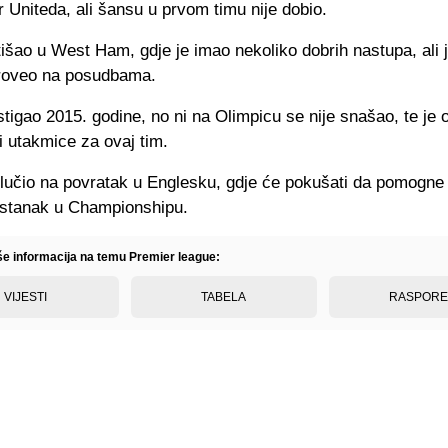
Uniteda, ali šansu u prvom timu nije dobio.
išao u West Ham, gdje je imao nekoliko dobrih nastupa, ali 
roveo na posudbama.
stigao 2015. godine, no ni na Olimpicu se nije snašao, te je 
i utakmice za ovaj tim.
lučio na povratak u Englesku, gdje će pokušati da pomogn
pstanak u Championshipu.
iše informacija na temu Premier league:
VIJESTI
TABELA
RASPOR