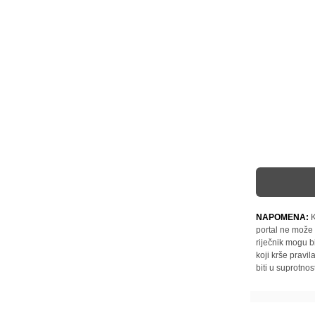
NAPOMENA:
K
portal ne može 
riječnik mogu b
koji krše pravi
biti u suprotnos