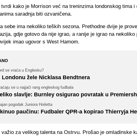
tvrdi kako je Morrison već na treninzima londonskog tima i 
anima saradnja biti ozvaničena.
a sebe ima nekoliko teških sezona. Prethodne dvije je prov
zija, gdje gotovo da nije igrao, a ranije je igrao na nekoliko
 uvijek imao ugovor s West Hamom.
ANO
ord se vraća u Englesku?
 Londonu žele Nicklasa Bendtnera
aćaju se u najjači rang engleskog fudbala
eliko slavlje: Burnley osigurao povratak u Premiersh
ajan pogodak Juniora Hoiletta
kinuo paučinu: Fudbaler QPR-a kopirao Thierryja He
 važio za velikog talenta na Ostrvu. Prošao je omladinske k