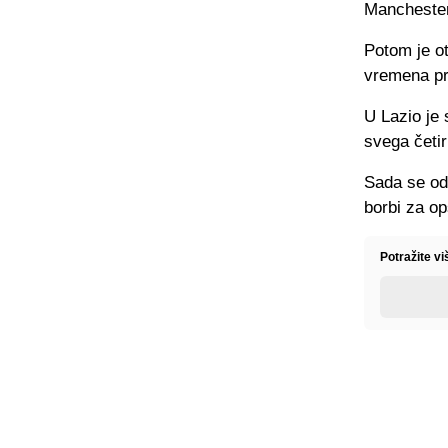
Manchester 
Potom je ot
vremena p
U Lazio je 
svega četir
Sada se od
borbi za o
Potražite v