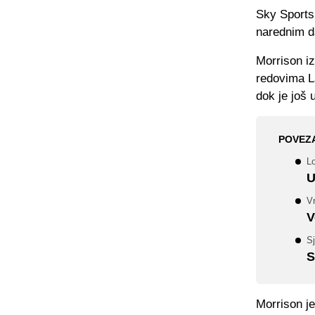
Sky Sports 
narednim d
Morrison iz
redovima La
dok je još
POVEZ
L
U
Vr
V
Sj
S
Morrison je