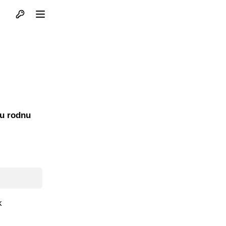
Otvori profil
Otvori meni
 u rodnu
k