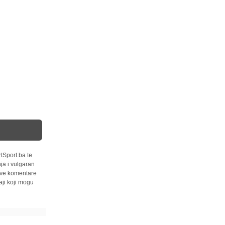
tSport.ba te
ja i vulgaran
 sve komentare
ji koji mogu