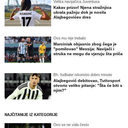
Velika navijačica Juventusa
Kakav prizor! Njena stražnjica
ukrala pažnju dok je nosila
Alajbegovićev dres
Ovo mu nije trebalo
Marciniak objasnio zbog čega je
"pomilovao" Messija: Navijači i
struka ne mogu da vjeruju šta priča
Bh. fudbaler iskoristio dobro minute
Alajbegović debitovao, Tuttosport
otvorio veliko pitanje: "Šta će biti s
njim?"
NAJČITANIJE IZ KATEGORIJE
Ovo se ne viđa često