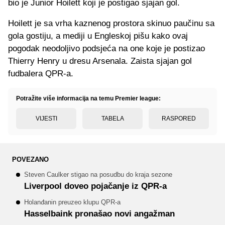
bio je Junior Hoilett koji je postigao sjajan gol.
Hoilett je sa vrha kaznenog prostora skinuo paučinu sa
gola gostiju, a mediji u Engleskoj pišu kako ovaj
pogodak neodoljivo podsjeća na one koje je postizao
Thierry Henry u dresu Arsenala. Zaista sjajan gol
fudbalera QPR-a.
Potražite više informacija na temu Premier league:
VIJESTI
TABELA
RASPORED
POVEZANO
Steven Caulker stigao na posudbu do kraja sezone
Liverpool doveo pojačanje iz QPR-a
Holanđanin preuzeo klupu QPR-a
Hasselbaink pronašao novi angažman