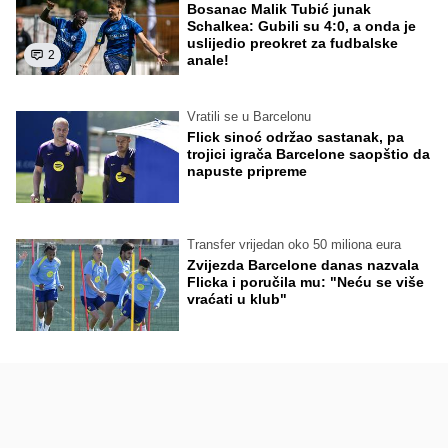
Bosanac Malik Tubić junak
Schalkea: Gubili su 4:0, a onda je
uslijedio preokret za fudbalske
2
anale!
Vratili se u Barcelonu
Flick sinoć održao sastanak, pa
trojici igrača Barcelone saopštio da
napuste pripreme
Transfer vrijedan oko 50 miliona eura
Zvijezda Barcelone danas nazvala
Flicka i poručila mu: "Neću se više
vraćati u klub"