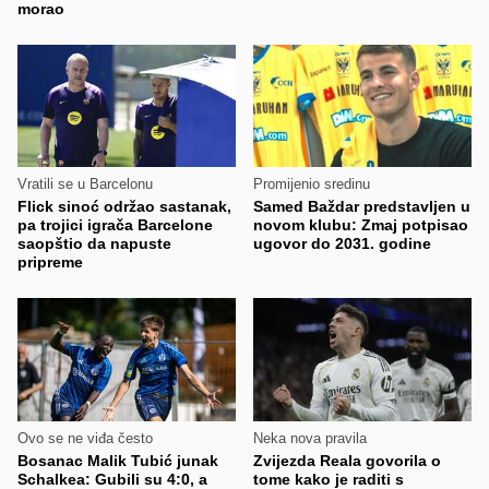
morao
Vratili se u Barcelonu
Promijenio sredinu
Flick sinoć održao sastanak,
Samed Baždar predstavljen u
pa trojici igrača Barcelone
novom klubu: Zmaj potpisao
saopštio da napuste
ugovor do 2031. godine
pripreme
Ovo se ne viđa često
Neka nova pravila
Bosanac Malik Tubić junak
Zvijezda Reala govorila o
Schalkea: Gubili su 4:0, a
tome kako je raditi s