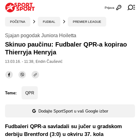
Prijava
Otvori profi
Ot
POČETNA
FUDBAL
PREMIER LEAGUE
Sjajan pogodak Juniora Hoiletta
Skinuo paučinu: Fudbaler QPR-a kopirao
Thierryja Henryja
13.03.16. - 11:38,
Endin Čaušević
Teme:
QPR
Dodajte SportSport u vaš Google izbor
Fudbaleri QPR-a savladali su jučer u gradskom
derbiju Brentford (3:0) u okviru 37. kola