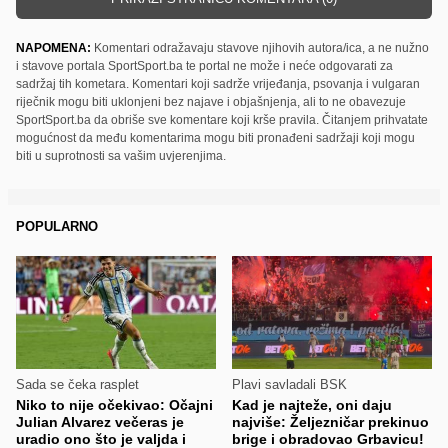
NAPOMENA:
Komentari odražavaju stavove njihovih autora/ica, a ne nužno
i stavove portala SportSport.ba te portal ne može i neće odgovarati za
sadržaj tih kometara. Komentari koji sadrže vrijeđanja, psovanja i vulgaran
riječnik mogu biti uklonjeni bez najave i objašnjenja, ali to ne obavezuje
SportSport.ba da obriše sve komentare koji krše pravila. Čitanjem prihvatate
mogućnost da među komentarima mogu biti pronađeni sadržaji koji mogu
biti u suprotnosti sa vašim uvjerenjima.
POPULARNO
Sada se čeka rasplet
Plavi savladali BSK
Niko to nije očekivao: Očajni
Kad je najteže, oni daju
Julian Alvarez večeras je
najviše: Željezničar prekinuo
uradio ono što je valjda i
brige i obradovao Grbavicu!