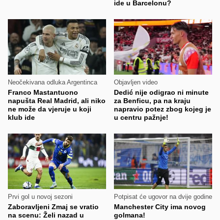
ide u Barcelonu?
Neočekivana odluka Argentinca
Objavljen video
Franco Mastantuono
Dedić nije odigrao ni minute
napušta Real Madrid, ali niko
za Benficu, pa na kraju
ne može da vjeruje u koji
napravio potez zbog kojeg je
klub ide
u centru pažnje!
Prvi gol u novoj sezoni
Potpisat će ugovor na dvije godine
Zaboravljeni Zmaj se vratio
Manchester City ima novog
na scenu: Želi nazad u
golmana!