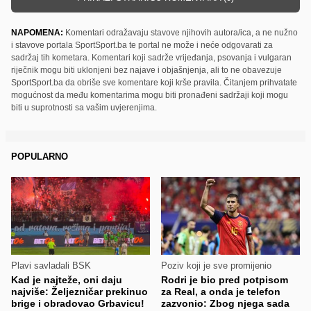
NAPOMENA:
Komentari odražavaju stavove njihovih autora/ica, a ne nužno
i stavove portala SportSport.ba te portal ne može i neće odgovarati za
sadržaj tih kometara. Komentari koji sadrže vrijeđanja, psovanja i vulgaran
riječnik mogu biti uklonjeni bez najave i objašnjenja, ali to ne obavezuje
SportSport.ba da obriše sve komentare koji krše pravila. Čitanjem prihvatate
mogućnost da među komentarima mogu biti pronađeni sadržaji koji mogu
biti u suprotnosti sa vašim uvjerenjima.
POPULARNO
Plavi savladali BSK
Poziv koji je sve promijenio
Kad je najteže, oni daju
Rodri je bio pred potpisom
najviše: Željezničar prekinuo
za Real, a onda je telefon
brige i obradovao Grbavicu!
zazvonio: Zbog njega sada