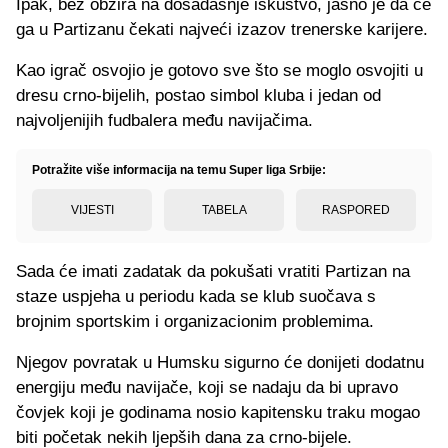
Ipak, bez obzira na dosadašnje iskustvo, jasno je da će
ga u Partizanu čekati najveći izazov trenerske karijere.
Kao igrač osvojio je gotovo sve što se moglo osvojiti u
dresu crno-bijelih, postao simbol kluba i jedan od
najvoljenijih fudbalera među navijačima.
Potražite više informacija na temu Super liga Srbije:
VIJESTI
TABELA
RASPORED
Sada će imati zadatak da pokušati vratiti Partizan na
staze uspjeha u periodu kada se klub suočava s
brojnim sportskim i organizacionim problemima.
Njegov povratak u Humsku sigurno će donijeti dodatnu
energiju među navijače, koji se nadaju da bi upravo
čovjek koji je godinama nosio kapitensku traku mogao
biti početak nekih ljepših dana za crno-bijele.