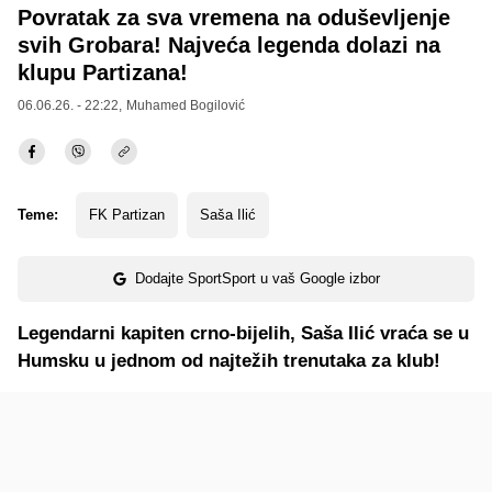
Povratak za sva vremena na oduševljenje
svih Grobara! Najveća legenda dolazi na
klupu Partizana!
06.06.26. - 22:22,
Muhamed Bogilović
Teme:
FK Partizan
Saša Ilić
Dodajte SportSport u vaš Google izbor
Legendarni kapiten crno-bijelih, Saša Ilić vraća se u
Humsku u jednom od najtežih trenutaka za klub!