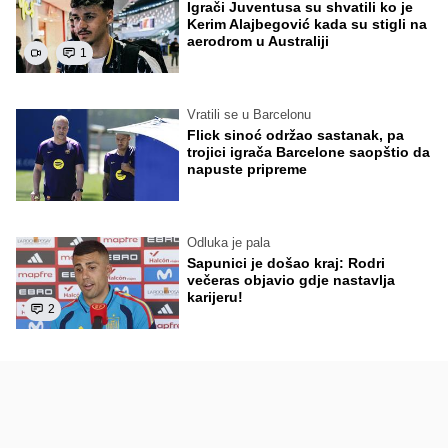
Igrači Juventusa su shvatili ko je
Kerim Alajbegović kada su stigli na
aerodrom u Australiji
1
Vratili se u Barcelonu
Flick sinoć održao sastanak, pa
trojici igrača Barcelone saopštio da
napuste pripreme
Odluka je pala
Sapunici je došao kraj: Rodri
večeras objavio gdje nastavlja
karijeru!
2