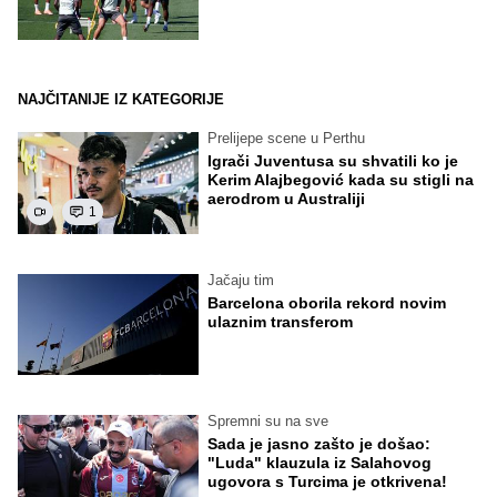
NAJČITANIJE IZ KATEGORIJE
Prelijepe scene u Perthu
Igrači Juventusa su shvatili ko je
Kerim Alajbegović kada su stigli na
aerodrom u Australiji
1
Jačaju tim
Barcelona oborila rekord novim
ulaznim transferom
Spremni su na sve
Sada je jasno zašto je došao:
"Luda" klauzula iz Salahovog
ugovora s Turcima je otkrivena!