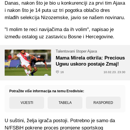
Danas, nakon što je bio u konkurenciji za prvi tim Ajaxa
i nakon što je 14 puta uz tri pogotka oblačio dres
mlađih selekcija Nizozemske, javio se našem novinaru.
"I molim te reci navijačima da ih volim", napisao je
između ostalog uz zastavicu Bosne i Hercegovine.
Talentovani štoper Ajaxa
Mama Mirela otkrila: Precious
Ugwu uskoro postaje Zmaj!
16
10.02.23. 23:30
Potražite više informacija na temu Eredivisie:
VIJESTI
TABELA
RASPORED
U suštini, želja igrača postoji. Potrebno je samo da
N/FSBiH pokrene proces promjene sportskog