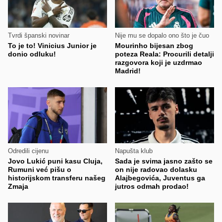
Tvrdi španski novinar
Nije mu se dopalo ono što je čuo
To je to! Vinicius Junior je
Mourinho bijesan zbog
donio odluku!
poteza Reala: Procurili detalji
razgovora koji je uzdrmao
Madrid!
Odredili cijenu
Napušta klub
Jovo Lukić puni kasu Cluja,
Sada je svima jasno zašto se
Rumuni već pišu o
on nije radovao dolasku
historijskom transferu našeg
Alajbegovića, Juventus ga
Zmaja
jutros odmah prodao!