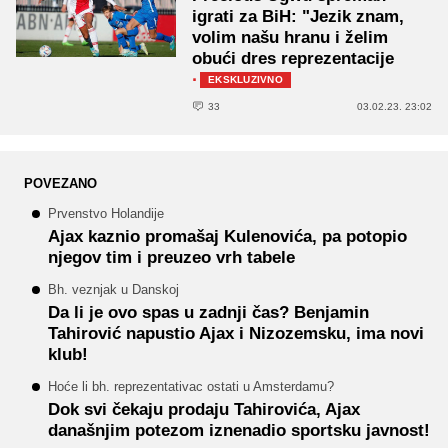
igrati za BiH: "Jezik znam,
volim našu hranu i želim
obući dres reprezentacije
·
EKSKLUZIVNO
33
03.02.23. 23:02
POVEZANO
Prvenstvo Holandije
Ajax kaznio promašaj Kulenovića, pa potopio
njegov tim i preuzeo vrh tabele
Bh. veznjak u Danskoj
Da li je ovo spas u zadnji čas? Benjamin
Tahirović napustio Ajax i Nizozemsku, ima novi
klub!
Hoće li bh. reprezentativac ostati u Amsterdamu?
Dok svi čekaju prodaju Tahirovića, Ajax
današnjim potezom iznenadio sportsku javnost!