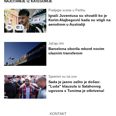
NAJČITANIJE IZ KATEGORIJE
Prelijepe scene u Perthu
Igrači Juventusa su shvatili ko je
Kerim Alajbegović kada su stigli na
aerodrom u Australiji
1
Jačaju tim
Barcelona oborila rekord novim
ulaznim transferom
Spremni su na sve
Sada je jasno zašto je došao:
"Luda" klauzula iz Salahovog
ugovora s Turcima je otkrivena!
KONTAKT