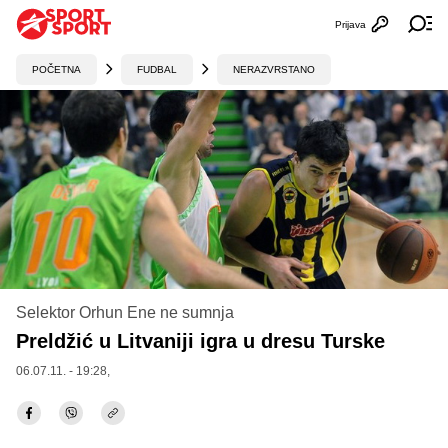
Prijava
Otvori profi
Ot
POČETNA
FUDBAL
NERAZVRSTANO
Selektor Orhun Ene ne sumnja
Preldžić u Litvaniji igra u dresu Turske
06.07.11. - 19:28,