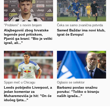
"Problemi" s novim brojem
Čeka se samo zvanična potvrda
Alajbegović zbog hrvatske
Samed Baždar ima novi klub,
legende pod pritiskom,
igrat će Evropu!
Pjanić ga brani: "Bio je veliki
igrač, ali..."
Sjajan meč u Chicagu
Oglasio se selektor
Leeds pobijedio Liverpool, a
Barbarez poslao snažnu
jedan komentar za
poruku: "Toliko o biranju
Muharemovića je hit: "On će
naših igrača..."
idućeg ljeta..."