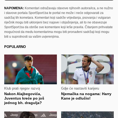
NAPOMENA:
Komentari odražavaju stavove njihovih autora/ica, a ne nužno
i stavove portala SportSport.ba te portal ne može i neće odgovarati za
sadržaj tih kometara. Komentari koji sadrže vrijeđanja, psovanja i vulgaran
riječnik mogu biti uklonjeni bez najave i objašnjenja, ali to ne obavezuje
SportSport.ba da obriše sve komentare koji krše pravila. Čitanjem prihvatate
mogućnost da među komentarima mogu biti pronađeni sadržaji koji mogu
biti u suprotnosti sa vašim uvjerenjima.
POPULARNO
Klub prati njegov razvoj
Gdje će nastaviti karijeru
Nakon Alajbegovića,
Njemačka na nogama: Harry
Juventus kreće po još
Kane je odlučio!
jednog bh. dragulja?