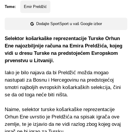
Teme:
Emir Preldžić
Dodajte SportSport u vaš Google izbor
Selektor košarkaške reprezentacije Turske Orhun
Ene najozbiljnije računa na Emira Preldžića, kojeg
vidi u dresu Turske na predstojećem Evropskom
prvenstvu u Litvaniji.
Iako je bilo najava da bi Preldžić možda mogao
nastupati za Bosnu i Hercegovinu na predstojećoj
smotri najboljih evropskih košarkaških selekcija, čini
se da od toga neće biti ništa.
Naime, selektor turske košarkaške reprezentacije
Orhun Ene uvrstio je Preldžića na spisak igrača ove
zemlje, te je izjavio da ne vidi razlog zbog kojeg ovaj
igrač ne bi igrao za Tursku.