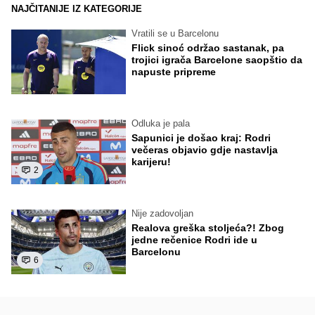
NAJČITANIJE IZ KATEGORIJE
Vratili se u Barcelonu
Flick sinoć održao sastanak, pa
trojici igrača Barcelone saopštio da
napuste pripreme
Odluka je pala
Sapunici je došao kraj: Rodri
večeras objavio gdje nastavlja
karijeru!
2
Nije zadovoljan
Realova greška stoljeća?! Zbog
jedne rečenice Rodri ide u
Barcelonu
6