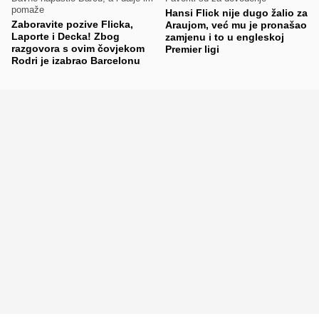
pomaže
Hansi Flick nije dugo žalio za
Zaboravite pozive Flicka,
Araujom, već mu je pronašao
Laporte i Decka! Zbog
zamjenu i to u engleskoj
razgovora s ovim čovjekom
Premier ligi
Rodri je izabrao Barcelonu