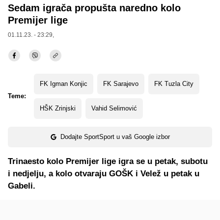
Sedam igrača propušta naredno kolo
Premijer lige
01.11.23. - 23:29,
FK Igman Konjic
FK Sarajevo
FK Tuzla City
Teme:
HŠK Zrinjski
Vahid Selimović
Dodajte SportSport u vaš Google izbor
Trinaesto kolo Premijer lige igra se u petak, subotu
i nedjelju, a kolo otvaraju GOŠK i Velež u petak u
Gabeli.