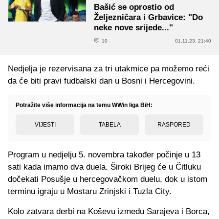
Bašić se oprostio od
Željezničara i Grbavice: "Do
neke nove srijede..."
10
01.11.23. 21:40
Nedjelja je rezervisana za tri utakmice pa možemo reći
da će biti pravi fudbalski dan u Bosni i Hercegovini.
Potražite više informacija na temu WWin liga BiH:
VIJESTI
TABELA
RASPORED
Program u nedjelju 5. novembra također počinje u 13
sati kada imamo dva duela. Široki Brijeg će u Čitluku
dočekati Posušje u hercegovačkom duelu, dok u istom
terminu igraju u Mostaru Zrinjski i Tuzla City.
Kolo zatvara derbi na Koševu između Sarajeva i Borca,