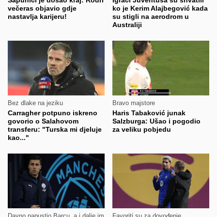
Sapunici je došao kraj: Rodri
Igrači Juventusa su shvatili
večeras objavio gdje
ko je Kerim Alajbegović kada
nastavlja karijeru!
su stigli na aerodrom u
Australiji
Bez dlake na jeziku
Bravo majstore
Carragher potpuno iskreno
Haris Tabaković junak
govorio o Salahovom
Salzburga: Ušao i pogodio
transferu: "Turska mi djeluje
za veliku pobjedu
kao..."
Davno napustio Barcu, a i dalje im
Favoriti su za dovođenje