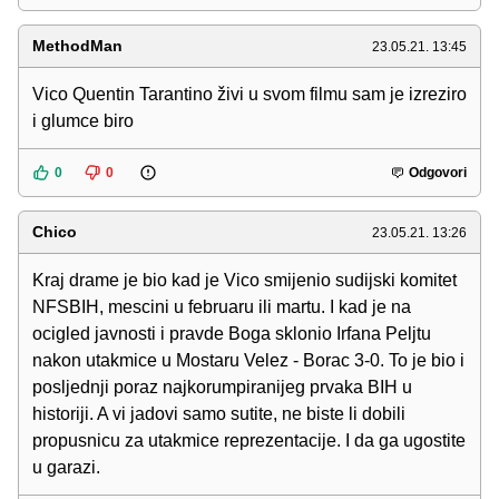
MethodMan
23.05.21. 13:45
Vico Quentin Tarantino živi u svom filmu sam je izreziro
i glumce biro
0
0
Odgovori
Chico
23.05.21. 13:26
Kraj drame je bio kad je Vico smijenio sudijski komitet
NFSBIH, mescini u februaru ili martu. I kad je na
ocigled javnosti i pravde Boga sklonio Irfana Peljtu
nakon utakmice u Mostaru Velez - Borac 3-0. To je bio i
posljednji poraz najkorumpiranijeg prvaka BIH u
historiji. A vi jadovi samo sutite, ne biste li dobili
propusnicu za utakmice reprezentacije. I da ga ugostite
u garazi.