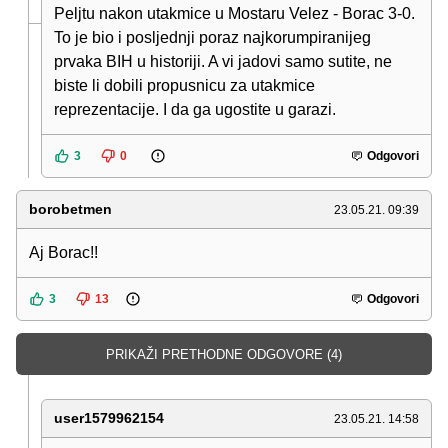
Peljtu nakon utakmice u Mostaru Velez - Borac 3-0.
To je bio i posljednji poraz najkorumpiranijeg
prvaka BIH u historiji. A vi jadovi samo sutite, ne
biste li dobili propusnicu za utakmice
reprezentacije. I da ga ugostite u garazi.
3
0
Odgovori
borobetmen
23.05.21. 09:39
Aj Borac!!
3
13
Odgovori
PRIKAŽI PRETHODNE ODGOVORE (4)
user1579962154
23.05.21. 14:58