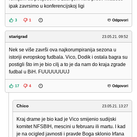
ipak zavrsimo u konferencijskoj ligi
3
1
Odgovori
starigrad
23.05.21. 09:52
Nek se više završi ova najkorumpiranija sezona u
istoriji evropskog fudbala. Vico, Dodik i ostala bagra su
postigli što im je bio cilj a to je da nam do kraja zgrade
fudbal u BiH. FUUUUUUUJ
17
4
Odgovori
Chico
23.05.21. 13:27
Kraj drame je bio kad je Vico smijenio sudijski
komitet NFSBIH, mescini u februaru ili martu. I kad
je na ocigled javnosti i pravde Boga sklonio Irfana