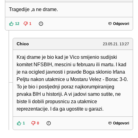
Tragedije ,a ne drame.
12
1
Odgovori
Chico
23.05.21. 13:27
Kraj drame je bio kad je Vico smijenio sudijski
komitet NFSBIH, mescini u februaru ili martu. I kad
je na ocigled javnosti i pravde Boga sklonio Irfana
Peljtu nakon utakmice u Mostaru Velez - Borac 3-0.
To je bio i posljednji poraz najkorumpiranijeg
prvaka BIH u historiji. A vi jadovi samo sutite, ne
biste li dobili propusnicu za utakmice
reprezentacije. I da ga ugostite u garazi.
1
0
Odgovori