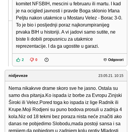
komitet NFSBIH, mescini u februaru ili martu. I kad
je na ocigled javnosti i pravde Boga sklonio Irfana
Peljtu nakon utakmice u Mostaru Velez - Borac 3-0.
To je bio i posljednji poraz najkorumpiranijeg
prvaka BIH u historiji. A vi jadovi samo sutite, ne
biste li dobili propusnicu za utakmice
reprezentacije. I da ga ugostite u garazi.
2
0
Odgovori
nidjeveze
23.05.21. 10:15
Nema nikakvve drame skoro sve he jasno. Ostala su
samo dva pitanja.Ko ispada iz borbe za Evropu Zinjski
Široki ili Velez.Pored toga ko ispada iz lige Radnik ili
Krupe.Moji Rodjeni su puno bodova prosuli u zadnja 4
kola.Niz od 18 tekmi bez poraza nista neće značiti ako
danas ne pobjedimo Slobodu,mada postoji sansa i sa
remijem da pobjedom u zadnjem kolu protiv Mladosti