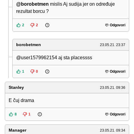
@borobetmen
mislis Aj sudija jer on određuje
rezultat borcu ?
2
2
Odgovori
borobetmen
23.05.21. 23:37
@user1579962154 aj sta placessss
1
0
Odgovori
Stanley
23.05.21. 09:36
E čuj drama
8
1
Odgovori
Manager
23.05.21. 09:34