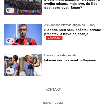
svojim rukama imaju sve, da li će
opet pomilovati Borac?
1
Aleksandar Mitrović stigao na Tušanj
Sloboda pred sami početak sezone
predstavila novo pojačanje
·
ZVANIČNO
1
Bavarci ga žele prodati
Iskusni veznjak višak u Bayernu
1
KONTAKT
IMPRESSUM