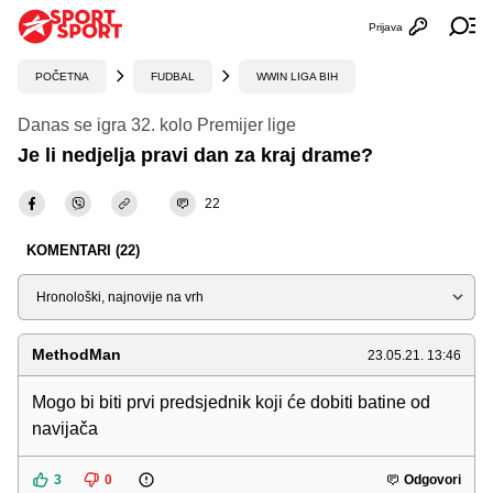
Prijava
Otvori profi
Ot
POČETNA
FUDBAL
WWIN LIGA BIH
Danas se igra 32. kolo Premijer lige
Je li nedjelja pravi dan za kraj drame?
22
KOMENTARI (22)
Sortiraj
MethodMan
23.05.21. 13:46
Mogo bi biti prvi predsjednik koji će dobiti batine od
navijača
3
0
Odgovori