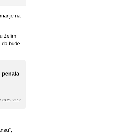
 manje na
ju želim
i da bude
z penala
4.09.25. 22:17
.
ansu",