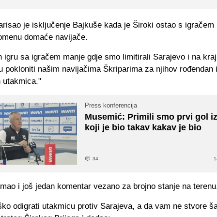
arisao
je isključenje
Bajkuše
kada je Široki ostao s igračem
pomenu domaće navijače.
h igru sa igračem manje gdje smo limitirali Sarajevo i na kra
u pokloniti našim navijačima
Škriparima
za njihov rođendan 
h utakmica."
Press konferencija
Musemić: Primili smo prvi gol i
koji je bio takav kakav je bio
34
1
imao i još jedan komentar vezano za brojno stanje na terenu
ško odigrati utakmicu protiv Sarajeva, a da vam ne stvore š