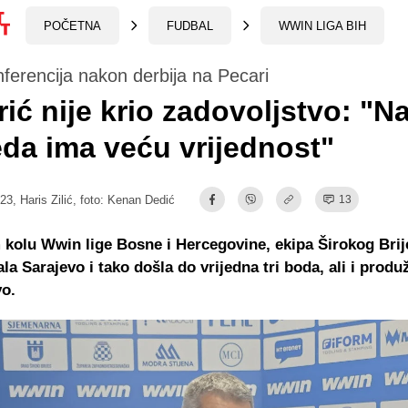
POČETNA
FUDBAL
WWIN LIGA BIH
ferencija nakon derbija na Pecari
rić nije krio zadovoljstvo: "N
da ima veću vrijednost"
:23,
Haris Zilić
, foto: Kenan Dedić
13
 kolu
Wwin
lige Bosne i Hercegovine, ekipa
Širokog Brij
la Sarajevo i tako došla do vrijedna tri boda, ali i produž
vo.