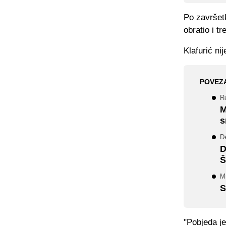
Po završet
obratio i t
Klafurić
nij
POVEZ
Re
M
s
De
D
Š
M
S
"Pobjeda je