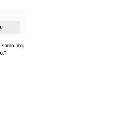
ED
n samo broj
u."