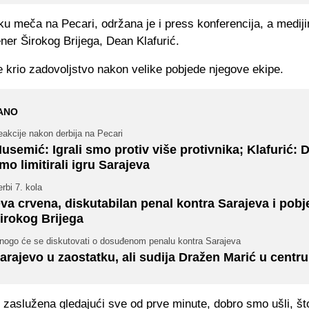
ku meča na Pecari, održana je i press konferencija, a medij
rener Širokog Brijega, D
ean
Klafurić
.
e krio zadovoljstvo nakon velike pobjede njegove ekipe.
ANO
akcije nakon derbija na Pecari
usemić: Igrali smo protiv više protivnika; Klafurić: 
mo limitirali igru Sarajeva
rbi 7. kola
va crvena, diskutabilan penal kontra Sarajeva i pobj
irokog Brijega
nogo će se diskutovati o dosuđenom penalu kontra Sarajeva
arajevo u zaostatku, ali sudija Dražen Marić u centr
 zaslu
žena gledajući sve od prve minute, dobro smo ušli, št