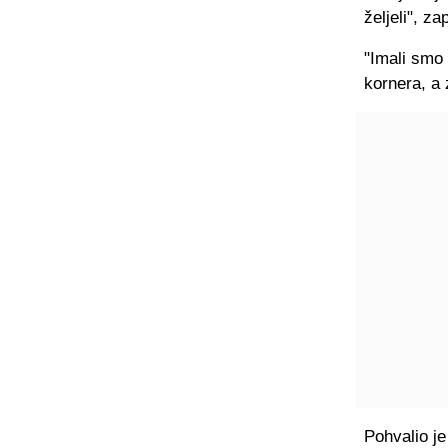
željeli
", za
"Imali smo 
kornera, a 
Pohvalio je