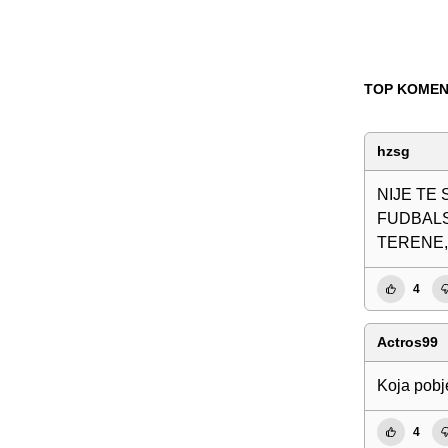
TOP KOMEN
hzsg
NIJE TE
FUDBALS
TERENE, 
4
Actros99
Koja pobj
4