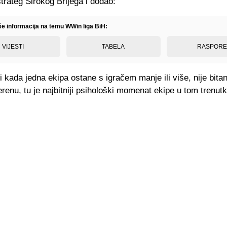
strateg
Širokog Brijega i dodao:
iše informacija na temu WWin liga BiH:
VIJESTI
TABELA
RASPOR
i kada jedna ekipa ostane s igračem manje ili više, nije bita
renu, tu je najbitniji psihološki
momenat
ekipe u tom trenutk