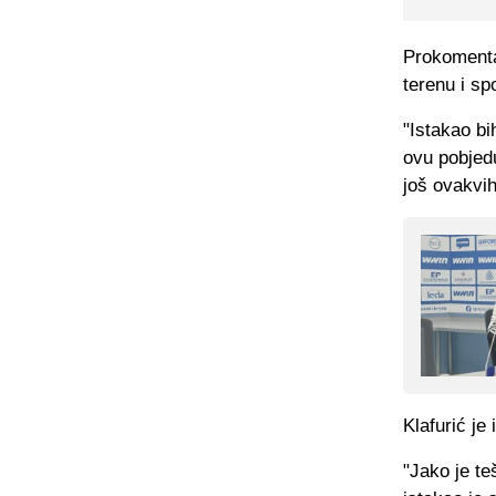
Prokoment
terenu i s
"Istakao bi
ovu pobjed
još ovakvi
Klafurić
je 
"Jako je te