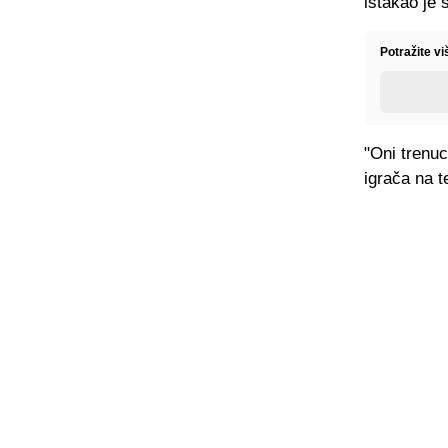
istakao je
Potražite v
"Oni trenuc
igrača na te