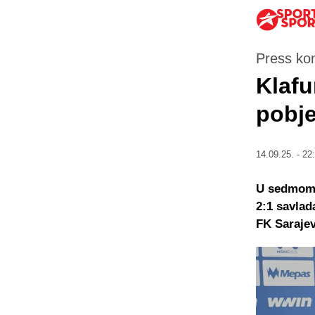
Press kon
Klafu
pobje
14.09.25. - 22
U sedmom
2:1 savlada
FK Saraje