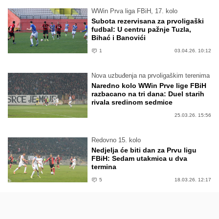
WWin Prva liga FBiH, 17. kolo
Subota rezervisana za prvoligaški
fudbal: U centru pažnje Tuzla,
Bihać i Banovići
1
03.04.26. 10:12
Nova uzbuđenja na prvoligaškim terenima
Naredno kolo WWin Prve lige FBiH
razbacano na tri dana: Duel starih
rivala sredinom sedmice
25.03.26. 15:56
Redovno 15. kolo
Nedjelja će biti dan za Prvu ligu
FBiH: Sedam utakmica u dva
termina
5
18.03.26. 12:17