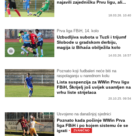
najavili zajedničku Prvu ligu, ali...
18.03.26. 10:40
Prva liga FBiH, 14. kolo
Uzbudljiva subota u Tuzli i trijumf
Slobode u gradskom derbiju,
magija iz Bihaća obilježila kolo
14.03.26. 16:57
Poznato koji fudbaleri neće biti na
raspolaganju u narednom kolu
Lista suspenzija za WWin Prvu ligu
FBiH, Škrijelj još uvijek usamljen na
vrhu liste strijelaca
20.10.25. 09:54
Usvojeno na današnjoj sjednici
Poznato kada počinje WWin Prva
liga FBiH i po kojem sistemu će se
·
igrati
ZVANIČNO