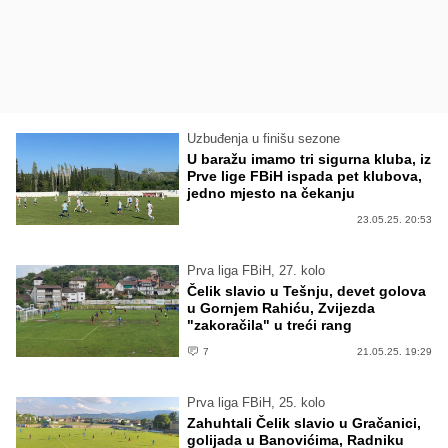
Uzbuđenja u finišu sezone
U baražu imamo tri sigurna kluba, iz
Prve lige FBiH ispada pet klubova,
jedno mjesto na čekanju
23.05.25. 20:53
Prva liga FBiH, 27. kolo
Čelik slavio u Tešnju, devet golova
u Gornjem Rahiću, Zvijezda
"zakoračila" u treći rang
7
21.05.25. 19:29
Prva liga FBiH, 25. kolo
Zahuhtali Čelik slavio u Gračanici,
golijada u Banovićima, Radniku