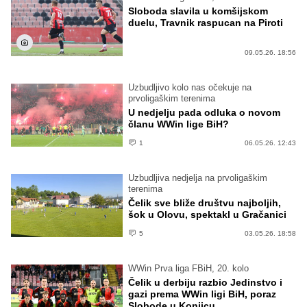
Sloboda slavila u komšijskom
duelu, Travnik raspucan na Piroti
09.05.26. 18:56
Uzbudljivo kolo nas očekuje na
prvoligaškim terenima
U nedjelju pada odluka o novom
članu WWin lige BiH?
1
06.05.26. 12:43
Uzbudljiva nedjelja na prvoligaškim
terenima
Čelik sve bliže društvu najboljih,
šok u Olovu, spektakl u Gračanici
5
03.05.26. 18:58
WWin Prva liga FBiH, 20. kolo
Čelik u derbiju razbio Jedinstvo i
gazi prema WWin ligi BiH, poraz
Slobode u Konjicu