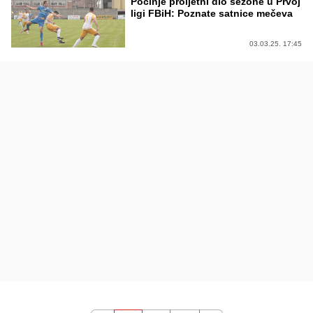
Počinje proljetni dio sezone u Prvoj
ligi FBiH: Poznate satnice mečeva
03.03.25. 17:45