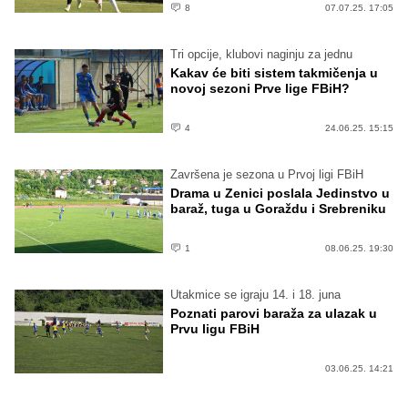
8
07.07.25. 17:05
Tri opcije, klubovi naginju za jednu
Kakav će biti sistem takmičenja u
novoj sezoni Prve lige FBiH?
4
24.06.25. 15:15
Završena je sezona u Prvoj ligi FBiH
Drama u Zenici poslala Jedinstvo u
baraž, tuga u Goraždu i Srebreniku
1
08.06.25. 19:30
Utakmice se igraju 14. i 18. juna
Poznati parovi baraža za ulazak u
Prvu ligu FBiH
03.06.25. 14:21