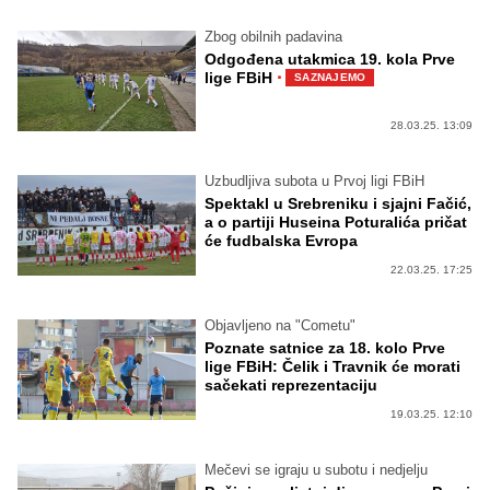
Zbog obilnih padavina
Odgođena utakmica 19. kola Prve
·
lige FBiH
SAZNAJEMO
28.03.25. 13:09
Uzbudljiva subota u Prvoj ligi FBiH
Spektakl u Srebreniku i sjajni Fačić,
a o partiji Huseina Poturalića pričat
će fudbalska Evropa
22.03.25. 17:25
Objavljeno na "Cometu"
Poznate satnice za 18. kolo Prve
lige FBiH: Čelik i Travnik će morati
sačekati reprezentaciju
19.03.25. 12:10
Mečevi se igraju u subotu i nedjelju