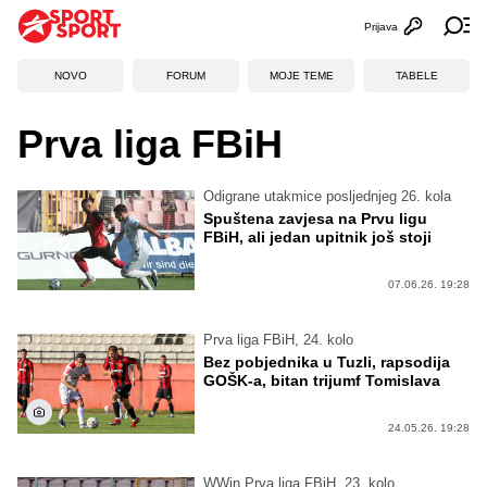
Prijava
Otvori profi
Ot
NOVO
FORUM
MOJE TEME
TABELE
Prva liga FBiH
Odigrane utakmice posljednjeg 26. kola
Spuštena zavjesa na Prvu ligu
FBiH, ali jedan upitnik još stoji
07.06.26. 19:28
Prva liga FBiH, 24. kolo
Bez pobjednika u Tuzli, rapsodija
GOŠK-a, bitan trijumf Tomislava
24.05.26. 19:28
WWin Prva liga FBiH, 23. kolo