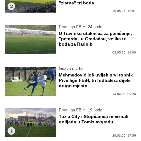
"zlatna" tri boda
10.05.25. 19:01
Prva liga FBiH, 24. kolo
U Travniku utakmica za pamćenje,
"petarda" u Gradačcu, velika tri
boda za Radnik
03.05.25. 19:00
Gužva u vrhu
Mehmedović još uvijek prvi topnik
Prve lige FBiH, tri fudbalera dijele
drugo mjesto
14.04.25. 09:26
Prva liga FBiH, 19. kolo
Tuzla City i Stupčanica remizirali,
golijada u Tomislavgradu
29.03.25. 17:56