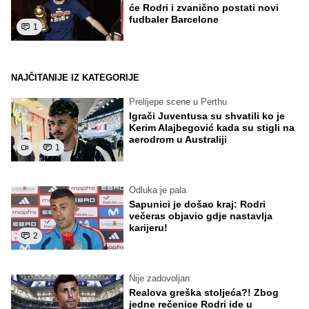
će Rodri i zvanično postati novi
fudbaler Barcelone
1
NAJČITANIJE IZ KATEGORIJE
Prelijepe scene u Perthu
Igrači Juventusa su shvatili ko je
Kerim Alajbegović kada su stigli na
aerodrom u Australiji
1
Odluka je pala
Sapunici je došao kraj: Rodri
večeras objavio gdje nastavlja
karijeru!
2
Nije zadovoljan
Realova greška stoljeća?! Zbog
jedne rečenice Rodri ide u