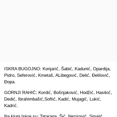
ISKRA BUGOJNO: Konjarić, Šabić, Kadunić, Opardija,
Pidro, Seferović, Kmetaš, ALibegović, Delić, Đelilović,
Đopa.
GORNJI RAHIĆ: Kordić, Bošnjaković, Hodžić, Hasikić,
Dedić, Ibrahimbašić,Softić, Kadić, Mujagić, Lukić,
Kadrić.
Na klupi Iskre su: Tataraga, Šić, Nezirović, Smajić,