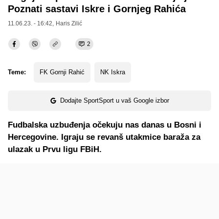
Poznati sastavi Iskre i Gornjeg Rahića
11.06.23. - 16:42,
Haris Zilić
2
Teme:
FK Gornji Rahić
NK Iskra
Dodajte SportSport u vaš Google izbor
Fudbalska uzbuđenja očekuju nas danas u Bosni i
Hercegovine. Igraju se revanš utakmice baraža za
ulazak u Prvu ligu FBiH.