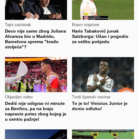
Tajni sastanak
Bravo majstore
Deco nije samo zbog Juliana
Haris Tabaković junak
Alvareza bio u Madridu,
Salzburga: Ušao i pogodio
Barcelona sprema "krađu
za veliku pobjedu
stoljeća"?
Objavljen video
Tvrdi španski novinar
Dedić nije odigrao ni minute
To je to! Vinicius Junior je
za Benficu, pa na kraju
donio odluku!
napravio potez zbog kojeg je
u centru pažnje!