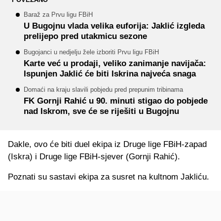
Baraž za Prvu ligu FBiH
U Bugojnu vlada velika euforija: Jaklić izgleda
prelijepo pred utakmicu sezone
Bugojanci u nedjelju žele izboriti Prvu ligu FBiH
Karte već u prodaji, veliko zanimanje navijača:
Ispunjen Jaklić će biti Iskrina najveća snaga
Domaći na kraju slavili pobjedu pred prepunim tribinama
FK Gornji Rahić u 90. minuti stigao do pobjede
nad Iskrom, sve će se riješiti u Bugojnu
Dakle, ovo će biti duel ekipa iz Druge lige FBiH-zapad
(Iskra) i Druge lige FBiH-sjever (Gornji Rahić).
Poznati su sastavi ekipa za susret na kultnom Jakliću.