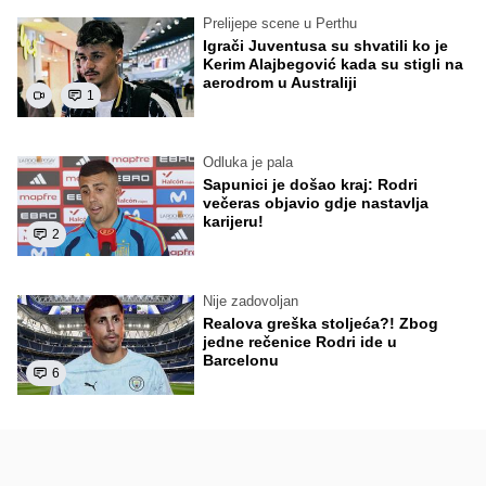
Prelijepe scene u Perthu
Igrači Juventusa su shvatili ko je
Kerim Alajbegović kada su stigli na
aerodrom u Australiji
1
Odluka je pala
Sapunici je došao kraj: Rodri
večeras objavio gdje nastavlja
karijeru!
2
Nije zadovoljan
Realova greška stoljeća?! Zbog
jedne rečenice Rodri ide u
Barcelonu
6