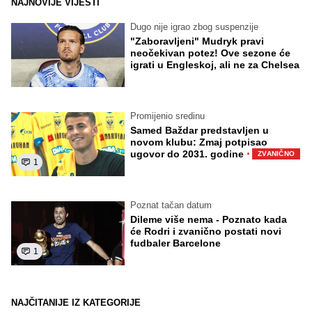
NAJNOVIJE VIJESTI
Dugo nije igrao zbog suspenzije
"Zaboravljeni" Mudryk pravi
neočekivan potez! Ove sezone će
igrati u Engleskoj, ali ne za Chelsea
Promijenio sredinu
Samed Baždar predstavljen u
novom klubu: Zmaj potpisao
·
ugovor do 2031. godine
ZVANIČNO
1
Poznat tačan datum
Dileme više nema - Poznato kada
će Rodri i zvanično postati novi
fudbaler Barcelone
1
NAJČITANIJE IZ KATEGORIJE