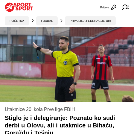
Prijava
Otvori profi
Ot
POČETNA
FUDBAL
PRVA LIGA FEDERACIJE BIH
Utakmice 20. kola Prve lige FBiH
Stiglo je i delegiranje: Poznato ko sudi
derbi u Olovu, ali i utakmice u Bihaću,
Goraždu i Tešnju