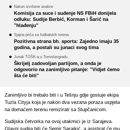
Nakon izvršene analize
Komisija za suce i suđenje NS FBiH donijela
odluku: Sudije Berbić, Korman i Šarić na
"hlađenju"
Sjajna priča sa fudbalskih terena
Pozitivna strana bh. sporta: Zajedno imaju 35
godina, a postali su junaci svog tima
Junak TOŠK-a u Tomislavgradu
Škrijelj zadovoljan partijom, a onda je
odgovorio na zanimljivo pitanje: "Vidjet ćemo
šta će biti"
Zanimljivo bi trebalo biti i u Tešnju gdje gostuje ekipa
Tuzla Cityja koja je nakon dva vezana poraza uspjela
na domaćem terenu remizirati sa Stupčanicom.
Sudijska četvorka na ovoj utakmici je iz Sarajeva.
Glavni sudija biti će Semir Sarajkić, a asistirat će mu