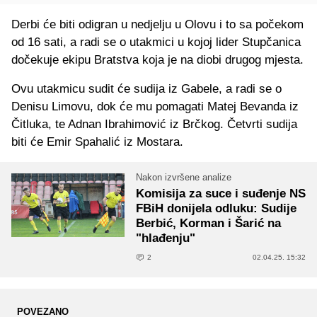
Derbi će biti odigran u nedjelju u Olovu i to sa počekom
od 16 sati, a radi se o utakmici u kojoj lider Stupčanica
dočekuje ekipu Bratstva koja je na diobi drugog mjesta.
Ovu utakmicu sudit će sudija iz Gabele, a radi se o
Denisu Limovu, dok će mu pomagati Matej Bevanda iz
Čitluka, te Adnan Ibrahimović iz Brčkog. Četvrti sudija
biti će Emir Spahalić iz Mostara.
Nakon izvršene analize
Komisija za suce i suđenje NS
FBiH donijela odluku: Sudije
Berbić, Korman i Šarić na
"hlađenju"
2
02.04.25. 15:32
POVEZANO