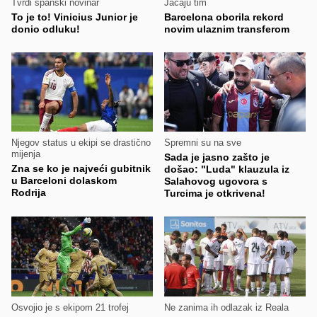
Tvrdi španski novinar
Jačaju tim
To je to! Vinicius Junior je
Barcelona oborila rekord
donio odluku!
novim ulaznim transferom
Njegov status u ekipi se drastično
Spremni su na sve
mijenja
Sada je jasno zašto je
Zna se ko je najveći gubitnik
došao: "Luda" klauzula iz
u Barceloni dolaskom
Salahovog ugovora s
Rodrija
Turcima je otkrivena!
Osvojio je s ekipom 21 trofej
Ne zanima ih odlazak iz Reala