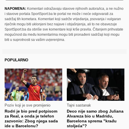
NAPOMENA:
Komentari odražavaju stavove njihovih autora/ica, a ne nužno
i stavove portala SportSport.ba te portal ne može i neće odgovarati za
sadržaj tih kometara. Komentari koji sadrže vrijeđanja, psovanja i vulgaran
riječnik mogu biti uklonjeni bez najave i objašnjenja, ali to ne obavezuje
SportSport.ba da obriše sve komentare koji krše pravila. Čitanjem prihvatate
mogućnost da među komentarima mogu biti pronađeni sadržaji koji mogu
biti u suprotnosti sa vašim uvjerenjima.
POPULARNO
Poziv koji je sve promijenio
Tajni sastanak
Rodri je bio pred potpisom
Deco nije samo zbog Juliana
za Real, a onda je telefon
Alvareza bio u Madridu,
zazvonio: Zbog njega sada
Barcelona sprema "krađu
ide u Barcelonu?
stoljeća"?