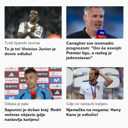
Tvrdi španski novinar
Carragher sve iznenadio
prognozom: "Oni će osvojiti
To je to! Vinicius Junior je
Premier ligu, a razlog je
donio odluku!
jednostavan"
Odluka je pala
Gdje će nastaviti karijeru
Sapunici je došao kraj: Rodri
Njemačka na nogama: Harry
večeras objavio gdje
Kane je odlučio!
nastavlja karijeru!