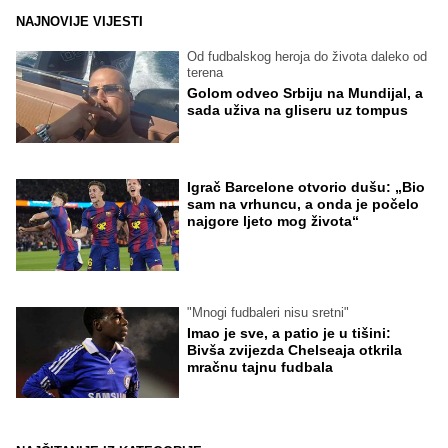
NAJNOVIJE VIJESTI
Od fudbalskog heroja do života daleko od
terena
Golom odveo Srbiju na Mundijal, a
sada uživa na gliseru uz tompus
Igrač Barcelone otvorio dušu: „Bio
sam na vrhuncu, a onda je počelo
najgore ljeto mog života“
"Mnogi fudbaleri nisu sretni"
Imao je sve, a patio je u tišini:
Bivša zvijezda Chelseaja otkrila
mračnu tajnu fudbala