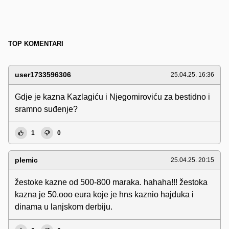
TOP KOMENTARI
user1733596306
25.04.25. 16:36
Gdje je kazna Kazlagiću i Njegomiroviću za bestidno i
sramno suđenje?
1
0
plemic
25.04.25. 20:15
žestoke kazne od 500-800 maraka. hahaha!!! žestoka
kazna je 50.ooo eura koje je hns kaznio hajduka i
dinama u lanjskom derbiju.