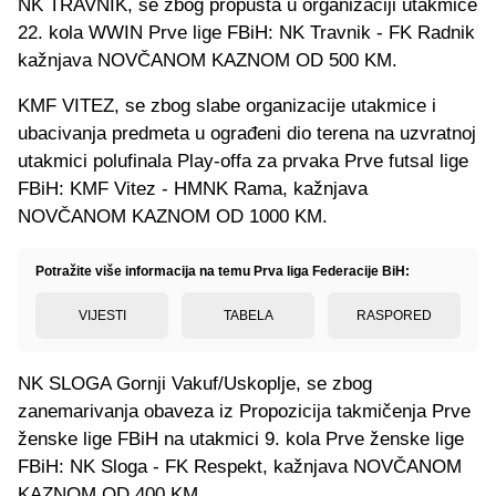
NK TRAVNIK, se zbog propusta u organizaciji utakmice
22. kola WWIN Prve lige FBiH: NK Travnik - FK Radnik
kažnjava NOVČANOM KAZNOM OD 500 KM.
KMF VITEZ, se zbog slabe organizacije utakmice i
ubacivanja predmeta u ograđeni dio terena na uzvratnoj
utakmici polufinala Play-offa za prvaka Prve futsal lige
FBiH: KMF Vitez - HMNK Rama, kažnjava
NOVČANOM KAZNOM OD 1000 KM.
Potražite više informacija na temu Prva liga Federacije BiH:
VIJESTI
TABELA
RASPORED
NK SLOGA Gornji Vakuf/Uskoplje, se zbog
zanemarivanja obaveza iz Propozicija takmičenja Prve
ženske lige FBiH na utakmici 9. kola Prve ženske lige
FBiH: NK Sloga - FK Respekt, kažnjava NOVČANOM
KAZNOM OD 400 KM.