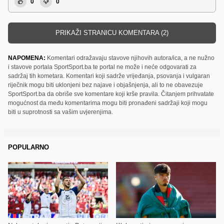
0
0
PRIKAŽI STRANICU KOMENTARA (2)
NAPOMENA:
Komentari odražavaju stavove njihovih autora/ica, a ne nužno
i stavove portala SportSport.ba te portal ne može i neće odgovarati za
sadržaj tih kometara. Komentari koji sadrže vrijeđanja, psovanja i vulgaran
riječnik mogu biti uklonjeni bez najave i objašnjenja, ali to ne obavezuje
SportSport.ba da obriše sve komentare koji krše pravila. Čitanjem prihvatate
mogućnost da među komentarima mogu biti pronađeni sadržaji koji mogu
biti u suprotnosti sa vašim uvjerenjima.
POPULARNO