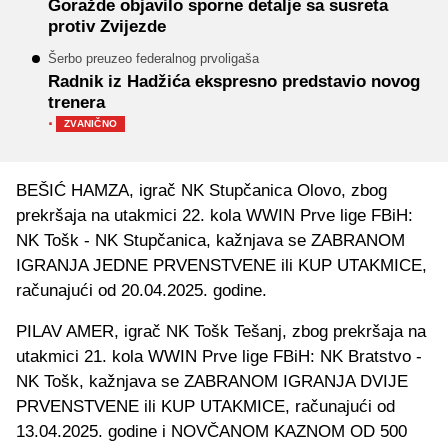
Goražde objavilo sporne detalje sa susreta
protiv Zvijezde
Šerbo preuzeo federalnog prvoligaša
Radnik iz Hadžića ekspresno predstavio novog
trenera
·
ZVANIČNO
BEŠIĆ HAMZA, igrač NK Stupčanica Olovo, zbog
prekršaja na utakmici 22. kola WWIN Prve lige FBiH:
NK Tošk - NK Stupčanica, kažnjava se ZABRANOM
IGRANJA JEDNE PRVENSTVENE ili KUP UTAKMICE,
računajući od 20.04.2025. godine.
PILAV AMER, igrač NK Tošk Tešanj, zbog prekršaja na
utakmici 21. kola WWIN Prve lige FBiH: NK Bratstvo -
NK Tošk, kažnjava se ZABRANOM IGRANJA DVIJE
PRVENSTVENE ili KUP UTAKMICE, računajući od
13.04.2025. godine i NOVČANOM KAZNOM OD 500