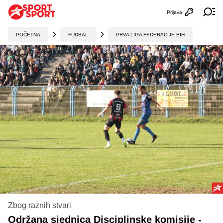
Prijava
Otvori profi
Ot
POČETNA
FUDBAL
PRVA LIGA FEDERACIJE BIH
Zbog raznih stvari
Održana sjednica Disciplinske komisije -