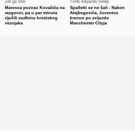
Želi ga Inter
Tvrde italijanski mediji
Maresca pozvao Kovačića na
Spalletti se ne šali - Nakon
razgovor, pa u par minuta
Alajbegovića, Juventus
riješili sudbinu hrvatskog
krenuo po zvijezdu
veznjaka
Manchester Cityja