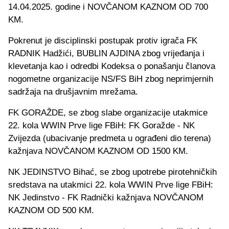
14.04.2025. godine i NOVČANOM KAZNOM OD 700
KM.
Pokrenut je disciplinski postupak protiv igrača FK
RADNIK Hadžići, BUBLIN AJDINA zbog vrijeđanja i
klevetanja kao i odredbi Kodeksa o ponašanju članova
nogometne organizacije NS/FS BiH zbog neprimjernih
sadržaja na drušjavnim mrežama.
FK GORAŽDE, se zbog slabe organizacije utakmice
22. kola WWIN Prve lige FBiH: FK Goražde - NK
Zvijezda (ubacivanje predmeta u ograđeni dio terena)
kažnjava NOVČANOM KAZNOM OD 1500 KM.
NK JEDINSTVO Bihać, se zbog upotrebe pirotehničkih
sredstava na utakmici 22. kola WWIN Prve lige FBiH:
NK Jedinstvo - FK Radnički kažnjava NOVČANOM
KAZNOM OD 500 KM.