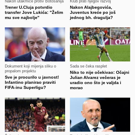
Nakon utakmice protiv Botosanija
Klub prati njegov razvoj
Trener U.Cluja potvrdio
Nakon Alajbegovića,
transfer Jove Lukića: "Želim
Juventus kreće po još
mu sve najbolje"
jednog bh. dragulja?
Dokument koji mijenja sliku o
Sada se čeka rasplet
propalom projektu
Niko to nije očekivao: Očajni
Sve je procurilo u javnost!
Julian Alvarez večeras je
Infantino planirao praviti
uradio ono što je valjda i
FIFA-inu Superligu?
morao