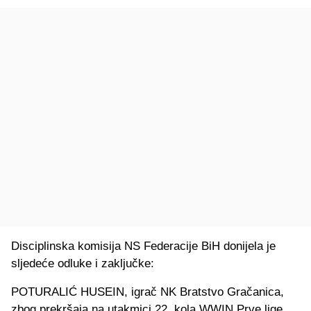
Disciplinska komisija NS Federacije BiH donijela je
sljedeće odluke i zaključke:
POTURALIĆ HUSEIN, igrač NK Bratstvo Gračanica,
zbog prekršaja na utakmici 22. kola WWIN Prve lige