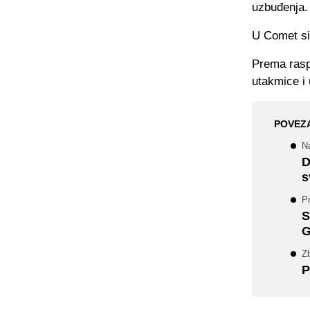
uzbuđenja.
U Comet si
Prema raspo
utakmice i 
POVEZ
N
D
s
Pr
S
G
Z
P