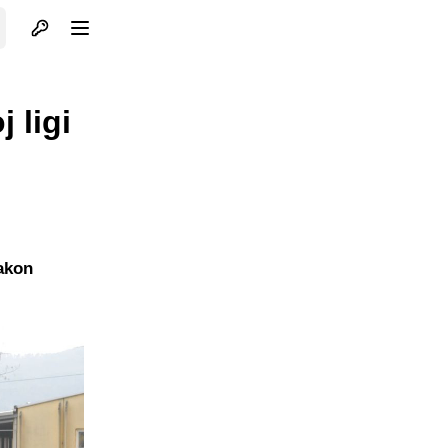
Otvori profil
Otvori meni
 ligi
nakon