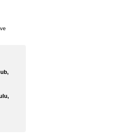
sve
lub,
ulu,