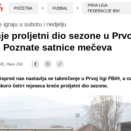
PRVA LIGA
POČETNA
FUDBAL
FEDERACIJE BIH
 igraju u subotu i nedjelju
je proljetni dio sezone u Prvoj
 Poznate satnice mečeva
:45,
Haris Zilić
ispred nas nastavlja se takmičenje u Prvoj ligi FBiH, a 
koro četiri mjeseca kreće proljetni dio sezone.