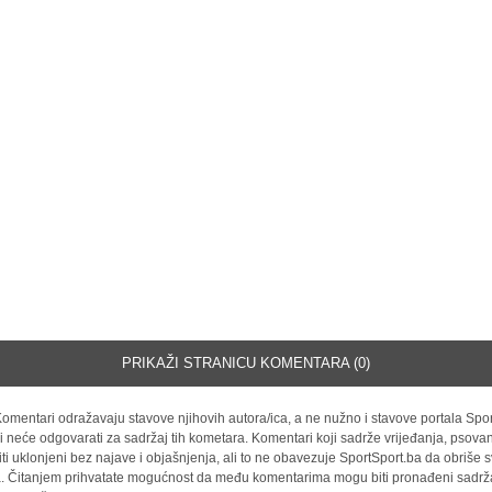
PRIKAŽI STRANICU KOMENTARA (0)
omentari odražavaju stavove njihovih autora/ica, a ne nužno i stavove portala Spor
i neće odgovarati za sadržaj tih kometara. Komentari koji sadrže vrijeđanja, psovan
iti uklonjeni bez najave i objašnjenja, ali to ne obavezuje SportSport.ba da obriše
la. Čitanjem prihvatate mogućnost da među komentarima mogu biti pronađeni sadrža