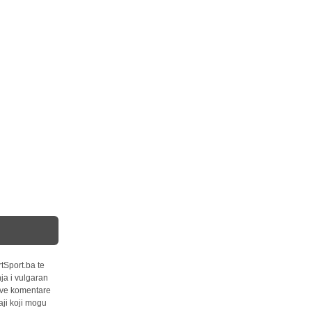
tSport.ba te
ja i vulgaran
 sve komentare
ji koji mogu