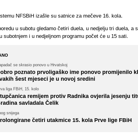
stemu NFSBiH izašle su satnice za mečeve 16. kola.
redu u subotu gledamo četiri duela, u nedjelju tri duela, a 
u subotnjem i u nedjeljnom programu počet će u 15 sati.
ANO
apadač se skrasio ponovo u Hrvatskoj
obro poznato prvoligaško ime ponovo promijenilo k
vakih šest mjeseci je u novoj sredini
va liga FBiH, 15. kolo
tupčanica remijem protiv Radnika ovjerila jesenju tit
radina savladala Čelik
bog snijega
rolongirane četiri utakmice 15. kola Prve lige FBiH