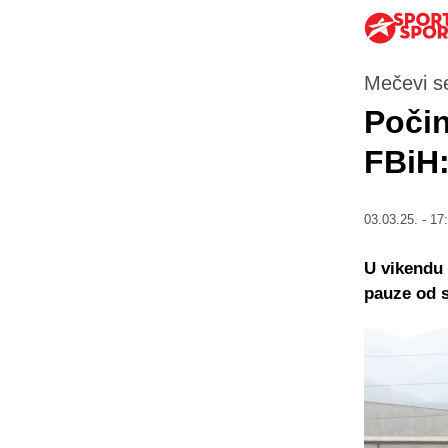
Mečevi se
Počin
FBiH:
03.03.25. - 17
U vikendu 
pauze od s