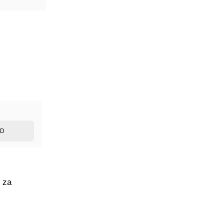
ED
 za