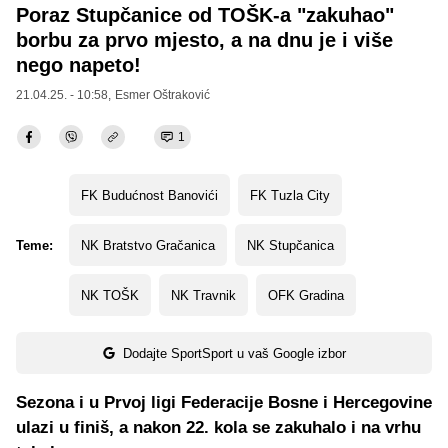
Poraz Stupčanice od TOŠK-a "zakuhao"
borbu za prvo mjesto, a na dnu je i više
nego napeto!
21.04.25. - 10:58,
Esmer Oštraković
1
FK Budućnost Banovići
FK Tuzla City
Teme:
NK Bratstvo Gračanica
NK Stupčanica
NK TOŠK
NK Travnik
OFK Gradina
Dodajte SportSport u vaš Google izbor
Sezona i u Prvoj ligi Federacije Bosne i Hercegovine
ulazi u finiš, a nakon 22. kola se zakuhalo i na vrhu