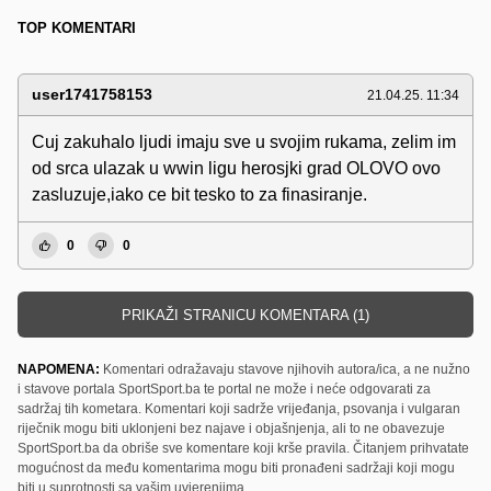
TOP KOMENTARI
user1741758153
21.04.25. 11:34
Cuj zakuhalo ljudi imaju sve u svojim rukama, zelim im
od srca ulazak u wwin ligu herosjki grad OLOVO ovo
zasluzuje,iako ce bit tesko to za finasiranje.
0
0
PRIKAŽI STRANICU KOMENTARA (1)
NAPOMENA:
Komentari odražavaju stavove njihovih autora/ica, a ne nužno
i stavove portala SportSport.ba te portal ne može i neće odgovarati za
sadržaj tih kometara. Komentari koji sadrže vrijeđanja, psovanja i vulgaran
riječnik mogu biti uklonjeni bez najave i objašnjenja, ali to ne obavezuje
SportSport.ba da obriše sve komentare koji krše pravila. Čitanjem prihvatate
mogućnost da među komentarima mogu biti pronađeni sadržaji koji mogu
biti u suprotnosti sa vašim uvjerenjima.