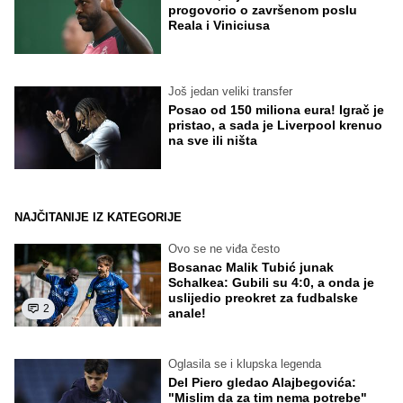
progovorio o završenom poslu
Reala i Viniciusa
Još jedan veliki transfer
Posao od 150 miliona eura! Igrač je
pristao, a sada je Liverpool krenuo
na sve ili ništa
NAJČITANIJE IZ KATEGORIJE
Ovo se ne viđa često
Bosanac Malik Tubić junak
Schalkea: Gubili su 4:0, a onda je
uslijedio preokret za fudbalske
2
anale!
Oglasila se i klupska legenda
Del Piero gledao Alajbegovića:
"Mislim da za tim nema potrebe"