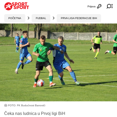
Prijava
Otvori profi
Ot
POČETNA
FUDBAL
PRVA LIGA FEDERACIJE BIH
FOTO: FK Budućnost Banovići
Čeka nas ludnica u Prvoj ligi BiH