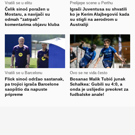
Vratili se u elitu
Prelijepe scene u Perthu
Čelik sinoć poražen u
Igrači Juventusa su shvatili
Mostaru, a navijači su
ko je Kerim Alajbegović kada
odmah "zatrpali"
su stigli na aerodrom u
komentarima objavu kluba
Australiji
Vratili se u Barcelonu
Ovo se ne viđa često
Flick sinoć održao sastanak,
Bosanac Malik Tubić junak
pa trojici igrača Barcelone
Schalkea: Gubili su 4:0, a
saopštio da napuste
onda je uslijedio preokret za
pripreme
fudbalske anale!