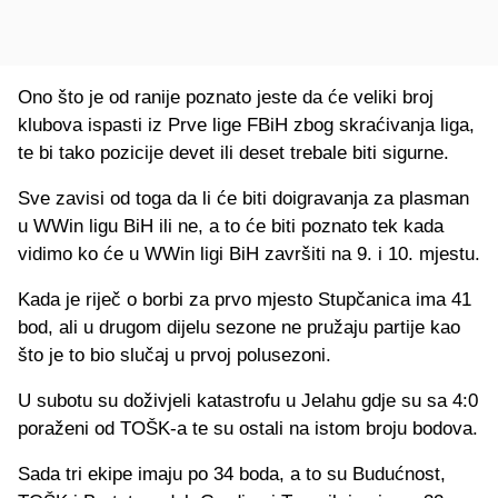
Ono što je od ranije poznato jeste da će veliki broj
klubova ispasti iz Prve lige FBiH zbog skraćivanja liga,
te bi tako pozicije devet ili deset trebale biti sigurne.
Sve zavisi od toga da li će biti doigravanja za plasman
u WWin ligu BiH ili ne, a to će biti poznato tek kada
vidimo ko će u WWin ligi BiH završiti na 9. i 10. mjestu.
Kada je riječ o borbi za prvo mjesto Stupčanica ima 41
bod, ali u drugom dijelu sezone ne pružaju partije kao
što je to bio slučaj u prvoj polusezoni.
U subotu su doživjeli katastrofu u Jelahu gdje su sa 4:0
poraženi od TOŠK-a te su ostali na istom broju bodova.
Sada tri ekipe imaju po 34 boda, a to su Budućnost,