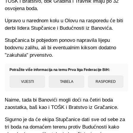
TOŠK i Bratstvo, dok Gradina i Travnik imaju po 32
osvojena boda.
Upravo u narednom kolu u Olovu na rasporedu će biti
derbi lidera Stupčanice i Budućnosti iz Banovića.
Stupčanica bi pobjedom ponovo napravila lijepu
bodovnu zalihu, ali bi eventualnim kiksom dodatno
"zakuhala" prvenstvo.
Potražite više informacija na temu Prva liga Federacije BiH:
VIJESTI
TABELA
RASPORED
Naime, tada bi Banovići mogli doći na četiri boda
zaostatka, baš kao i TOŠK i Bratstvo iz Gračanice.
Sigurno je da će ekipa Stupčanice dati sve od sebe za
tri boda na domaćem terenu protiv Budućnosti kako