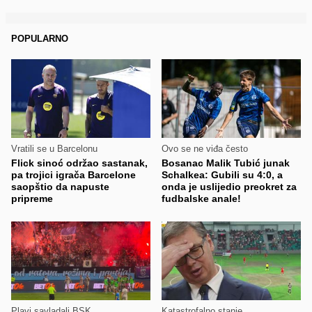
POPULARNO
Vratili se u Barcelonu
Ovo se ne viđa često
Flick sinoć održao sastanak,
Bosanac Malik Tubić junak
pa trojici igrača Barcelone
Schalkea: Gubili su 4:0, a
saopštio da napuste
onda je uslijedio preokret za
pripreme
fudbalske anale!
Plavi savladali BSK
Katastrofalno stanje