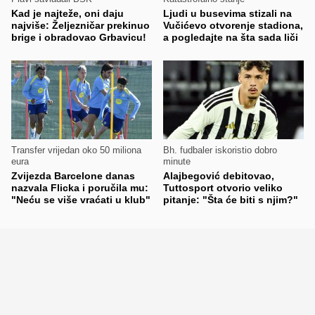
Kad je najteže, oni daju
Ljudi u busevima stizali na
najviše: Željezničar prekinuo
Vučićevo otvorenje stadiona,
brige i obradovao Grbavicu!
a pogledajte na šta sada liči
Transfer vrijedan oko 50 miliona
Bh. fudbaler iskoristio dobro
eura
minute
Zvijezda Barcelone danas
Alajbegović debitovao,
nazvala Flicka i poručila mu:
Tuttosport otvorio veliko
"Neću se više vraćati u klub"
pitanje: "Šta će biti s njim?"