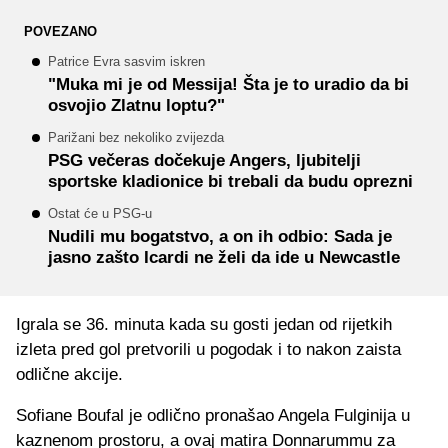
POVEZANO
Patrice Evra sasvim iskren
"Muka mi je od Messija! Šta je to uradio da bi
osvojio Zlatnu loptu?"
Parižani bez nekoliko zvijezda
PSG večeras dočekuje Angers, ljubitelji
sportske kladionice bi trebali da budu oprezni
Ostat će u PSG-u
Nudili mu bogatstvo, a on ih odbio: Sada je
jasno zašto Icardi ne želi da ide u Newcastle
Igrala se 36. minuta kada su gosti jedan od rijetkih
izleta pred gol pretvorili u pogodak i to nakon zaista
odlične akcije.
Sofiane Boufal je odlično pronašao Angela Fulginija u
kaznenom prostoru, a ovaj matira Donnarummu za