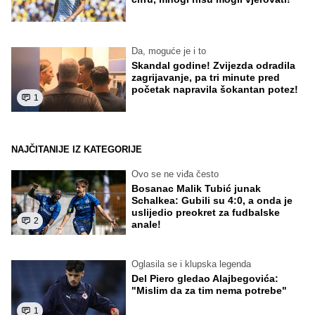
Da, moguće je i to
Skandal godine! Zvijezda odradila
zagrijavanje, pa tri minute pred
početak napravila šokantan potez!
1
NAJČITANIJE IZ KATEGORIJE
Ovo se ne viđa često
Bosanac Malik Tubić junak
Schalkea: Gubili su 4:0, a onda je
uslijedio preokret za fudbalske
2
anale!
Oglasila se i klupska legenda
Del Piero gledao Alajbegovića:
"Mislim da za tim nema potrebe"
1