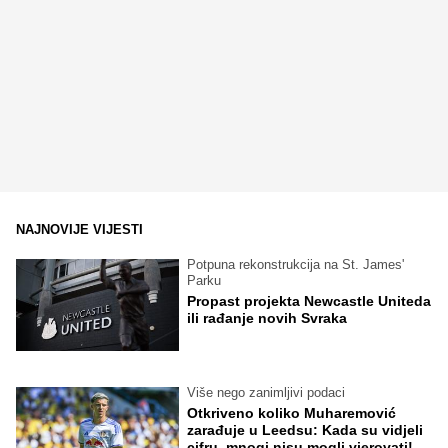
NAJNOVIJE VIJESTI
Potpuna rekonstrukcija na St. James'
Parku
Propast projekta Newcastle Uniteda
ili rađanje novih Svraka
Više nego zanimljivi podaci
Otkriveno koliko Muharemović
zarađuje u Leedsu: Kada su vidjeli
cifru, mnogi nisu mogli vjerovati!