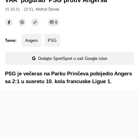
VAR 'pogurao' PSG protiv Angersa
15.10.21. - 22:51,
Midhat Šljivak
6
Teme:
Angers
PSG
Dodajte SportSport u vaš Google izbor
PSG je večeras na Parku Prinčeva pobijedio Angers
sa 2:1 u susretu 10. kola francuske Ligue 1.