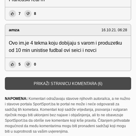
7
8
amza
16.10.21. 06:28
Ovo im.je 4 tekma koju dobijaju s varom i produzetku
od 10 min unistise fudbal ovi seici i novci
5
0
PRIKAŽI STRANICU KOMENTARA (6)
NAPOMENA:
Komentari odražavaju stavove njihovih autora/ica, a ne nužno
i stavove portala SportSport.ba te portal ne može i neće odgovarati za
sadržaj tih kometara. Komentari koji sadrže vrijeđanja, psovanja i vulgaran
riječnik mogu biti uklonjeni bez najave i objašnjenja, ali to ne obavezuje
SportSport.ba da obriše sve komentare koji krše pravila. Čitanjem prihvatate
mogućnost da među komentarima mogu biti pronađeni sadržaji koji mogu
biti u suprotnosti sa vašim uvjerenjima.