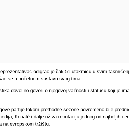
reprezentativac odigrao je čak 51 utakmicu u svim takmičenj
šao se u početnom sastavu svog tima.
stika dovoljno govori o njegovoj važnosti i statusu koji je im
egove partije tokom prethodne sezone povremeno bile predme
edija, Konaté i dalje uživa reputaciju jednog od najboljih cen
a na evropskom tržištu.