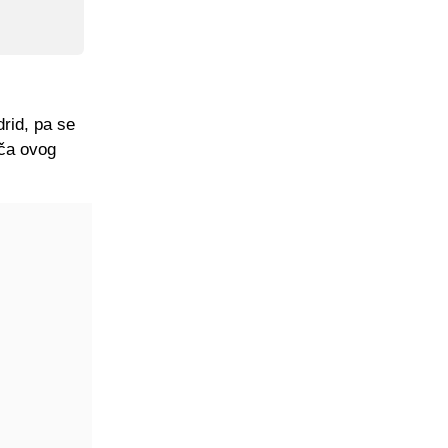
rid, pa se
ača ovog