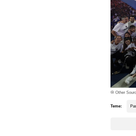
Other Sour
Teme:
Par