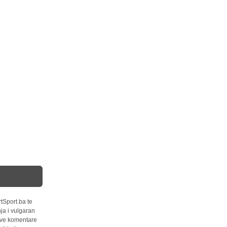
tSport.ba te
ja i vulgaran
 sve komentare