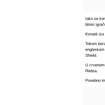
Iako se kon
bliski igra
Konaté iza
Tokom borav
engleskom 
Shield.
U crvenom 
Redsa.
Posebno im