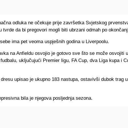
ačna odluka ne očekuje prije završetka Svjetskog prvenstva
ču tvrde da bi pregovori mogli biti ubrzani odmah po okončanj
 sebe ima pet veoma uspješnih godina u Liverpoolu.
ka na Anfieldu osvojio je gotovo sve što se može osvojiti 
fudbalu, uključujući Premier ligu, FA Cup, dva Liga kupa i 
dresu upisao je ukupno 183 nastupa, ostavivši dubok trag u
presivna bila je njegova posljednja sezona.