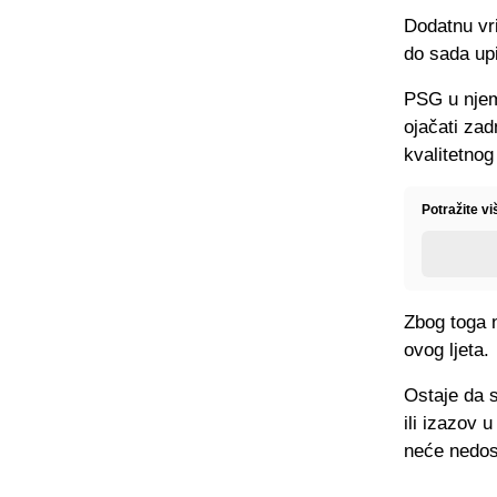
Dodatnu vri
do sada up
PSG u njem
ojačati zad
kvalitetnog
Potražite v
Zbog toga 
ovog ljeta.
Ostaje da s
ili izazov 
neće nedost