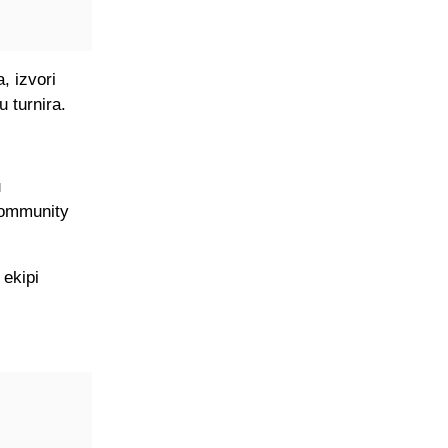
, izvori
u turnira.
u
Community
 ekipi