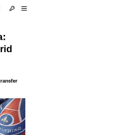
Otvori profil
Otvori meni
a:
rid
transfer