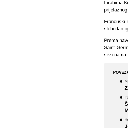
Ibrahima Ko
prijelaznog
Francuski r
slobodan ig
Prema navo
Saint-Germa
sezonama.
POVEZ
Mn
Z
Ir
Š
M
H
J