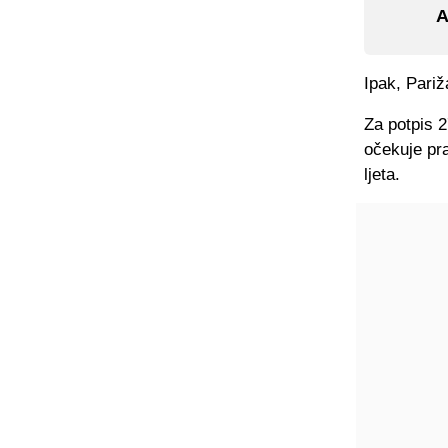
A
Ipak, Pariž
Za potpis 2
očekuje pra
ljeta.