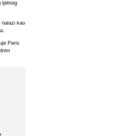
 ljetnog
e nalazi kao
a.
uje Paris
ednim
o