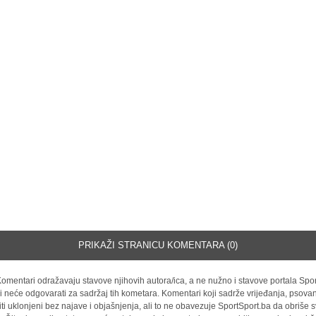
PRIKAŽI STRANICU KOMENTARA (0)
omentari odražavaju stavove njihovih autora/ica, a ne nužno i stavove portala Spor
i neće odgovarati za sadržaj tih kometara. Komentari koji sadrže vrijeđanja, psovan
iti uklonjeni bez najave i objašnjenja, ali to ne obavezuje SportSport.ba da obriše