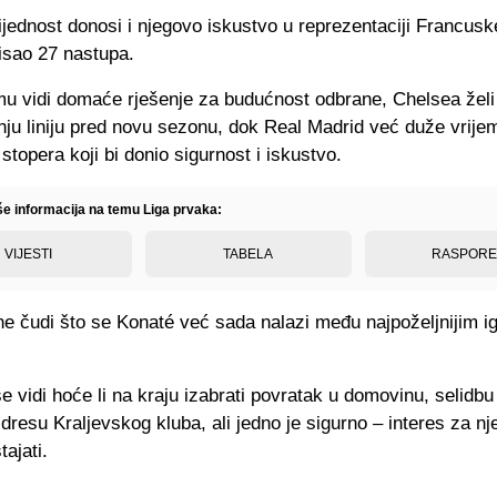
jednost donosi i njegovo iskustvo u reprezentaciji Francusk
isao 27 nastupa.
u vidi domaće rješenje za budućnost odbrane, Chelsea želi
nju liniju pred novu sezonu, dok Real Madrid već duže vrijem
 stopera koji bi donio sigurnost i iskustvo.
iše informacija na temu Liga prvaka:
VIJESTI
TABELA
RASPOR
ne čudi što se Konaté već sada nalazi među najpoželjnijim i
e vidi hoće li na kraju izabrati povratak u domovinu, selidb
u dresu Kraljevskog kluba, ali jedno je sigurno – interes za n
ajati.