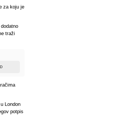
e za koju je
 dodatno
e traži
ED
gračima
u u London
jegov potpis