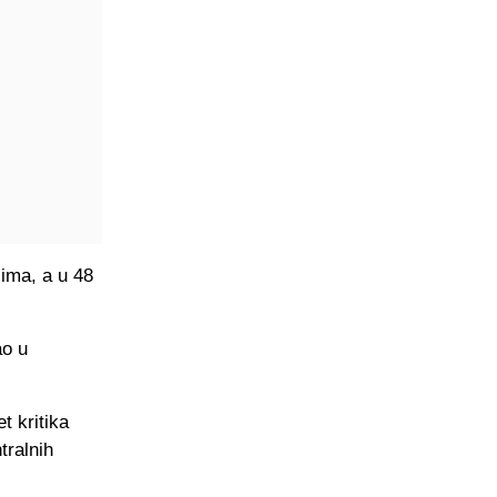
ima, a u 48
ao u
t kritika
tralnih