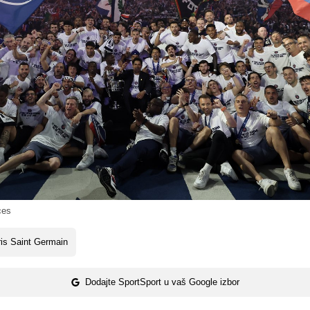
ces
is Saint Germain
Dodajte SportSport u vaš Google izbor