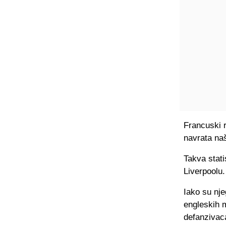
Francuski 
navrata na
Takva stati
Liverpoolu.
Iako su nj
engleskih m
defanzivac