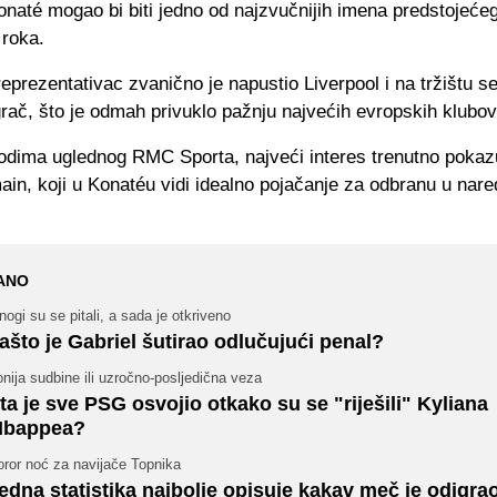
naté mogao bi biti jedno od najzvučnijih imena predstojećeg
 roka.
eprezentativac zvanično je napustio Liverpool i na tržištu s
rač, što je odmah privuklo pažnju najvećih evropskih klubov
dima uglednog RMC Sporta, najveći interes trenutno pokaz
in, koji u Konatéu vidi idealno pojačanje za odbranu u nar
ANO
ogi su se pitali, a sada je otkriveno
ašto je Gabriel šutirao odlučujući penal?
onija sudbine ili uzročno-posljedična veza
ta je sve PSG osvojio otkako su se "riješili" Kyliana
bappea?
oror noć za navijače Topnika
edna statistika najbolje opisuje kakav meč je odigra