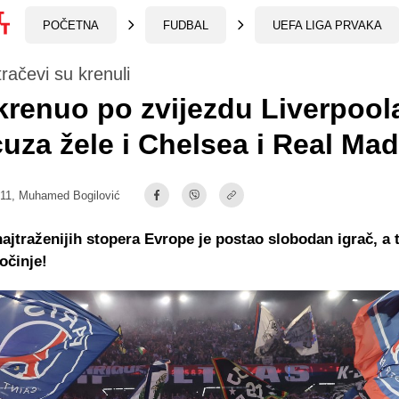
POČETNA
FUDBAL
UEFA LIGA PRVAKA
tračevi su krenuli
renuo po zvijezdu Liverpool
uza žele i Chelsea i Real Mad
:11,
Muhamed Bogilović
ajtraženijih stopera Evrope je postao slobodan igrač, a 
očinje!