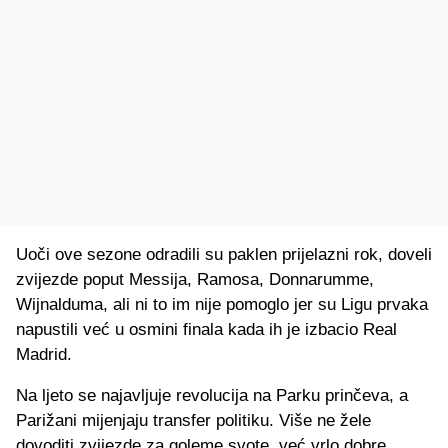
Uoči ove sezone odradili su paklen prijelazni rok, doveli
zvijezde poput Messija, Ramosa, Donnarumme,
Wijnalduma, ali ni to im nije pomoglo jer su Ligu prvaka
napustili već u osmini finala kada ih je izbacio Real
Madrid.
Na ljeto se najavljuje revolucija na Parku prinčeva, a
Parižani mijenjaju transfer politiku. Više ne žele
dovoditi zvijezde za goleme svote, već vrlo dobre