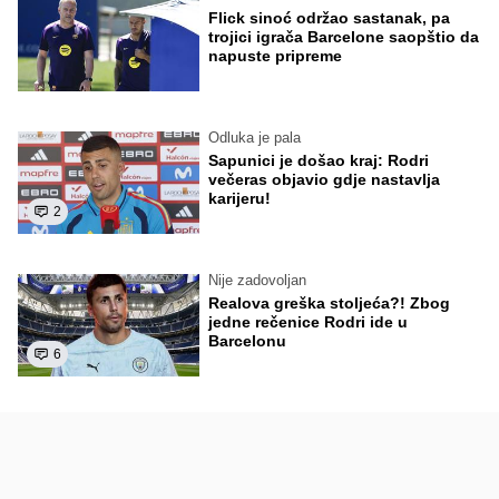
Flick sinoć održao sastanak, pa
trojici igrača Barcelone saopštio da
napuste pripreme
Odluka je pala
Sapunici je došao kraj: Rodri
večeras objavio gdje nastavlja
karijeru!
2
Nije zadovoljan
Realova greška stoljeća?! Zbog
jedne rečenice Rodri ide u
Barcelonu
6