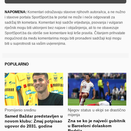
NAPOMENA:
Komentari odražavaju stavove njihovih autora/ica, a ne nužno
i stavove portala SportSport.ba te portal ne može i neće odgovarati za
sadržaj tih kometara. Komentari koji sadrže vrijeđanja, psovanja i vulgaran
riječnik mogu biti uklonjeni bez najave i objašnjenja, ali to ne obavezuje
SportSport.ba da obriše sve komentare koji krše pravila. Čitanjem prihvatate
mogućnost da među komentarima mogu biti pronađeni sadržaji koji mogu
biti u suprotnosti sa vašim uvjerenjima.
POPULARNO
Promijenio sredinu
Njegov status u ekipi se drastično
mijenja
Samed Baždar predstavljen u
Zna se ko je najveći gubitnik
novom klubu: Zmaj potpisao
u Barceloni dolaskom
ugovor do 2031. godine
Rodrija