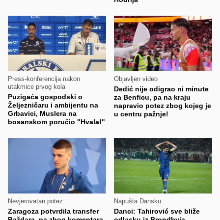
Press-konferencija nakon
Objavljen video
utakmice prvog kola
Dedić nije odigrao ni minute
Puzigaća gospodski o
za Benficu, pa na kraju
Željezničaru i ambijentu na
napravio potez zbog kojeg je
Grbavici, Muslera na
u centru pažnje!
bosanskom poručio "Hvala!"
Nevjerovatan potez
Napušta Dansku
Zaragoza potvrdila transfer
Danci: Tahirović sve bliže
Baždara, pa zbog komentara
odlasku iz Brondbyja,