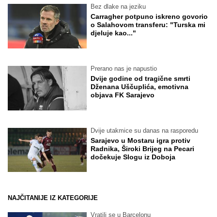
Bez dlake na jeziku
Carragher potpuno iskreno govorio
o Salahovom transferu: "Turska mi
djeluje kao..."
Prerano nas je napustio
Dvije godine od tragične smrti
Dženana Uščuplića, emotivna
objava FK Sarajevo
Dvije utakmice su danas na rasporedu
Sarajevo u Mostaru igra protiv
Radnika, Široki Brijeg na Pecari
dočekuje Slogu iz Doboja
NAJČITANIJE IZ KATEGORIJE
Vratili se u Barcelonu