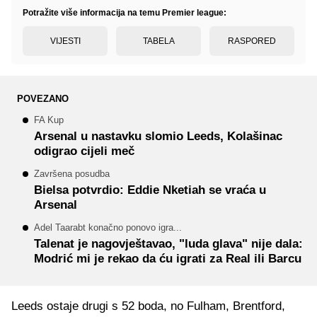
Potražite više informacija na temu Premier league:
VIJESTI
TABELA
RASPORED
POVEZANO
FA Kup
Arsenal u nastavku slomio Leeds, Kolašinac
odigrao cijeli meč
Završena posudba
Bielsa potvrdio: Eddie Nketiah se vraća u
Arsenal
Adel Taarabt konačno ponovo igra...
Talenat je nagovještavao, "luda glava" nije dala:
Modrić mi je rekao da ću igrati za Real ili Barcu
Leeds ostaje drugi s 52 boda, no Fulham, Brentford,