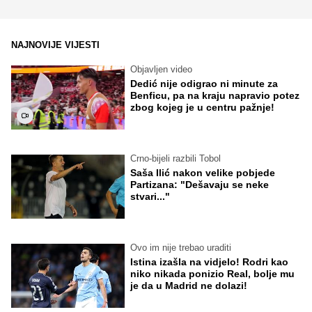
NAJNOVIJE VIJESTI
Objavljen video
Dedić nije odigrao ni minute za
Benficu, pa na kraju napravio potez
zbog kojeg je u centru pažnje!
Crno-bijeli razbili Tobol
Saša Ilić nakon velike pobjede
Partizana: "Dešavaju se neke
stvari..."
Ovo im nije trebao uraditi
Istina izašla na vidjelo! Rodri kao
niko nikada ponizio Real, bolje mu
je da u Madrid ne dolazi!