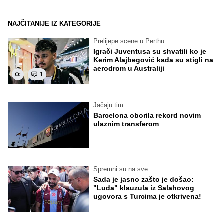
NAJČITANIJE IZ KATEGORIJE
Prelijepe scene u Perthu
Igrači Juventusa su shvatili ko je
Kerim Alajbegović kada su stigli na
aerodrom u Australiji
1
Jačaju tim
Barcelona oborila rekord novim
ulaznim transferom
Spremni su na sve
Sada je jasno zašto je došao:
"Luda" klauzula iz Salahovog
ugovora s Turcima je otkrivena!