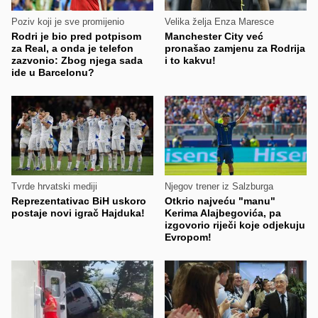
Poziv koji je sve promijenio
Velika želja Enza Maresce
Rodri je bio pred potpisom
Manchester City već
za Real, a onda je telefon
pronašao zamjenu za Rodrija
zazvonio: Zbog njega sada
i to kakvu!
ide u Barcelonu?
Tvrde hrvatski mediji
Njegov trener iz Salzburga
Reprezentativac BiH uskoro
Otkrio najveću "manu"
postaje novi igrač Hajduka!
Kerima Alajbegovića, pa
izgovorio riječi koje odjekuju
Evropom!