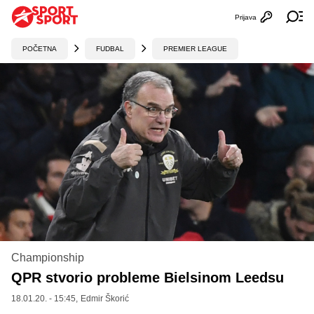
Prijava
Otvori profi
Ot
POČETNA
FUDBAL
PREMIER LEAGUE
Championship
QPR stvorio probleme Bielsinom Leedsu
18.01.20. - 15:45,
Edmir Škorić