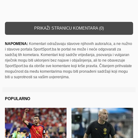
PRIKAŽI STRANICU KOMENTARA (0)
NAPOMENA:
Komentari odražavaju stavove njihovih autora/ica, a ne nužno
i stavove portala SportSport.ba te portal ne može i neće odgovarati za
sadržaj tih kometara. Komentari koji sadrže vrijeđanja, psovanja i vulgaran
riječnik mogu biti uklonjeni bez najave i objašnjenja, ali to ne obavezuje
SportSport.ba da obriše sve komentare koji krše pravila. Čitanjem prihvatate
mogućnost da među komentarima mogu biti pronađeni sadržaji koji mogu
biti u suprotnosti sa vašim uvjerenjima.
POPULARNO