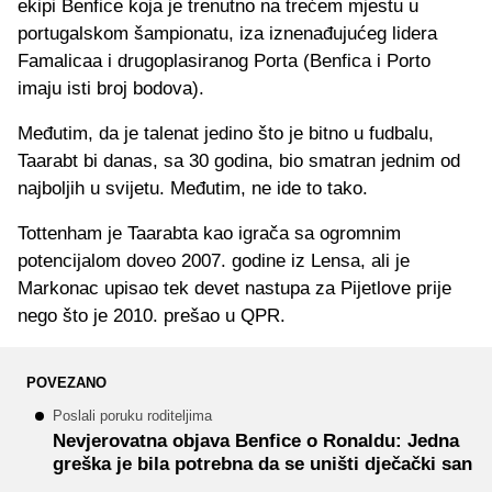
ekipi Benfice koja je trenutno na trećem mjestu u
portugalskom šampionatu, iza iznenađujućeg lidera
Famalicaa i drugoplasiranog Porta (Benfica i Porto
imaju isti broj bodova).
Međutim, da je talenat jedino što je bitno u fudbalu,
Taarabt bi danas, sa 30 godina, bio smatran jednim od
najboljih u svijetu. Međutim, ne ide to tako.
Tottenham je Taarabta kao igrača sa ogromnim
potencijalom doveo 2007. godine iz Lensa, ali je
Markonac upisao tek devet nastupa za Pijetlove prije
nego što je 2010. prešao u QPR.
POVEZANO
Poslali poruku roditeljima
Nevjerovatna objava Benfice o Ronaldu: Jedna
greška je bila potrebna da se uništi dječački san