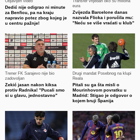
Objavljen video
Transfer vrijedan oko 50 miliona
eura
Dedić nije odigrao ni minute
Zvijezda Barcelone danas
za Benficu, pa na kraju
nazvala Flicka i poručila mu:
napravio potez zbog kojeg je
"Neću se više vraćati u klub"
u centru pažnje!
Trener FK Sarajevo nije bio
Drugi mandat Posebnog na klupi
zadovoljan
Reala
Zekić jasan nakon kiksa
Pitali su ga šta misli o
protiv Radnika! "Pucali smo
Mourinhovom povratku u
si u glavu, jednostavno"
Madrid: Stigao je odgovor o
kojem bruji Španija