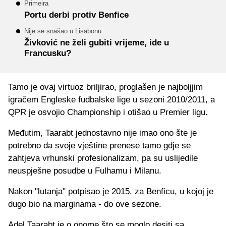
Primeira
Portu derbi protiv Benfice
Nije se snašao u Lisabonu
Živković ne želi gubiti vrijeme, ide u
Francusku?
Tamo je ovaj virtuoz briljirao, proglašen je najboljjim
igračem Engleske fudbalske lige u sezoni 2010/2011, a
QPR je osvojio Championship i otišao u Premier ligu.
Međutim, Taarabt jednostavno nije imao ono šte je
potrebno da svoje vještine prenese tamo gdje se
zahtjeva vrhunski profesionalizam, pa su uslijedile
neuspješne posudbe u Fulhamu i Milanu.
Nakon "lutanja" potpisao je 2015. za Benficu, u kojoj je
dugo bio na marginama - do ove sezone.
Adel Taarabt je o onome što se moglo desiti sa