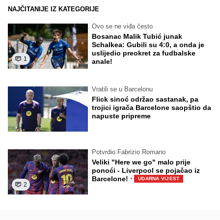
NAJČITANIJE IZ KATEGORIJE
Ovo se ne viđa često
Bosanac Malik Tubić junak
Schalkea: Gubili su 4:0, a onda je
uslijedio preokret za fudbalske
1
anale!
Vratili se u Barcelonu
Flick sinoć održao sastanak, pa
trojici igrača Barcelone saopštio da
napuste pripreme
Potvrdio Fabrizio Romano
Veliki "Here we go" malo prije
ponoći - Liverpool se pojačao iz
·
Barcelone!
UDARNA VIJEST
2