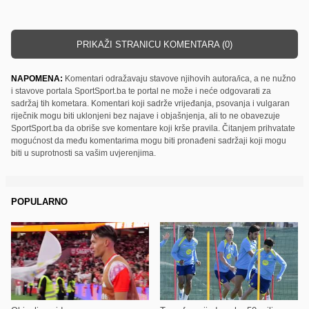
PRIKAŽI STRANICU KOMENTARA (0)
NAPOMENA:
Komentari odražavaju stavove njihovih autora/ica, a ne nužno
i stavove portala SportSport.ba te portal ne može i neće odgovarati za
sadržaj tih kometara. Komentari koji sadrže vrijeđanja, psovanja i vulgaran
riječnik mogu biti uklonjeni bez najave i objašnjenja, ali to ne obavezuje
SportSport.ba da obriše sve komentare koji krše pravila. Čitanjem prihvatate
mogućnost da među komentarima mogu biti pronađeni sadržaji koji mogu
biti u suprotnosti sa vašim uvjerenjima.
POPULARNO