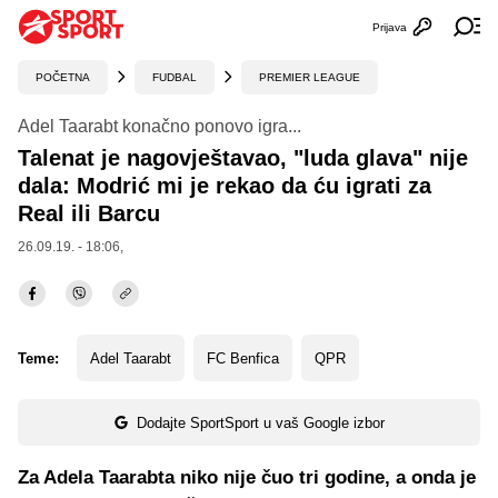
Prijava
Otvori profi
Ot
POČETNA
FUDBAL
PREMIER LEAGUE
Adel Taarabt konačno ponovo igra...
Talenat je nagovještavao, "luda glava" nije
dala: Modrić mi je rekao da ću igrati za
Real ili Barcu
26.09.19. - 18:06,
Teme:
Adel Taarabt
FC Benfica
QPR
Dodajte SportSport u vaš Google izbor
Za Adela Taarabta niko nije čuo tri godine, a onda je