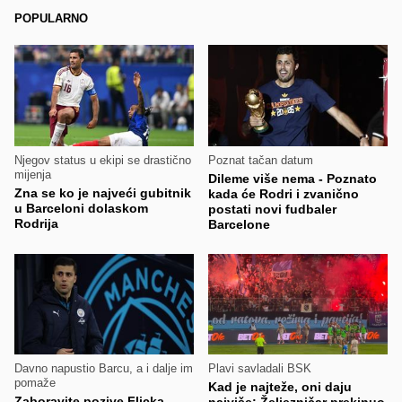
POPULARNO
Njegov status u ekipi se drastično
Poznat tačan datum
mijenja
Dileme više nema - Poznato
Zna se ko je najveći gubitnik
kada će Rodri i zvanično
u Barceloni dolaskom
postati novi fudbaler
Rodrija
Barcelone
Davno napustio Barcu, a i dalje im
Plavi savladali BSK
pomaže
Kad je najteže, oni daju
Zaboravite pozive Flicka,