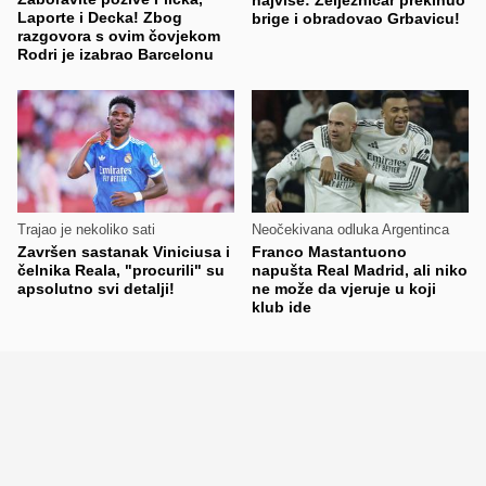
najviše: Željezničar prekinuo
Laporte i Decka! Zbog
brige i obradovao Grbavicu!
razgovora s ovim čovjekom
Rodri je izabrao Barcelonu
Trajao je nekoliko sati
Neočekivana odluka Argentinca
Završen sastanak Viniciusa i
Franco Mastantuono
čelnika Reala, "procurili" su
napušta Real Madrid, ali niko
apsolutno svi detalji!
ne može da vjeruje u koji
klub ide