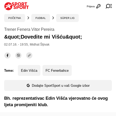
Prijava
Otvori profi
Ot
POČETNA
FUDBAL
SÜPER LIG
Trener Fenera Vitor Pereira
&quot;Dovedite mi Višću&quot;
02.07.16. - 19:55,
Midhat Šljivak
Teme:
Edin Višća
FC Fenerbahce
Dodajte SportSport u vaš Google izbor
Bh. reprezentativac Edin Višća vjerovatno će ovog
ljeta promijeniti klub.