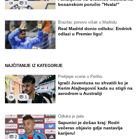
3
bosanskom poručio "Hvala!"
Brazilac ponovo višak u Madridu
Real Madrid donio odluku: Endrick
odlazi u Premier ligu!
NAJČITANIJE IZ KATEGORIJE
Prelijepe scene u Perthu
Igrači Juventusa su shvatili ko je
Kerim Alajbegović kada su stigli na
aerodrom u Australiji
1
Odluka je pala
Sapunici je došao kraj: Rodri
večeras objavio gdje nastavlja
karijeru!
2