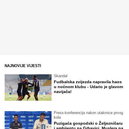
NAJNOVIJE VIJESTI
Skandal
Fudbalska zvijezda napravila haos
u noćnom klubu - Udario je glavom
navijača!
Press-konferencija nakon utakmice prvog
kola
Puzigaća gospodski o Željezničaru
i ambijentu na Grbavici, Muslera na