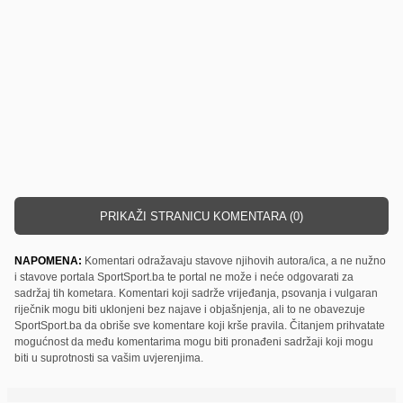
PRIKAŽI STRANICU KOMENTARA (0)
NAPOMENA:
Komentari odražavaju stavove njihovih autora/ica, a ne nužno
i stavove portala SportSport.ba te portal ne može i neće odgovarati za
sadržaj tih kometara. Komentari koji sadrže vrijeđanja, psovanja i vulgaran
riječnik mogu biti uklonjeni bez najave i objašnjenja, ali to ne obavezuje
SportSport.ba da obriše sve komentare koji krše pravila. Čitanjem prihvatate
mogućnost da među komentarima mogu biti pronađeni sadržaji koji mogu
biti u suprotnosti sa vašim uvjerenjima.