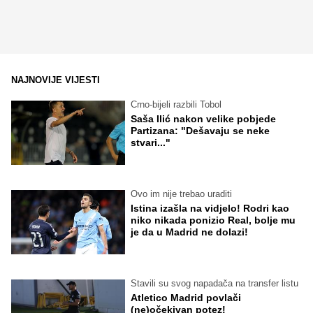
NAJNOVIJE VIJESTI
Crno-bijeli razbili Tobol
Saša Ilić nakon velike pobjede
Partizana: "Dešavaju se neke
stvari..."
Ovo im nije trebao uraditi
Istina izašla na vidjelo! Rodri kao
niko nikada ponizio Real, bolje mu
je da u Madrid ne dolazi!
Stavili su svog napadača na transfer listu
Atletico Madrid povlači
(ne)očekivan potez!