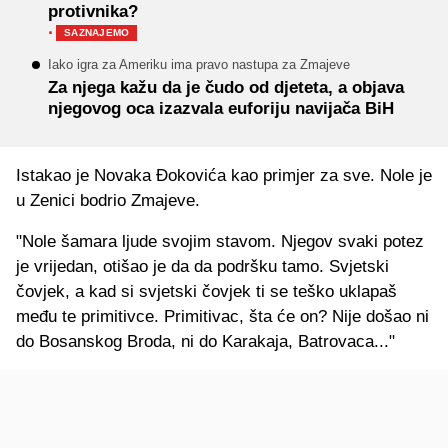
protivnika?
·
SAZNAJEMO
Iako igra za Ameriku ima pravo nastupa za Zmajeve
Za njega kažu da je čudo od djeteta, a objava
njegovog oca izazvala euforiju navijača BiH
Istakao je Novaka Đokovića kao primjer za sve. Nole je
u Zenici bodrio Zmajeve.
"Nole šamara ljude svojim stavom. Njegov svaki potez
je vrijedan, otišao je da da podršku tamo. Svjetski
čovjek, a kad si svjetski čovjek ti se teško uklapaš
među te primitivce. Primitivac, šta će on? Nije došao ni
do Bosanskog Broda, ni do Karakaja, Batrovaca..."