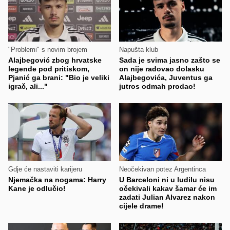
"Problemi" s novim brojem
Napušta klub
Alajbegović zbog hrvatske
Sada je svima jasno zašto se
legende pod pritiskom,
on nije radovao dolasku
Pjanić ga brani: "Bio je veliki
Alajbegovića, Juventus ga
igrač, ali..."
jutros odmah prodao!
Gdje će nastaviti karijeru
Neočekivan potez Argentinca
Njemačka na nogama: Harry
U Barceloni ni u ludilu nisu
Kane je odlučio!
očekivali kakav šamar će im
zadati Julian Alvarez nakon
cijele drame!