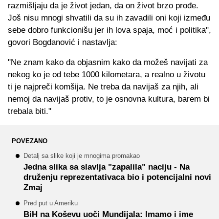
razmišljaju da je život jedan, da on život brzo prođe.
Još nisu mnogi shvatili da su ih zavadili oni koji između
sebe dobro funkcionišu jer ih lova spaja, moć i politika",
govori Bogdanović i nastavlja:
"Ne znam kako da objasnim kako da možeš navijati za
nekog ko je od tebe 1000 kilometara, a realno u životu
ti je najpreči komšija. Ne treba da navijaš za njih, ali
nemoj da navijaš protiv, to je osnovna kultura, barem bi
trebala biti."
POVEZANO
Detalj sa slike koji je mnogima promakao
Jedna slika sa slavlja "zapalila" naciju - Na
druženju reprezentativaca bio i potencijalni novi
Zmaj
Pred put u Ameriku
BiH na Koševu uoči Mundijala: Imamo i ime