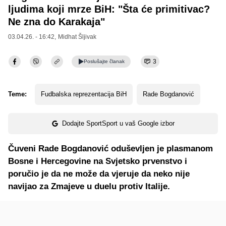
ljudima koji mrze BiH: "Šta će primitivac?
Ne zna do Karakaja"
03.04.26. - 16:42,
Midhat Šljivak
3
Poslušajte
članak
Teme:
Fudbalska reprezentacija BiH
Rade Bogdanović
Dodajte SportSport u vaš Google izbor
Čuveni Rade Bogdanović oduševljen je plasmanom
Bosne i Hercegovine na Svjetsko prvenstvo i
poručio je da ne može da vjeruje da neko nije
navijao za Zmajeve u duelu protiv Italije.