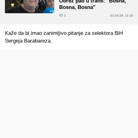
Obrez pao u trans: "Bosna,
Bosna, Bosna"
1
01.04.26. 11:16
Kaže da bi imao zanimljivo pitanje za selektora BiH
Sergeja Barabareza.