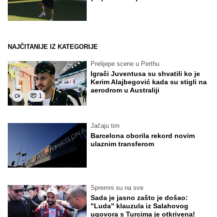
NAJČITANIJE IZ KATEGORIJE
Prelijepe scene u Perthu
Igrači Juventusa su shvatili ko je
Kerim Alajbegović kada su stigli na
aerodrom u Australiji
1
Jačaju tim
Barcelona oborila rekord novim
ulaznim transferom
Spremni su na sve
Sada je jasno zašto je došao:
"Luda" klauzula iz Salahovog
ugovora s Turcima je otkrivena!