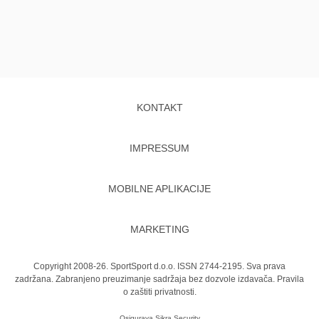
KONTAKT
IMPRESSUM
MOBILNE APLIKACIJE
MARKETING
Copyright 2008-26. SportSport d.o.o. ISSN 2744-2195. Sva prava
zadržana. Zabranjeno preuzimanje sadržaja bez dozvole izdavača.
Pravila
o zaštiti privatnosti.
Osigurava
Sikra Security