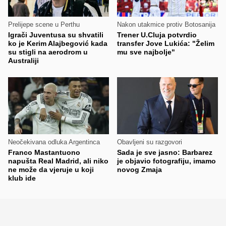
Prelijepe scene u Perthu
Nakon utakmice protiv Botosanija
Igrači Juventusa su shvatili
Trener U.Cluja potvrdio
ko je Kerim Alajbegović kada
transfer Jove Lukića: "Želim
su stigli na aerodrom u
mu sve najbolje"
Australiji
Neočekivana odluka Argentinca
Obavljeni su razgovori
Franco Mastantuono
Sada je sve jasno: Barbarez
napušta Real Madrid, ali niko
je objavio fotografiju, imamo
ne može da vjeruje u koji
novog Zmaja
klub ide