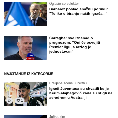
Oglasio se selektor
Barbarez poslao snažnu poruku:
"Toliko o biranju naših igrača..."
Carragher sve iznenadio
prognozom: "Oni će osvojiti
Premier ligu, a razlog je
jednostavan"
NAJČITANIJE IZ KATEGORIJE
Prelijepe scene u Perthu
Igrači Juventusa su shvatili ko je
Kerim Alajbegović kada su stigli na
aerodrom u Australiji
1
Jačaju tim