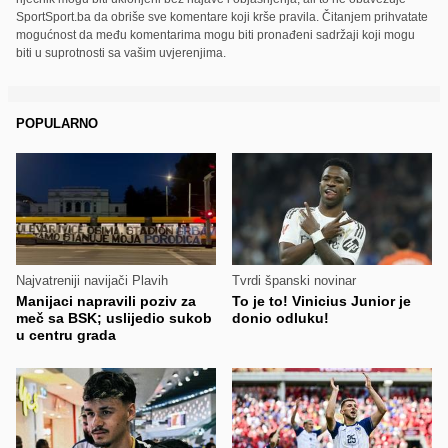
SportSport.ba da obriše sve komentare koji krše pravila. Čitanjem prihvatate
mogućnost da među komentarima mogu biti pronađeni sadržaji koji mogu
biti u suprotnosti sa vašim uvjerenjima.
POPULARNO
Najvatreniji navijači Plavih
Tvrdi španski novinar
Manijaci napravili poziv za
To je to! Vinicius Junior je
meč sa BSK; uslijedio sukob
donio odluku!
u centru grada