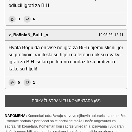
odlucil igrati za BiH
3
6
x_Bo5niaN_BuLL_x
19.05.26. 12:41
Hvala Bogu da on vise ne igra za BiH i njemu slicni, jer
su protivnici radili sta su htjeli na terenu dok su ovakvi
igrali za BiH, setao po terenu i prolazili su protivnici
kako su htjeli!
5
1
PRIKAŽI STRANICU KOMENTARA (68)
NAPOMENA:
Komentari odražavaju stavove njihovih autora/ica, a ne nužno
i stavove portala SportSport.ba te portal ne može i neće odgovarati za
sadržaj tih kometara. Komentari koji sadrže vrijeđanja, psovanja i vulgaran
riječnik mogu biti uklonjeni bez najave i objašnjenja, ali to ne obavezuje