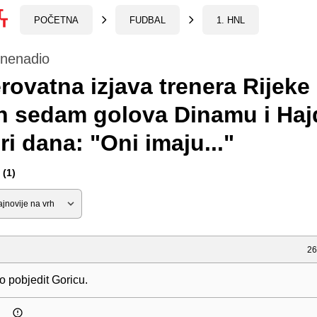
POČETNA
FUDBAL
1. HNL
znenadio
rovatna izjava trenera Rijeke
n sedam golova Dinamu i Ha
iri dana: "Oni imaju..."
(1)
26
o pobjedit Goricu.