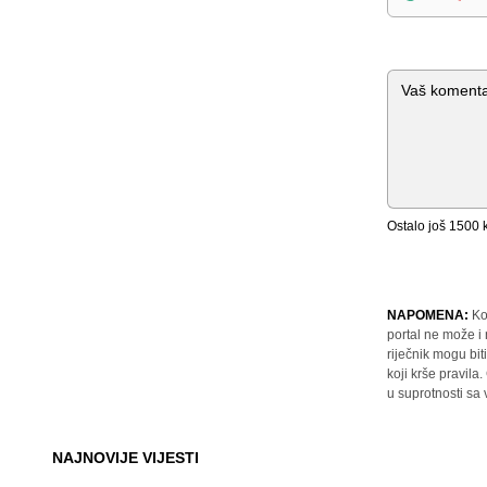
Komentar
Ostalo još
1500
k
NAPOMENA:
Ko
portal ne može i
riječnik mogu bit
koji krše pravil
u suprotnosti sa
NAJNOVIJE VIJESTI