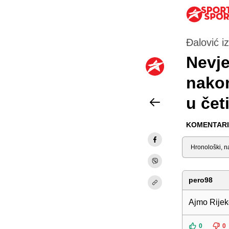
Đalović i
Nevje
nako
u čet
KOMENTARI 
Sortiraj
pero98
Ajmo Rijek
0
0