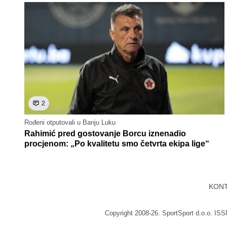
2
Rođeni otputovali u Banju Luku
Rahimić pred gostovanje Borcu iznenadio
procjenom: „Po kvalitetu smo četvrta ekipa lige“
KON
Copyright 2008-26. SportSport d.o.o. IS