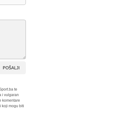
POŠALJI
Sport.ba te
a i vulgaran
sve komentare
 koji mogu biti