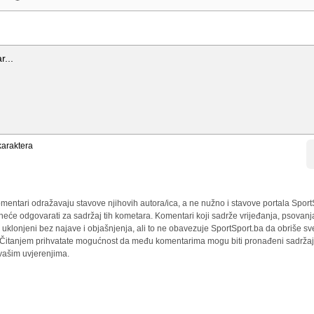
araktera
mentari odražavaju stavove njihovih autora/ica, a ne nužno i stavove portala Sport
 neće odgovarati za sadržaj tih kometara. Komentari koji sadrže vrijeđanja, psovanj
i uklonjeni bez najave i objašnjenja, ali to ne obavezuje SportSport.ba da obriše 
a. Čitanjem prihvatate mogućnost da među komentarima mogu biti pronađeni sadržaji
 vašim uvjerenjima.