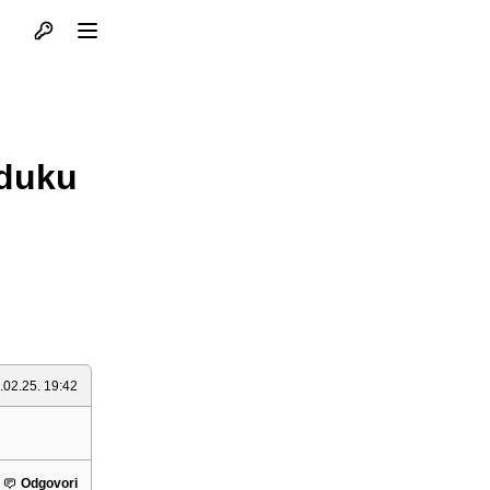
Otvori profil
Otvori meni
jduku
.02.25. 19:42
Odgovori