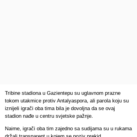
Tribine stadiona u Gazientepu su uglavnom prazne
tokom utakmice protiv Antalyaspora, ali parola koju su
iznijeli igrači oba tima bila je dovoljna da se ovaj
stadion nađe u centru svjetske pažnje.
Naime, igrači oba tim zajedno sa sudijama su u rukama
držali transparent u kojem se poziv prekid