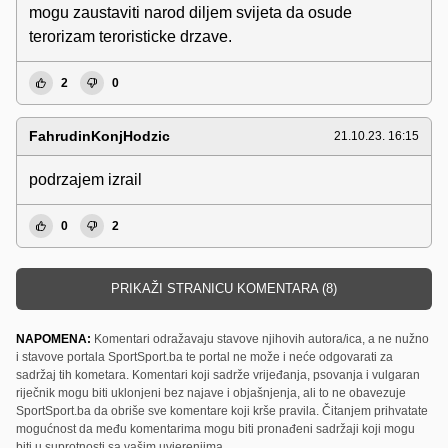
mogu zaustaviti narod diljem svijeta da osude
terorizam teroristicke drzave.
2
0
FahrudinKonjHodzic
21.10.23. 16:15
podrzajem izrail
0
2
PRIKAŽI STRANICU KOMENTARA (8)
NAPOMENA:
Komentari odražavaju stavove njihovih autora/ica, a ne nužno
i stavove portala SportSport.ba te portal ne može i neće odgovarati za
sadržaj tih kometara. Komentari koji sadrže vrijeđanja, psovanja i vulgaran
riječnik mogu biti uklonjeni bez najave i objašnjenja, ali to ne obavezuje
SportSport.ba da obriše sve komentare koji krše pravila. Čitanjem prihvatate
mogućnost da među komentarima mogu biti pronađeni sadržaji koji mogu
biti u suprotnosti sa vašim uvjerenjima.