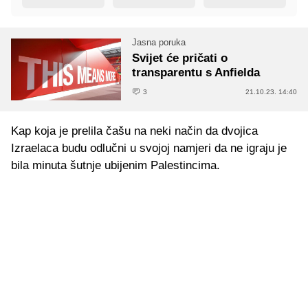
Jasna poruka
Svijet će pričati o
transparentu s Anfielda
3
21.10.23. 14:40
Kap koja je prelila čašu na neki način da dvojica
Izraelaca budu odlučni u svojoj namjeri da ne igraju je
bila minuta šutnje ubijenim Palestincima.