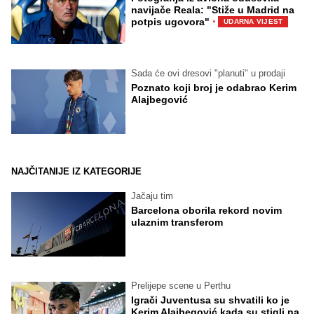
navijače Reala: "Stiže u Madrid na
·
potpis ugovora"
UDARNA VIJEST
Sada će ovi dresovi "planuti" u prodaji
Poznato koji broj je odabrao Kerim
Alajbegović
NAJČITANIJE IZ KATEGORIJE
Jačaju tim
Barcelona oborila rekord novim
ulaznim transferom
Prelijepe scene u Perthu
Igrači Juventusa su shvatili ko je
Kerim Alajbegović kada su stigli na