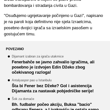
bombardovanja i stradanja civila u Gazi.
"Osuđujemo ugnjetavanje počinjeno u Gazi", napisano
je na paroli koja definitivno nije sjela Izraelcima,
posebno dvojici igrača sa izraelskim pasošem u
gostujućem timu.
POVEZANO
Dijamant izabran za igrača utakmice
Fenerbahče se javno zahvalio igračima, ali
posebno je izdvojen Edin Džeko zbog
očekivanog razloga!
Antalyaspor pao u Istanbulu
Šta bi Fener bez Džeke? Gol i asistencija
Dijamanta za nastavak pobjedničke serije!
Šok za domaće
Bh. fudbaler počeo akciju, Buksa "bacio"
odbranu Fenera, a Livakoviću je ostala samo