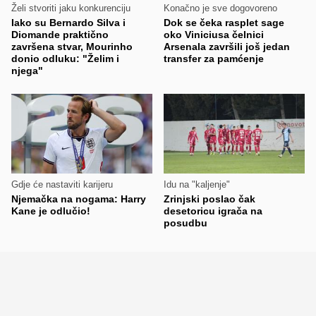
Želi stvoriti jaku konkurenciju
Konačno je sve dogovoreno
Iako su Bernardo Silva i
Dok se čeka rasplet sage
Diomande praktično
oko Viniciusa čelnici
završena stvar, Mourinho
Arsenala završili još jedan
donio odluku: "Želim i
transfer za pamćenje
njega"
Gdje će nastaviti karijeru
Idu na "kaljenje"
Njemačka na nogama: Harry
Zrinjski poslao čak
Kane je odlučio!
desetoricu igrača na
posudbu