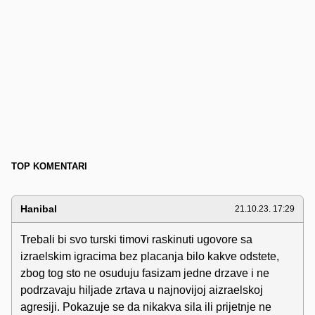
TOP KOMENTARI
Hanibal
21.10.23. 17:29
Trebali bi svo turski timovi raskinuti ugovore sa
izraelskim igracima bez placanja bilo kakve odstete,
zbog tog sto ne osuduju fasizam jedne drzave i ne
podrzavaju hiljade zrtava u najnovijoj aizraelskoj
agresiji. Pokazuje se da nikakva sila ili prijetnje ne