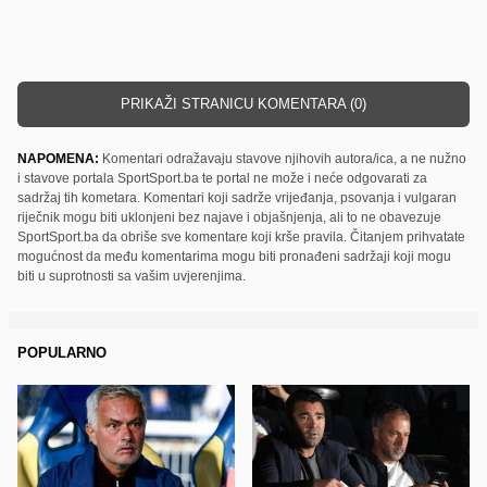
PRIKAŽI STRANICU KOMENTARA (0)
NAPOMENA:
Komentari odražavaju stavove njihovih autora/ica, a ne nužno
i stavove portala SportSport.ba te portal ne može i neće odgovarati za
sadržaj tih kometara. Komentari koji sadrže vrijeđanja, psovanja i vulgaran
riječnik mogu biti uklonjeni bez najave i objašnjenja, ali to ne obavezuje
SportSport.ba da obriše sve komentare koji krše pravila. Čitanjem prihvatate
mogućnost da među komentarima mogu biti pronađeni sadržaji koji mogu
biti u suprotnosti sa vašim uvjerenjima.
POPULARNO