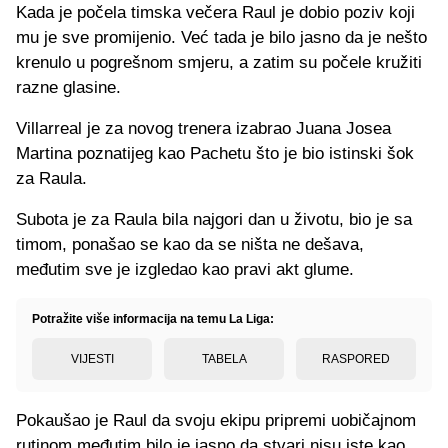
Kada je počela timska večera Raul je dobio poziv koji
mu je sve promijenio. Već tada je bilo jasno da je nešto
krenulo u pogrešnom smjeru, a zatim su počele kružiti
razne glasine.
Villarreal je za novog trenera izabrao Juana Josea
Martina poznatijeg kao Pachetu što je bio istinski šok
za Raula.
Subota je za Raula bila najgori dan u životu, bio je sa
timom, ponašao se kao da se ništa ne dešava,
međutim sve je izgledao kao pravi akt glume.
Potražite više informacija na temu La Liga:
VIJESTI
TABELA
RASPORED
Pokaušao je Raul da svoju ekipu pripremi uobičajnom
rutinom međutim bilo je jasno da stvari nisu iste kao