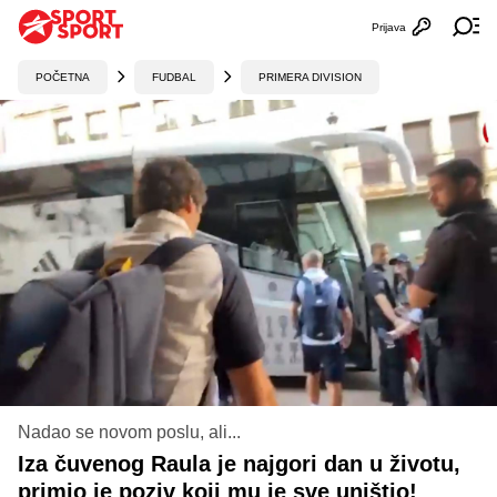
Prijava
Otvori profi
Ot
POČETNA
FUDBAL
PRIMERA DIVISION
Nadao se novom poslu, ali...
Iza čuvenog Raula je najgori dan u životu,
primio je poziv koji mu je sve uništio!