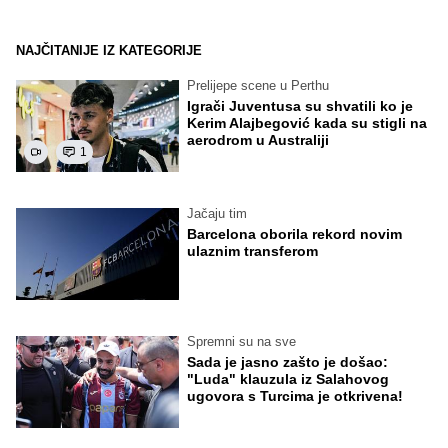
NAJČITANIJE IZ KATEGORIJE
Prelijepe scene u Perthu
Igrači Juventusa su shvatili ko je
Kerim Alajbegović kada su stigli na
aerodrom u Australiji
1
Jačaju tim
Barcelona oborila rekord novim
ulaznim transferom
Spremni su na sve
Sada je jasno zašto je došao:
"Luda" klauzula iz Salahovog
ugovora s Turcima je otkrivena!