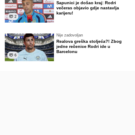
Sapunici je došao kraj: Rodri
večeras objavio gdje nastavlja
karijeru!
2
Nije zadovoljan
Realova greška stoljeća?! Zbog
jedne rečenice Rodri ide u
Barcelonu
6