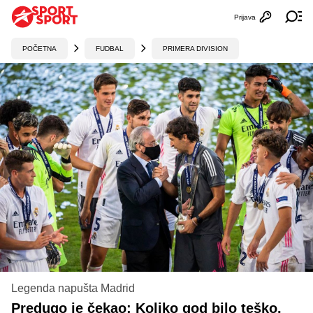
Prijava
Otvori profi
Ot
POČETNA
FUDBAL
PRIMERA DIVISION
Legenda napušta Madrid
Predugo je čekao: Koliko god bilo teško,