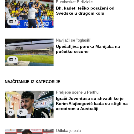
Eurobasket B divizije
Bh. kadeti teško poraženi od
Švedske u drugom kolu
2
Navijači se "oglasili"
Upečatljiva poruka Manijaka na
početku sezone
2
NAJČITANIJE IZ KATEGORIJE
Prelijepe scene u Perthu
Igrači Juventusa su shvatili ko je
Kerim Alajbegović kada su stigli na
aerodrom u Australiji
1
Odluka je pala