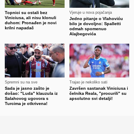
Topnici su ostali bez
Vjeruje u nova pojačanja
Viniciusa, ali nisu klonuli
Jedno pitanje o Vlahoviću
duhom: Pronađen je novi
bilo je dovoljno: Spalletti
krilni napadač
odmah spomenuo
Alajbegovića
Spremni su na sve
Trajao je nekoliko sati
Sada je jasno zašto je
Završen sastanak Viniciusa i
došao: "Luda" klauzula iz
čelnika Reala, "procurili" su
Salahovog ugovora s
apsolutno svi detalji!
Turcima je otkrivena!