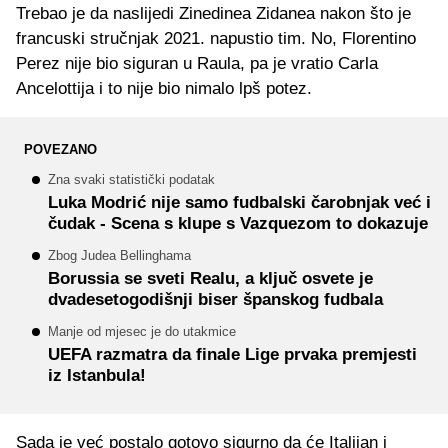
Trebao je da naslijedi Zinedinea Zidanea nakon što je
francuski stručnjak 2021. napustio tim. No, Florentino
Perez nije bio siguran u Raula, pa je vratio Carla
Ancelottija i to nije bio nimalo lpš potez.
POVEZANO
Zna svaki statistički podatak
Luka Modrić nije samo fudbalski čarobnjak već i
čudak - Scena s klupe s Vazquezom to dokazuje
Zbog Judea Bellinghama
Borussia se sveti Realu, a ključ osvete je
dvadesetogodišnji biser španskog fudbala
Manje od mjesec je do utakmice
UEFA razmatra da finale Lige prvaka premjesti
iz Istanbula!
Sada je već postalo gotovo sigurno da će Italijan i