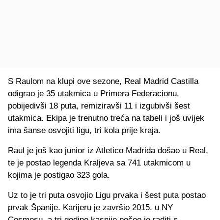
S Raulom na klupi ove sezone, Real Madrid Castilla
odigrao je 35 utakmica u Primera Federacionu,
pobijedivši 18 puta, remiziravši 11 i izgubivši šest
utakmica. Ekipa je trenutno treća na tabeli i još uvijek
ima šanse osvojiti ligu, tri kola prije kraja.
Raul je još kao junior iz Atletico Madrida došao u Real,
te je postao legenda Kraljeva sa 741 utakmicom u
kojima je postigao 323 gola.
Uz to je tri puta osvojio Ligu prvaka i šest puta postao
prvak Španije. Karijeru je završio 2015. u NY
Cosmosu, a tri godine kasnije počeo je raditi s