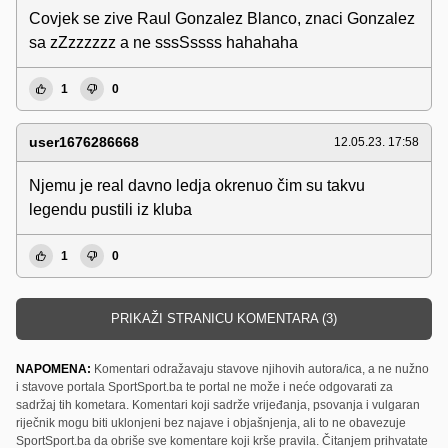
Covjek se zive Raul Gonzalez Blanco, znaci Gonzalez
sa zZzzzzzz a ne sssSssss hahahaha
1
0
user1676286668
12.05.23. 17:58
Njemu je real davno ledja okrenuo čim su takvu
legendu pustili iz kluba
1
0
PRIKAŽI STRANICU KOMENTARA (3)
NAPOMENA:
Komentari odražavaju stavove njihovih autora/ica, a ne nužno
i stavove portala SportSport.ba te portal ne može i neće odgovarati za
sadržaj tih kometara. Komentari koji sadrže vrijeđanja, psovanja i vulgaran
riječnik mogu biti uklonjeni bez najave i objašnjenja, ali to ne obavezuje
SportSport.ba da obriše sve komentare koji krše pravila. Čitanjem prihvatate