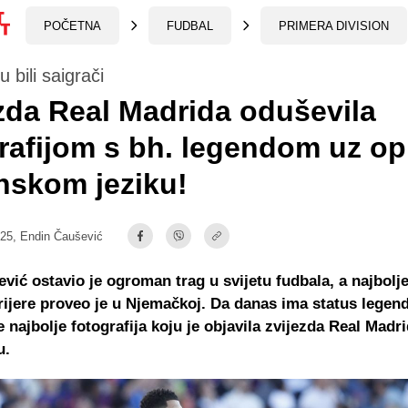
POČETNA
FUDBAL
PRIMERA DIVISION
 bili saigrači
zda Real Madrida oduševila
rafijom s bh. legendom uz op
nskom jeziku!
:25,
Endin Čaušević
ević ostavio je ogroman trag u svijetu fudbala, a najbolj
rijere proveo je u Njemačkoj. Da danas ima status legen
e najbolje fotografija koju je objavila zvijezda Real Madr
u.