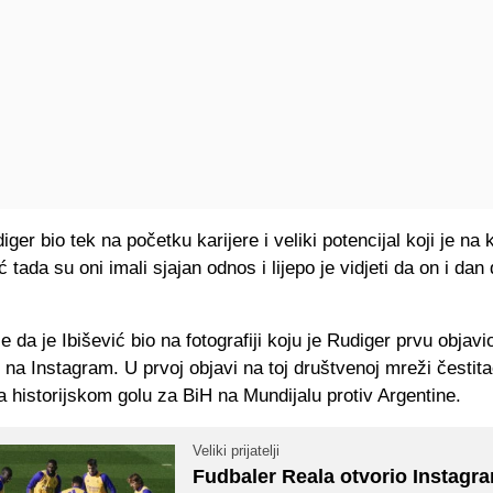
ger bio tek na početku karijere i veliki potencijal koji je na k
ć tada su oni imali sjajan odnos i lijepo je vidjeti da on i dan
je da je Ibišević bio na fotografiji koju je Rudiger prvu objav
 na Instagram. U prvoj objavi na toj društvenoj mreži čestita
a historijskom golu za BiH na Mundijalu protiv Argentine.
Veliki prijatelji
Fudbaler Reala otvorio Instagr