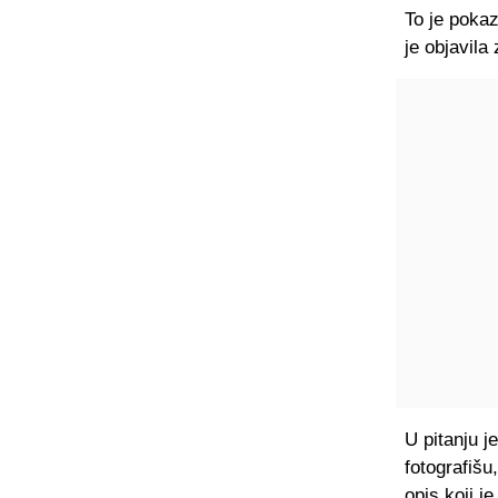
To je pokaz
je objavila
U pitanju j
fotografišu
opis koji j