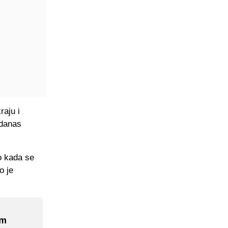
raju i
 danas
io kada se
o je
am