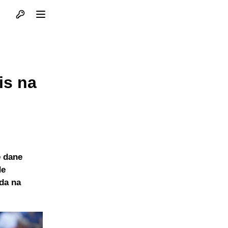
Otvori profil
Otvori meni
is na
e dane
de
ida na