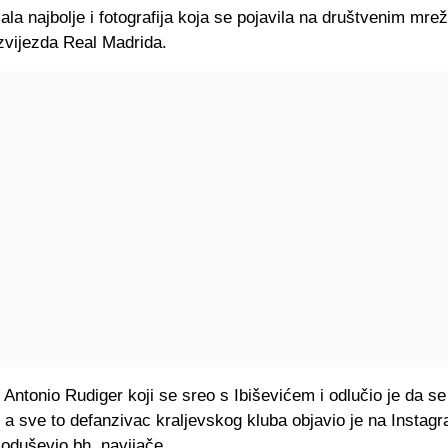
ala najbolje i fotografija koja se pojavila na društvenim mre
 zvijezda Real Madrida.
e Antonio Rudiger koji se sreo s Ibiševićem i odlučio je da se
, a sve to defanzivac kraljevskog kluba objavio je na Instag
e oduševio bh. navijače.