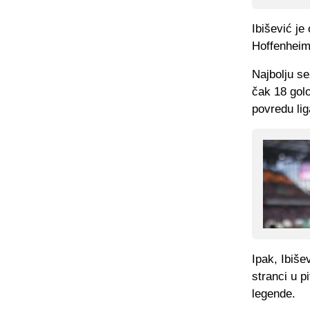
Ibišević je
Hoffenheim,
Najbolju s
čak 18 golo
povredu li
Ipak, Ibiše
stranci u p
legende.