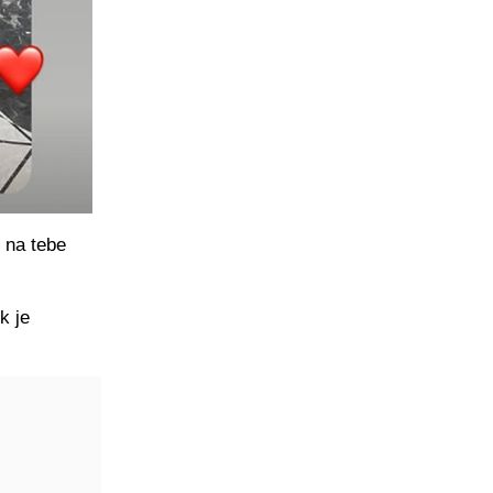
m na tebe
k je