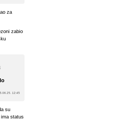
pao za
ezoni zabio
šku
ć
lo
5.06.25. 12:45
da su
e ima status