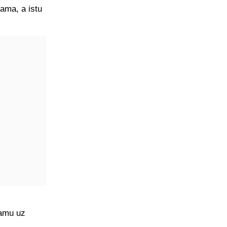
žama, a istu
ramu uz