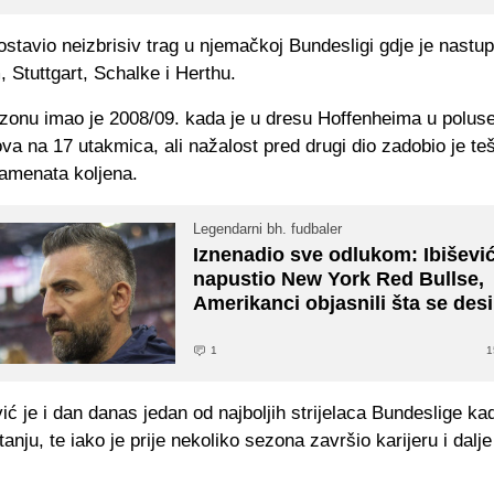
 ostavio neizbrisiv trag u njemačkoj Bundesligi gdje je nastu
 Stuttgart, Schalke i Herthu.
ezonu imao je 2008/09. kada je u dresu Hoffenheima u polus
va na 17 utakmica, ali nažalost pred drugi dio zadobio je te
gamenata koljena.
Legendarni bh. fudbaler
Iznenadio sve odlukom: Ibiševi
napustio New York Red Bullse,
Amerikanci objasnili šta se desi
1
1
vić je i dan danas jedan od najboljih strijelaca Bundeslige ka
itanju, te iako je prije nekoliko sezona završio karijeru i dalj